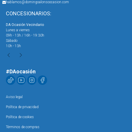
hablamos@domingoalonsoocasion.com
CONCESIONARIOS:
DA Ocasión Vecindario
DA 
Lunes a viernes
Lun
09h - 13h / 16h - 19:30h
09h
Sábado
Sáb
10h - 13h
10h
#DAocasión
Aviso legal
Política de privacidad
Política de cookies
Términos de compras