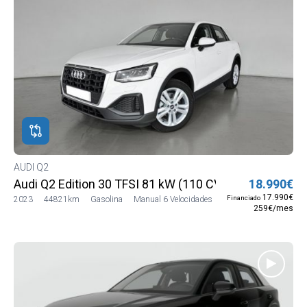
AUDI Q2
Audi Q2 Edition 30 TFSI 81 kW (110 CV)
18.990€
17.990€
Financiado
2023
44821km
Gasolina
Manual 6 Velocidades
259€/mes