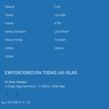
Renault
Ford
Toyota
Hyundai
Honda
KTM
Harley Davidson
Land Rover
Motos Honda
Triumph
Zontes
Silence
Citroën
EXPOSICIONES EN TODAS LAS ISLAS:
En Gran Canaria:
En 
C/Diego Vega Sarmiento, 11 Edificio, Miller Bajo
Ave
(+34) 928 97 21 03