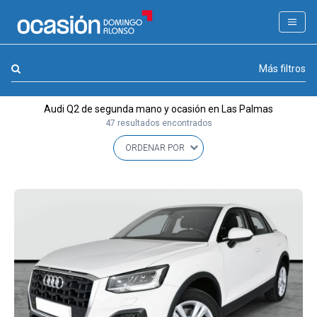
FILTROS
LA GRAN OCASION
Marca, combustible, cambio
Más filtros
Eco Days⚡
Audi Q2 de segunda mano y ocasión en Las Palmas
APPROVED
47 resultados encontrados
Ocasión
KM 0
Marca
(1)
Modelo
(1)
Combustible y cambio
(0)
Precio y cuota
(0)
Carrocería, año y Kms.
(0)