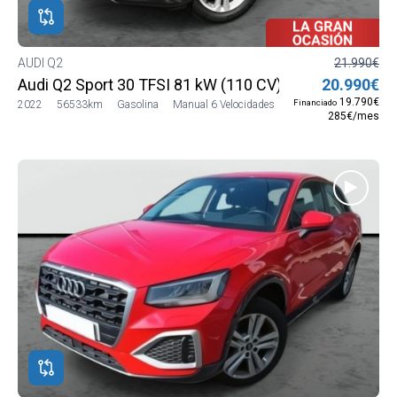
AUDI Q2
21.990€
Audi Q2 Sport 30 TFSI 81 kW (110 CV)
20.990€
19.790€
Financiado
2022
56533km
Gasolina
Manual 6 Velocidades
285€/mes