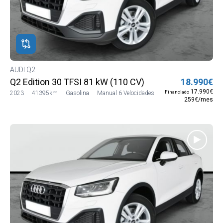
AUDI Q2
Q2 Edition 30 TFSI 81 kW (110 CV)
18.990€
17.990€
Financiado
2023
41395km
Gasolina
Manual 6 Velocidades
259€/mes