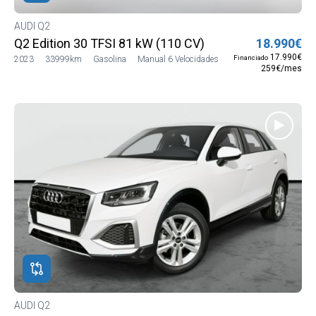
AUDI Q2
Q2 Edition 30 TFSI 81 kW (110 CV)
18.990€
17.990€
Financiado
2023
33999km
Gasolina
Manual 6 Velocidades
259€/mes
AUDI Q2