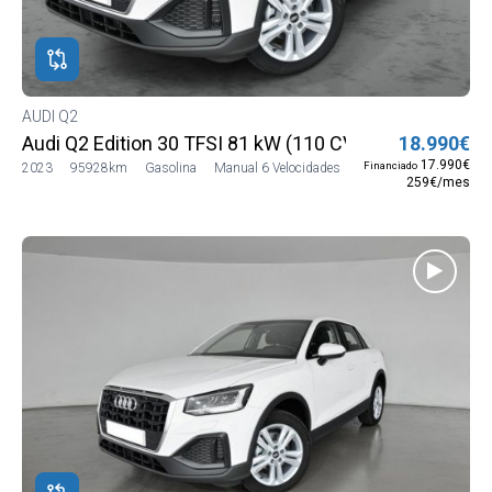
ROS
ADOS
ión
AUDI Q2
DI
Audi Q2 Edition 30 TFSI 81 kW (110 CV)
18.990€
DI
17.990€
Financiado
2023
95928km
Gasolina
Manual 6 Velocidades
259€/mes