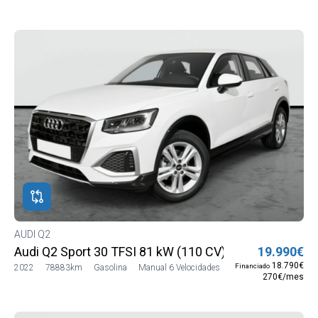
AUDI Q2
Audi Q2 Sport 30 TFSI 81 kW (110 CV)
19.990€
18.790€
Financiado
2022
78883km
Gasolina
Manual 6 Velocidades
270€/mes