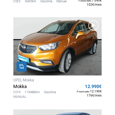
7.090€
Financiado
2025
3040km
Gasolina
Manual
102€/mes
OPEL Mokka
Mokka
12.990€
12.190€
Financiado
2019
119488km
Gasolina
176€/mes
MANUAL