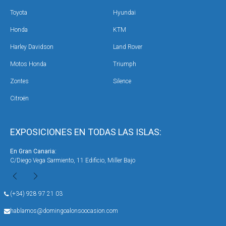
Toyota
Hyundai
Honda
KTM
Harley Davidson
Land Rover
Motos Honda
Triumph
Zontes
Silence
Citroën
EXPOSICIONES EN TODAS LAS ISLAS:
En Gran Canaria:
En 
C/Diego Vega Sarmiento, 11 Edificio, Miller Bajo
Ave
(+34) 928 97 21 03
hablamos@domingoalonsoocasion.com