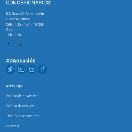
CONCESIONARIOS:
DA Ocasión Vecindario
DA 
Lunes a viernes
Lun
09h - 13h / 16h - 19:30h
09h
Sábado
Sáb
10h - 13h
10h
#DAocasión
Aviso legal
Política de privacidad
Política de cookies
Términos de compras
Garantía