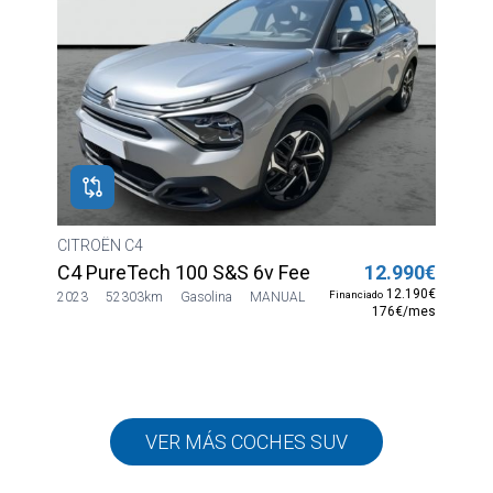
CITROËN C4
C4 PureTech 100 S&S 6v Feel
12.990€
12.190€
Financiado
2023
52303km
Gasolina
MANUAL
176€/mes
VER MÁS COCHES SUV