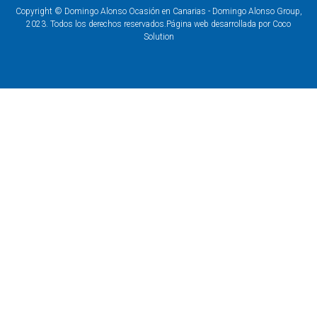
Copyright © Domingo Alonso Ocasión en Canarias - Domingo Alonso Group,
2023. Todos los derechos reservados.
Página web desarrollada por Coco
Solution