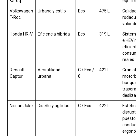
Karoq
equilib
Volkswagen
Urbano y estilo
Eco
475 L
Calida
T-Roc
rodadur
valor d
Honda HR-V
Eficiencia híbrida
Eco
319 L
Sistem
e:HEV 
eficien
consu
reales.
Renault
Versatilidad
C / Eco /
422 L
Gran o
Captur
urbana
0
motori
banqu
traser
desliza
Nissan Juke
Diseño y agilidad
C / Eco
422 L
Estétic
disrupt
puesto
conduc
ergonó