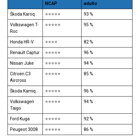
NCAP
adulto
Škoda Karoq
⭐⭐⭐⭐⭐
93 %
Volkswagen T-
⭐⭐⭐⭐⭐
95 %
Roc
Honda HR-V
⭐⭐⭐⭐
82 %
Renault Captur
⭐⭐⭐⭐⭐
96 %
Nissan Juke
⭐⭐⭐⭐⭐
94 %
Citroën C3
⭐⭐⭐⭐⭐
85 %
Aircross
Škoda Kamiq
⭐⭐⭐⭐⭐
96 %
Volkswagen
⭐⭐⭐⭐⭐
94 %
Taigo
Ford Kuga
⭐⭐⭐⭐⭐
92 %
Peugeot 3008
⭐⭐⭐⭐⭐
86 %