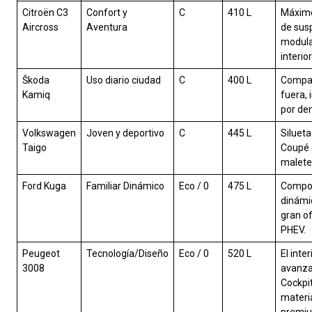
Citroën C3
Confort y
C
410 L
Máximo
Aircross
Aventura
de sus
modula
interior
Škoda
Uso diario ciudad
C
400 L
Compac
Kamiq
fuera,
por den
Volkswagen
Joven y deportivo
C
445 L
Siluet
Taigo
Coupé 
malete
Ford Kuga
Familiar Dinámico
Eco / 0
475 L
Compo
dinámic
gran o
PHEV.
Peugeot
Tecnología/Diseño
Eco / 0
520 L
El inte
3008
avanza
Cockpit
materi