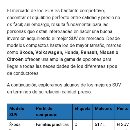
El mercado de los SUV es bastante competitivo;
encontrar el equilibrio perfecto entre calidad y precio no
es fácil; sin embargo, resulta fundamental para las
personas que están interesadas en hacer una buena
inversión adquiriendo el mejor SUV del mercado. Desde
modelos compactos hasta los de mayor tamaño, marcas
como
Škoda, Volkswagen, Honda, Renault, Nissan o
Citroën
ofrecen una amplia gama de opciones para
llegar a todas las necesidades de los diferentes tipos
de conductores.
A continuación, exploramos algunos de los mejores SUV
en términos de su relación calidad-precio.
Modelo
Perfil de
Etiqueta
Maletero
Punto 
SUV
comprador
Škoda
Familias prácticas
C
512 L
El SUV