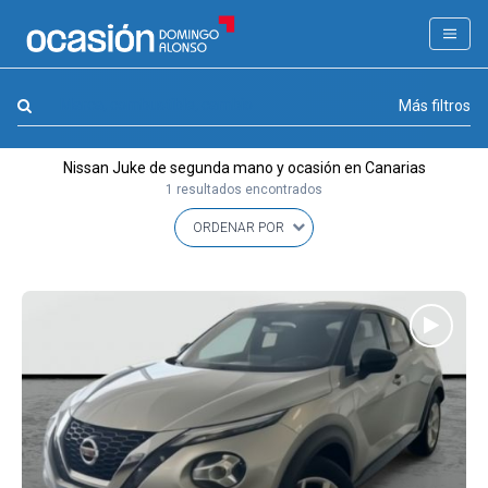
FILTROS
LA GRAN OCASION
Marca, combustible, cambio
Más filtros
Eco Days⚡
Nissan Juke de segunda mano y ocasión en Canarias
APPROVED
1 resultados encontrados
Ocasión
KM 0
Marca
(1)
Modelo
(1)
Combustible y cambio
(0)
Precio y cuota
(0)
Carrocería, año y Kms.
(0)