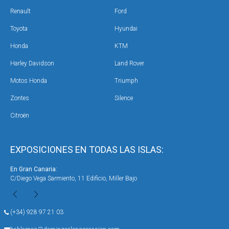
Renault
Ford
Toyota
Hyundai
Honda
KTM
Harley Davidson
Land Rover
Motos Honda
Triumph
Zontes
Silence
Citroën
EXPOSICIONES EN TODAS LAS ISLAS:
En Gran Canaria:
En 
C/Diego Vega Sarmiento, 11 Edificio, Miller Bajo
Ave
(+34) 928 97 21 03