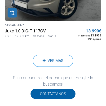
ROS
ADOS
ión
NISSAN Juke
SAN
Juke 1.0 DIG-T 117CV
13.990€
SAN
13.190€
Financiado
2020
120201km
Gasolina
Manual
190€/mes
VER MAS
Si no encuentras el coche que quieres, ¡te lo
buscamos!
CONTÁCTANOS