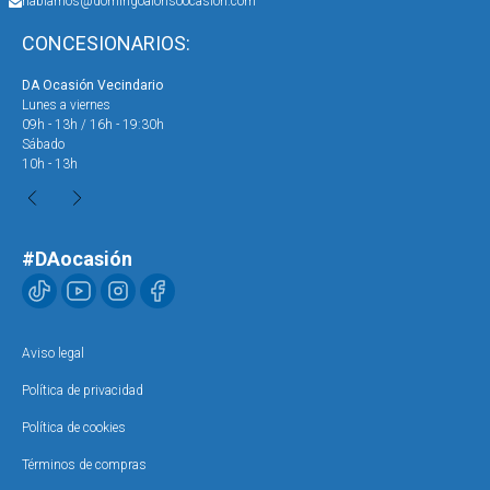
hablamos@domingoalonsoocasion.com
CONCESIONARIOS:
DA Ocasión Vecindario
DA 
Lunes a viernes
Lun
09h - 13h / 16h - 19:30h
09h
Sábado
Sáb
10h - 13h
10h
#DAocasión
Aviso legal
Política de privacidad
Política de cookies
Términos de compras