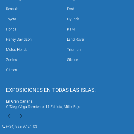
Renault
Ford
Toyota
Hyundai
Honda
KTM
Harley Davidson
Land Rover
Motos Honda
Triumph
Zontes
Silence
Citroën
EXPOSICIONES EN TODAS LAS ISLAS:
En Gran Canaria:
En 
C/Diego Vega Sarmiento, 11 Edificio, Miller Bajo
Ave
(+34) 928 97 21 03