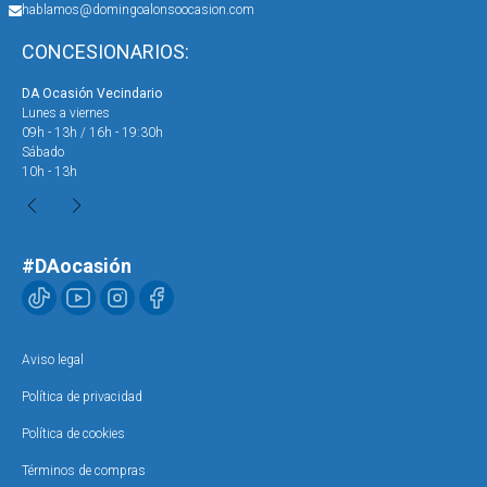
hablamos@domingoalonsoocasion.com
CONCESIONARIOS:
DA Ocasión Vecindario
DA 
Lunes a viernes
Lun
09h - 13h / 16h - 19:30h
09h
Sábado
Sáb
10h - 13h
10h
#DAocasión
Aviso legal
Política de privacidad
Política de cookies
Términos de compras