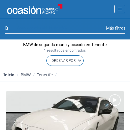
FILTROS
LA GRAN OCASION
Marca, combustible, cambio
Más filtros
Eco Days⚡
BMW de segunda mano y ocasión en Tenerife
APPROVED
1 resultados encontrados
Ocasión
KM 0
Inicio
/
BMW
/
Tenerife
/
Marca
(1)
Modelo
(0)
Combustible y cambio
(0)
Precio y cuota
(0)
Carrocería, año y Kms.
(0)