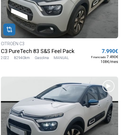
CITROËN C3
C3 PureTech 83 S&S Feel Pack
7.990€
7.490€
Financiado
2022
82940km
Gasolina
MANUAL
108€/mes