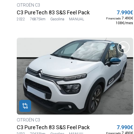
CITROËN C3
C3 PureTech 83 S&S Feel Pack
7.990€
7.490€
Financiado
2022
76875km
Gasolina
MANUAL
108€/mes
CITROËN C3
C3 PureTech 83 S&S Feel Pack
7.990€
7.490€
Financiado
2022
70433km
Gasolina
MANUAL