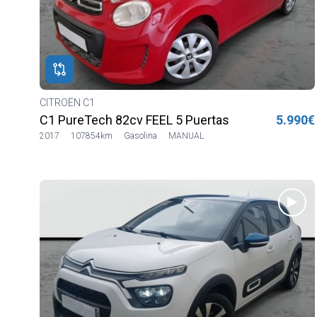
ROS
ADOS
ión
OËN
CITROËN C1
C1 PureTech 82cv FEEL 5 Puertas
5.990€
2017
107854km
Gasolina
MANUAL