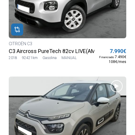
CITROËN C3
C3 Aircross PureTech 82cv LIVE(AM20)
7.990€
7.490€
Financiado
2018
92421km
Gasolina
MANUAL
108€/mes