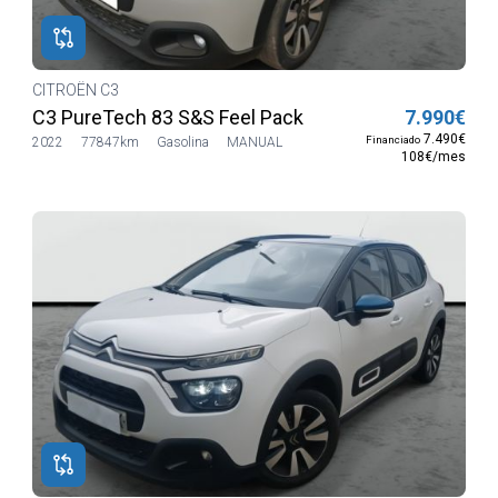
CITROËN C3
C3 PureTech 83 S&S Feel Pack
7.990€
7.490€
Financiado
2022
77847km
Gasolina
MANUAL
108€/mes