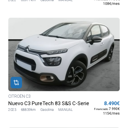
108€/mes
CITROËN C3
Nuevo C3 PureTech 83 S&S C-Series
8.490€
7.990€
Financiado
2023
68839km
Gasolina
MANUAL
115€/mes