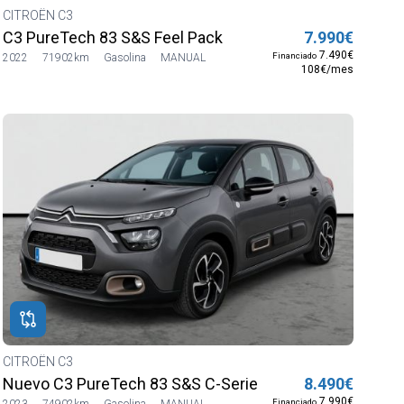
CITROËN C3
C3 PureTech 83 S&S Feel Pack
7.990€
7.490€
Financiado
2022
71902km
Gasolina
MANUAL
108€/mes
CITROËN C3
Nuevo C3 PureTech 83 S&S C-Series
8.490€
7.990€
Financiado
2023
74902km
Gasolina
MANUAL