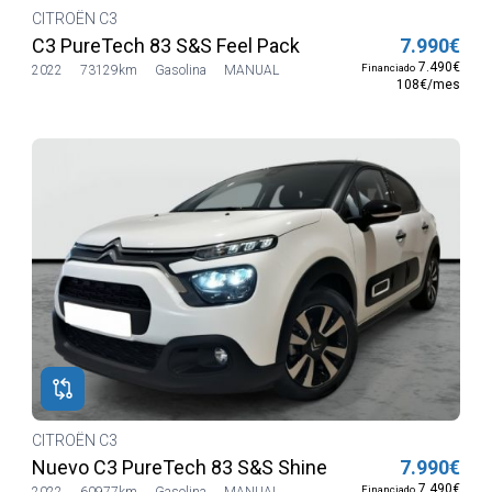
CITROËN C3
C3 PureTech 83 S&S Feel Pack
7.990€
7.490€
Financiado
2022
73129km
Gasolina
MANUAL
108€/mes
CITROËN C3
Nuevo C3 PureTech 83 S&S Shine
7.990€
7.490€
Financiado
2022
60977km
Gasolina
MANUAL