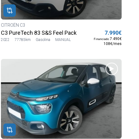
CITROËN C3
C3 PureTech 83 S&S Feel Pack
7.990€
7.490€
Financiado
2022
77785km
Gasolina
MANUAL
108€/mes