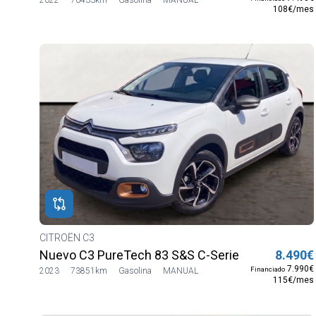
108€/mes
CITROËN C3
Nuevo C3 PureTech 83 S&S C-Series
8.490€
7.990€
Financiado
2023
73851km
Gasolina
MANUAL
115€/mes