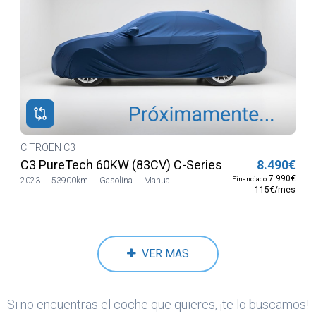
CITROËN C3
C3 PureTech 60KW (83CV) C-Series
8.490€
7.990€
Financiado
2023
53900km
Gasolina
Manual
115€/mes
VER MAS
Si no encuentras el coche que quieres, ¡te lo buscamos!