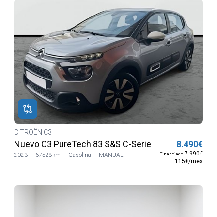
CITROËN C3
Nuevo C3 PureTech 83 S&S C-Series
8.490€
7.990€
Financiado
2023
67528km
Gasolina
MANUAL
115€/mes