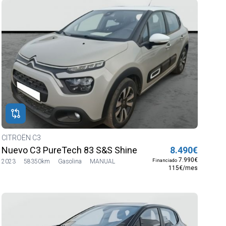
CITROËN C3
Nuevo C3 PureTech 83 S&S Shine
8.490€
7.990€
Financiado
2023
58350km
Gasolina
MANUAL
115€/mes