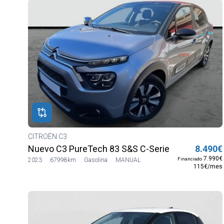
CITROËN C3
Nuevo C3 PureTech 83 S&S C-Series
8.490€
7.990€
Financiado
2023
67998km
Gasolina
MANUAL
115€/mes