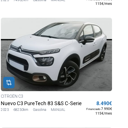
115€/mes
CITROËN C3
Nuevo C3 PureTech 83 S&S C-Series
8.490€
7.990€
Financiado
2023
68230km
Gasolina
MANUAL
115€/mes