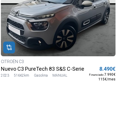
CITROËN C3
Nuevo C3 PureTech 83 S&S C-Series
8.490€
7.990€
Financiado
2023
51662km
Gasolina
MANUAL
115€/mes