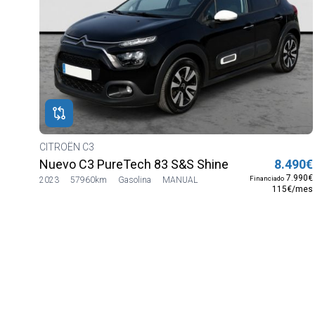
CITROËN C3
Nuevo C3 PureTech 83 S&S Shine
8.490€
7.990€
Financiado
2023
57960km
Gasolina
MANUAL
115€/mes