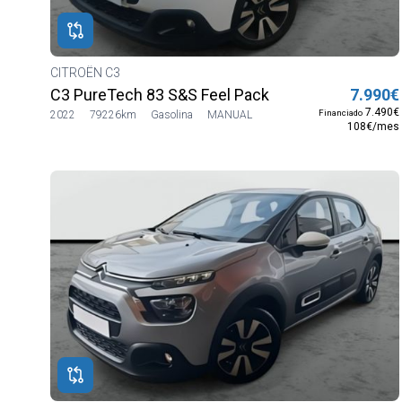
CITROËN C3
C3 PureTech 83 S&S Feel Pack
7.990€
7.490€
Financiado
2022
79226km
Gasolina
MANUAL
108€/mes