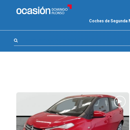
FILTROS
Coches de Segunda
LA GRAN OCASION
Eco Days⚡
Marca, combustible, cambio
APPROVED
Ocasión
KM 0
Marca
(1)
Modelo
(0)
Combustible y cambio
(0)
Precio y cuota
(0)
Carrocería, año y Kms.
(0)