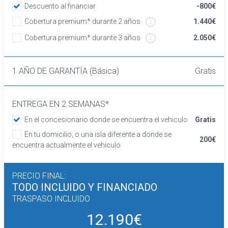
Asientos traseros de tres plazas de tipo
Descuento al financiar
-800€
banco de orientación delantera con respaldo
Cobertura premium* durante 2 años
1.440€
abatible asimétrico
Cobertura premium* durante 3 años
2.050€
Volante revestido de cuero
Cierre centralizado con mando a distancia
Retrovisor interior
1 AÑO DE GARANTÍA (Básica)
Gratis
Confort
Limitador de velocidad
Elevalunas eléctricos delanteros y traseros
ENTREGA EN 2 SEMANAS*
Dirección asistida
En el concesionario donde se encuentra el vehiculo
Gratis
Sistema de ventilación con pantalla digital
En tu domicilio, o una isla diferente a donde se
calefacción del motor
200€
encuentra actualmente el vehículo
Aire acondicionado bizona de automático
Equipo de audio con radio AM/FM
Control remoto de audio en el volante
PRECIO FINAL:
TODO INCLUIDO
Y FINANCIADO
Regulación de los faros con sensor de
TRASPASO INCLUIDO
oscuridad
Control de crucero
12.190€
Sensores de aparcamiento traseros con