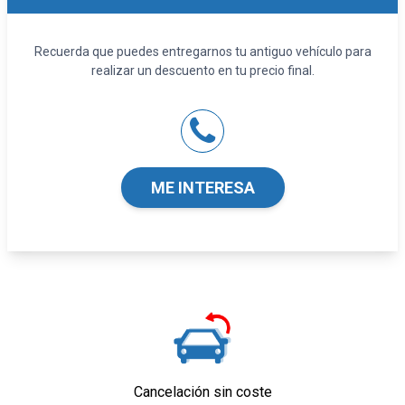
sensor
Seguridad
Recuerda que puedes entregarnos tu antiguo vehículo para
Cuatro frenos de disco siendo dos ventilados
realizar un descuento en tu precio final.
ABS
Control electrónico de tracción
Airbag lateral de cortina delantero y trasero
Airbag frontal del conductor y acompañante
Airbags laterales delanteros
ME INTERESA
Reposacabezas en asientos delanteros, tres
reposacabezas en asientos traseros
Limpiaparabrisas delantero con sensor de
lluvia
Control de estabilidad
Sistema de servofreno de emergencia
Equipamiento orientativo basado en el
modelo. Para detalle, dirigirse a
concesionario.
Cancelación sin coste