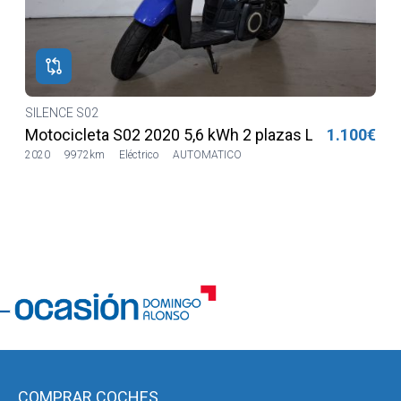
SILENCE S02
€
Motocicleta S02 2020 5,6 kWh 2 plazas Lilia LVSH
1.100€
2020
9972km
Eléctrico
AUTOMATICO
COMPRAR COCHES