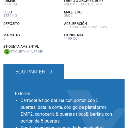
:
:
CAMBIO
LARGO X ANCHO X ALTO
MANUAL
4360 X 1800 X 1525 MM
:
:
PESO
MALETERO
1284 KG.
380 L
:
:
DEPÓSITO
ACELERACIÓN
50 L
11.3
(0-100 KM/H EN SEGUNDOS)
:
:
MARCHAS
CILINDRADA
6
1199 CC
:
ETIQUETA AMBIENTAL
ETIQUETA C (VERDE)
EQUIPAMIENTO
Exterior
Carrocería tipo berlina con portón con 5
puertas, batalla corta, código de plataforma:
EMP2, carrocería & puertas (local): berlina con
portón de 5 puertas
Puerta conductor, trasera (lado conductor),