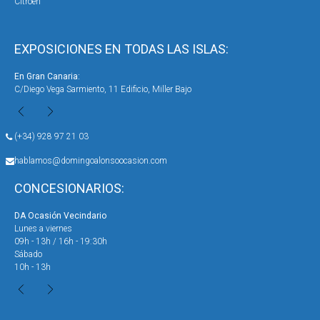
Citroën
EXPOSICIONES EN TODAS LAS ISLAS:
En Gran Canaria:
En 
C/Diego Vega Sarmiento, 11 Edificio, Miller Bajo
Ave
(+34) 928 97 21 03
hablamos@domingoalonsoocasion.com
CONCESIONARIOS:
DA Ocasión Vecindario
DA 
Lunes a viernes
Lun
09h - 13h / 16h - 19:30h
09h
Sábado
Sáb
10h - 13h
10h