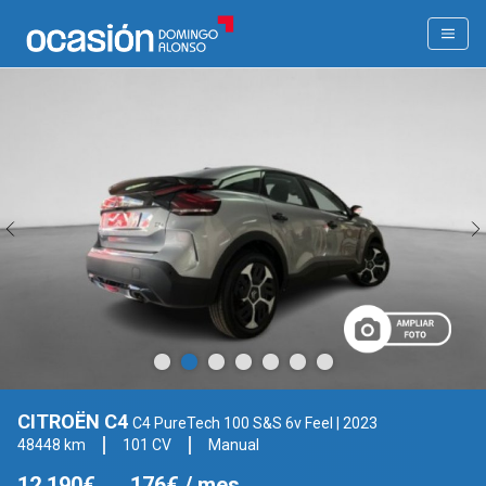
CITROËN C4
C4 PureTech 100 S&S 6v Feel
| 2023
48448 km
101 CV
Manual
12.190€
176€
/ mes