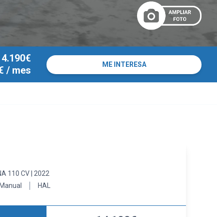
14.190€
ME INTERESA
€
/ mes
A 110 CV | 2022
Manual
HAL