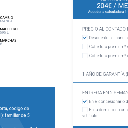
Sin entrada desde
204€
/ ME
Acceder a calculadora fi
:
CAMBIO
MANUAL
PRECIO AL CONTADO I
:
MALETERO
595 L
Descuento al financia
:
MARCHAS
6
Cobertura premium* d
Cobertura premium* d
1 AÑO DE GARANTÍA (
ENTREGA EN 2 SEMA
En el concesionario d
corta, código de
En tu domicilio, o una
): familiar de 5
vehículo