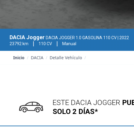
DACIA Jogger
DACIA JOGGER 1.0 GASOLINA 110 CV
| 2022
23792 km
110 CV
Manual
Inicio
/
DACIA
/
Detalle Vehículo
/
ESTE DACIA JOGGER
PU
SOLO 2 DÍAS*