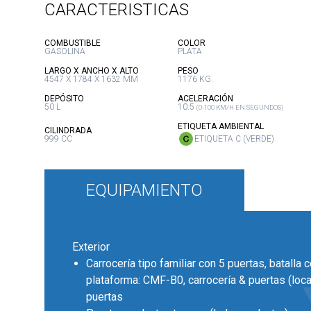
CARACTERISTICAS
:
:
COMBUSTIBLE
COLOR
GASOLINA
PLATA
:
:
LARGO X ANCHO X ALTO
PESO
4547 X 1784 X 1632 MM
1176 KG.
:
:
DEPÓSITO
ACELERACIÓN
50 L
10.5
(0-100 KM/H EN SEGUNDOS)
:
ETIQUETA AMBIENTAL
:
CILINDRADA
999 CC
ETIQUETA C (VERDE)
EQUIPAMIENTO
Exterior
Carrocería tipo familiar con 5 puertas, batalla 
plataforma: CMF-B0, carrocería & puertas (local
puertas