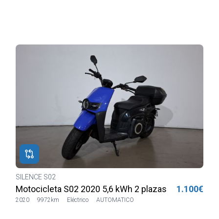
. Para detalle,
SILENCE S02
H
€
Motocicleta S02 2020 5,6 kWh 1 plaza Blanca
1.490€
2022
32069km
Eléctrico
SIN CAJA DE CAMBIOS