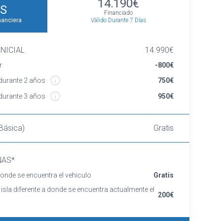
14.190€
S
Financiado
Válido Durante 7 Días
nanciera
NICIAL
14.990€
r
-800€
urante 2 años
750€
urante 3 años
950€
Básica)
Gratis
NAS*
onde se encuentra el vehiculo
Gratis
 isla diferente a donde se encuentra actualmente el
200€