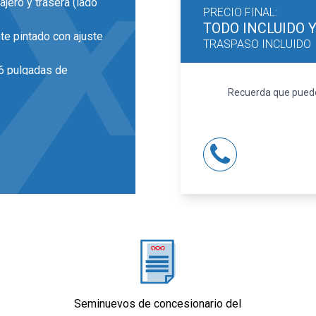
ajero y trasera (lado
PRECIO FINAL:
TODO INCLUIDO
te pintado con ajuste
TRASPASO INCLUIDO
16 pulgadas de
Recuerda que puedes
la LED y luz larga con
(material secundario)
uste manual en altura,
o partido de
imétrico
Seminuevos de concesionario del