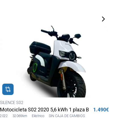
SILENCE S02
HON
Motocicleta S02 2022 5,6kWh 2pl Azul Sharing
1.490€
MSX
2022
7232km
Eléctrico
AUTOMATICO
2023