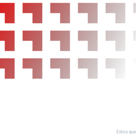
Suspensión delantera tipo McPherson o simil
helicoidal con ruedas independientes, suspens
torsión y mediante muelle helicoidal con rued
independientes
Airbag frontal del conductor, airbag frontal d
desconectable
Airbags laterales delanteros
Reposacabezas en asientos delanteros, tres
asientos traseros
Cinturón de seguridad delantero en asiento co
acompañante con pretensores
Cinturón de seguridad trasero en lado conducto
seguridad trasero en lado acompañante, cintu
trasero en asiento central de 3 puntos
Limpiaparabrisas delantero con sensor de lluv
Control de estabilidad
Sistema de servofreno de emergencia
Indicador de baja presion de los neumáticos
Estos que 