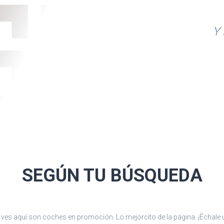
ar y mediante muelle
ión trasera de eje de
Y 
as semi-
el acompañante
 reposacabezas en
nductor y
r, cinturón de
rón de seguridad
SEGÚN TU
BÚSQUEDA
ia
ves aquí son coches en promoción. Lo mejorcito de la página. ¡Échale u