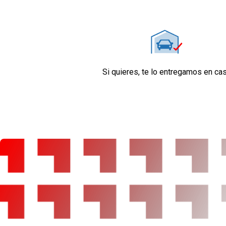
Retrovisor interior
Confort
Limitador de velocidad
Elevalunas eléctricos delanteros con uno de el
elevalunas eléctricos traseros
Dirección asistida eléctrica
Si quieres, te lo entregamos en ca
Sistema de ventilación combustión y calefacc
Aire acondicionado
Equipo de audio con radio AM/FM 0 y radio 
Control remoto de audio en el volante
Regulación de los faros con sensor de oscuri
Control de crucero
Ordenador de viaje
Sensores de aparcamiento traseros con sens
Seguridad
Dos frenos de disco siendo dos ventilados
ABS
Control electrónico de tracción
Airbag lateral de cortina delantero y trasero