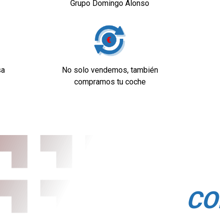
Grupo Domingo Alonso
los de un solo toque,
sa
No solo vendemos, también
ión del motor
compramos tu coche
reproduce MP3
dad
or
CO