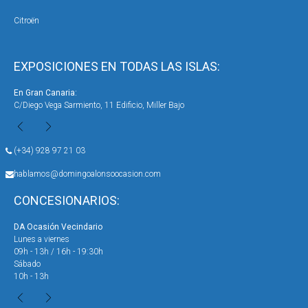
Citroën
EXPOSICIONES EN TODAS LAS ISLAS:
En Gran Canaria:
En 
C/Diego Vega Sarmiento, 11 Edificio, Miller Bajo
Ave
(+34) 928 97 21 03
hablamos@domingoalonsoocasion.com
CONCESIONARIOS:
DA Ocasión Vecindario
DA 
Lunes a viernes
Lun
09h - 13h / 16h - 19:30h
09h
Sábado
Sáb
10h - 13h
10h