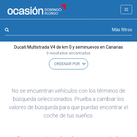
FILTROS
LA GRAN OCASION
Marca, combustible, cambio
Más filtros
Eco Days⚡
Ducati Multistrada V4 de km 0 y seminuevos en Canarias
APPROVED
0 resultados encontrados
Ocasión
KM 0
Marca
(1)
No se encuentran vehículos con los términos de
Modelo
búsqueda seleccionados. Prueba a cambiar los
(0)
valores de búsqueda para que puedas encontrar el
Combustible y cambio
(0)
coche de tus sueños.
Precio y cuota
(0)
Carrocería, año y Kms.
(0)