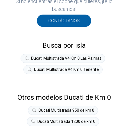
Si no encuentras el coche que quieres, ¡te lo
ROS
buscamos!
ADOS
M
CONTÁCTANOS
ATI
Busca por isla
Ducati Multistrada V4 Km 0 Las Palmas
Ducati Multistrada V4 Km 0 Tenerife
Otros modelos Ducati de Km 0
Ducati Multistrada 950 de km 0
Ducati Multistrada 1200 de km 0