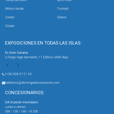
Harley Davidson
Land Rover
Motos Honda
Triumph
Zontes
Silence
Citroën
EXPOSICIONES EN TODAS LAS ISLAS:
En Gran Canaria:
En 
C/Diego Vega Sarmiento, 11 Edificio, Miller Bajo
Ave
(+34) 928 97 21 03
hablamos@domingoalonsoocasion.com
CONCESIONARIOS:
DA Ocasión Vecindario
DA 
Lunes a viernes
Lun
09h - 13h / 16h - 19:30h
09h