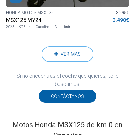
HONDA MOTOS MSX125
3.995€
MSX125 MY24
3.490€
2025
975km
Gasolina
Sin definir
VER MAS
Si no encuentras el coche que quieres, ¡te lo
buscamos!
CONTÁCTANOS
Motos Honda MSX125 de km 0 en