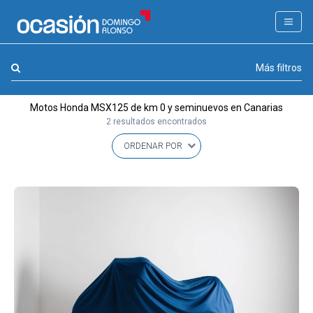
FILTROS
LA GRAN OCASION
Marca, combustible, cambio
Más filtros
Eco Days⚡
Motos Honda MSX125 de km 0 y seminuevos en Canarias
APPROVED
2 resultados encontrados
Ocasión
KM 0
Marca
(1)
Modelo
(1)
Combustible y cambio
(0)
Precio y cuota
(0)
Carrocería, año y Kms.
(0)