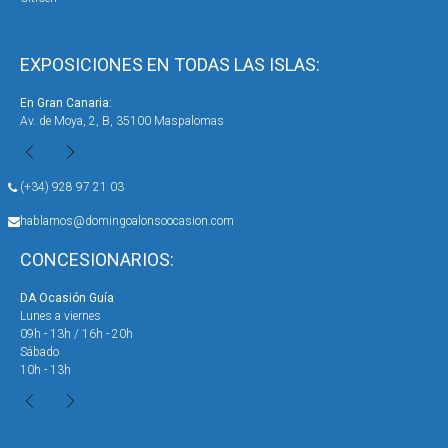
EXPOSICIONES EN TODAS LAS ISLAS:
En Gran Canaria:
En 
Av. de Moya, 2, B, 35100 Maspalomas
Car
(+34) 928 97 21 03
hablamos@domingoalonsoocasion.com
CONCESIONARIOS:
DA Ocasión Guía
DA 
Lunes a viernes
Lun
09h - 13h / 16h - 20h
09h
Sábado
Sáb
10h - 13h
10h