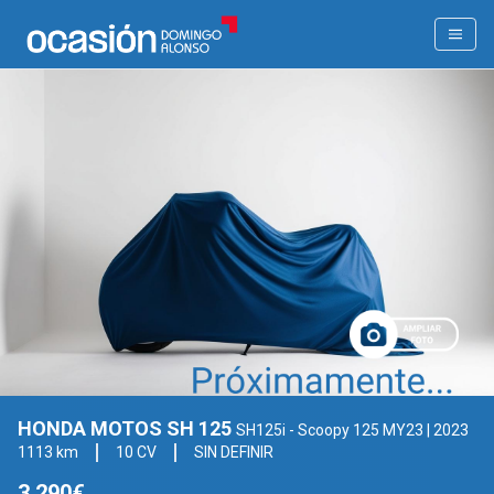
HONDA MOTOS SH 125
SH125i - Scoopy 125 MY23
| 2023
1113 km
10 CV
SIN DEFINIR
3.290€