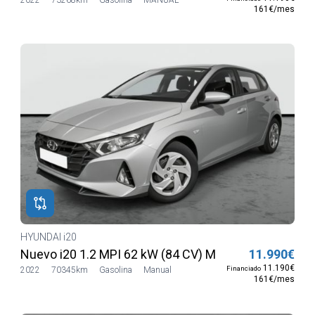
161€/mes
HYUNDAI i20
e
Nuevo i20 1.2 MPI 62 kW (84 CV) MT5 2WD Sense
11.990€
11.190€
Financiado
2022
70345km
Gasolina
Manual
161€/mes