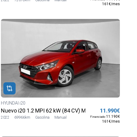
161€/mes
HYUNDAI i20
Nuevo i20 1.2 MPI 62 kW (84 CV) MT5 2WD Sense
11.990€
11.190€
Financiado
2022
69966km
Gasolina
Manual
161€/mes