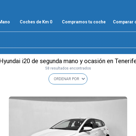
 Mano
Coches de Km 0
Compramos tu coche
Comparar 
Hyundai i20 de segunda mano y ocasión en Tenerif
58 resultados encontrados