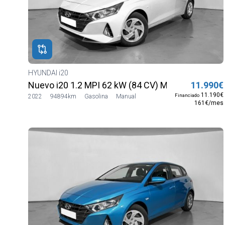
ROS
ADOS
ión
DAI
HYUNDAI i20
DAI
Nuevo i20 1.2 MPI 62 kW (84 CV) MT5 2WD Sens
11.990€
11.190€
Financiado
2022
94894km
Gasolina
Manual
161€/mes