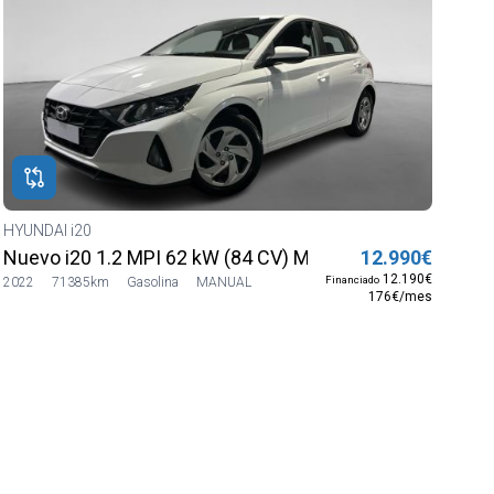
HYUNDAI i20
Nuevo i20 1.2 MPI 62 kW (84 CV) MT5 2WD Sense
12.990€
12.190€
Financiado
2022
71385km
Gasolina
MANUAL
176€/mes