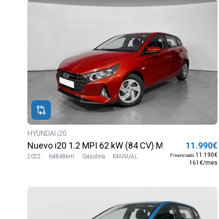
HYUNDAI i20
Nuevo i20 1.2 MPI 62 kW (84 CV) MT5 2WD Sens
11.990€
11.190€
Financiado
2022
64848km
Gasolina
MANUAL
161€/mes