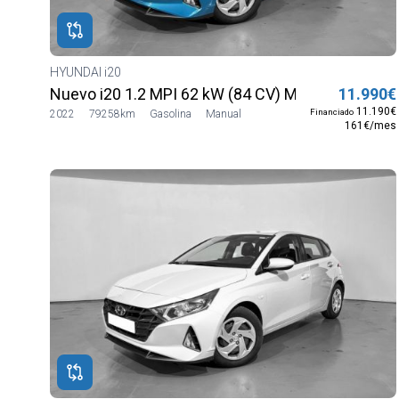
HYUNDAI i20
Nuevo i20 1.2 MPI 62 kW (84 CV) MT5 2WD Sens
11.990€
11.190€
Financiado
2022
79258km
Gasolina
Manual
161€/mes