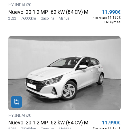
HYUNDAI i20
e
Nuevo i20 1.2 MPI 62 kW (84 CV) MT5 2WD Sense
11.990€
11.190€
Financiado
2022
76000km
Gasolina
Manual
161€/mes
HYUNDAI i20
e
Nuevo i20 1.2 MPI 62 kW (84 CV) MT5 2WD Sense
11.990€
11.190€
Financiado
2022
73268km
Gasolina
MANUAL