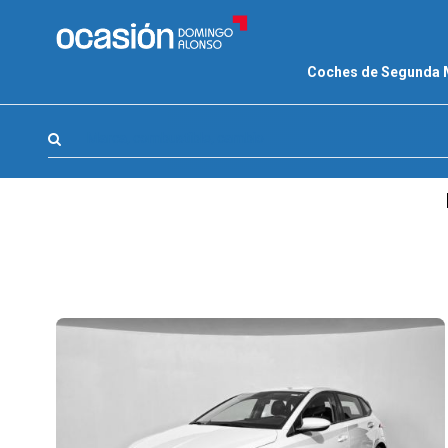
FILTROS
Coches de Segunda
LA GRAN OCASION
Eco Days⚡
Marca, combustible, cambio
APPROVED
Ocasión
KM 0
Marca
(1)
Modelo
(1)
Combustible y cambio
(0)
Precio y cuota
(0)
Carrocería, año y Kms.
(0)