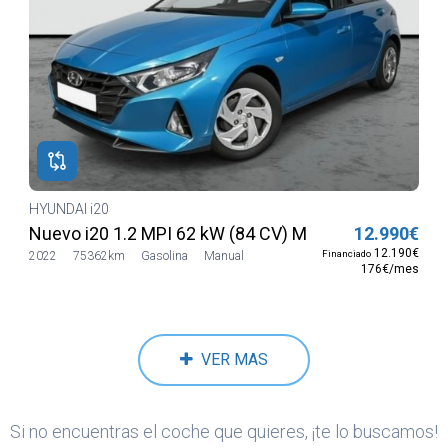
HYUNDAI i20
e
Nuevo i20 1.2 MPI 62 kW (84 CV) MT5 2WD Sense
12.990€
12.190€
Financiado
2022
75362km
Gasolina
Manual
176€/mes
VER MAS
Si no encuentras el coche que quieres, ¡te lo buscamos!