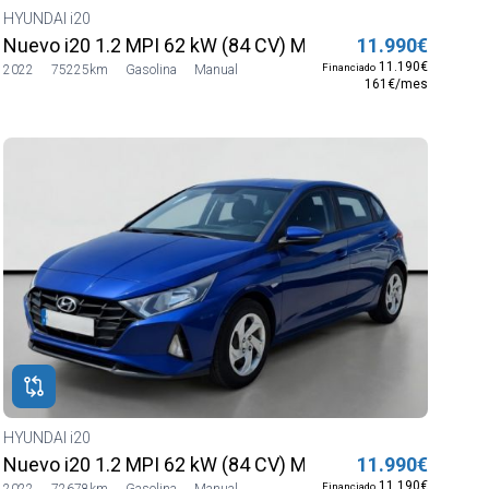
HYUNDAI i20
Nuevo i20 1.2 MPI 62 kW (84 CV) MT5 2WD Sense
11.990€
11.190€
Financiado
2022
75225km
Gasolina
Manual
161€/mes
HYUNDAI i20
Nuevo i20 1.2 MPI 62 kW (84 CV) MT5 2WD Sense
11.990€
11.190€
Financiado
2022
72678km
Gasolina
Manual