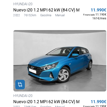
HYUNDAI i20
Nuevo i20 1.2 MPI 62 kW (84 CV) MT5 2WD Sens
11.990€
11.190€
Financiado
2022
76152km
Gasolina
Manual
161€/mes
HYUNDAI i20
Nuevo i20 1.2 MPI 62 kW (84 CV) MT5 2WD Sens
11.990€
11.190€
Financiado
2022
73681km
Gasolina
Manual