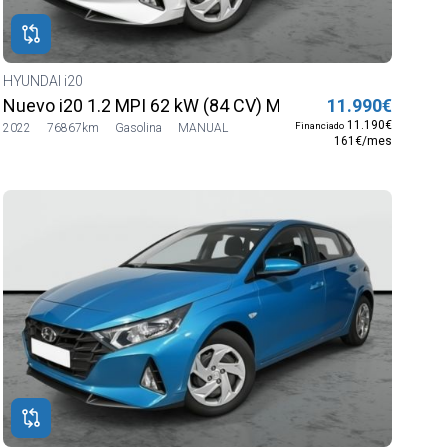
HYUNDAI i20
Nuevo i20 1.2 MPI 62 kW (84 CV) MT5 2WD Sense
11.990€
11.190€
Financiado
2022
76867km
Gasolina
MANUAL
161€/mes