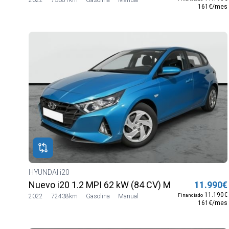
161€/mes
HYUNDAI i20
Nuevo i20 1.2 MPI 62 kW (84 CV) MT5 2WD Sens
11.990€
11.190€
Financiado
2022
72438km
Gasolina
Manual
161€/mes