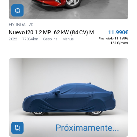
HYUNDAI i20
e
Nuevo i20 1.2 MPI 62 kW (84 CV) MT5 2WD Sense
11.990€
11.190€
Financiado
2022
77084km
Gasolina
Manual
161€/mes