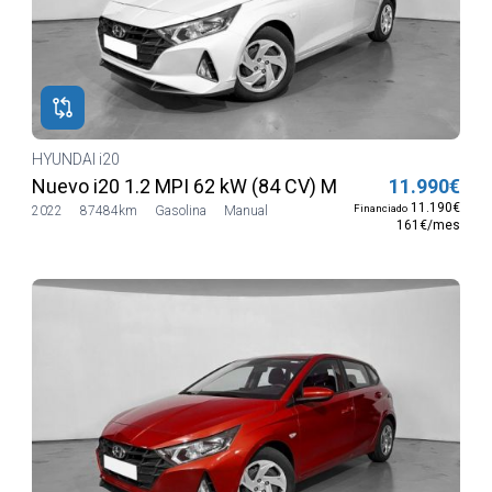
HYUNDAI i20
e
Nuevo i20 1.2 MPI 62 kW (84 CV) MT5 2WD Sense
11.990€
11.190€
Financiado
2022
87484km
Gasolina
Manual
161€/mes