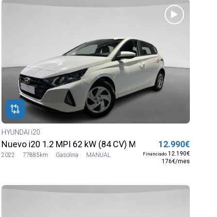
HYUNDAI i20
Nuevo i20 1.2 MPI 62 kW (84 CV) MT5 2WD Sense
12.990€
12.190€
Financiado
2022
77885km
Gasolina
MANUAL
176€/mes