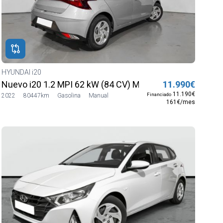
HYUNDAI i20
Nuevo i20 1.2 MPI 62 kW (84 CV) MT5 2WD Sense
11.990€
11.190€
Financiado
2022
80447km
Gasolina
Manual
161€/mes