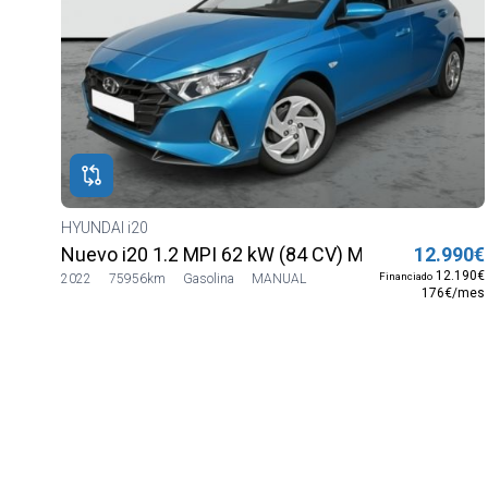
HYUNDAI i20
Nuevo i20 1.2 MPI 62 kW (84 CV) MT5 2WD Sens
12.990€
12.190€
Financiado
2022
75956km
Gasolina
MANUAL
176€/mes