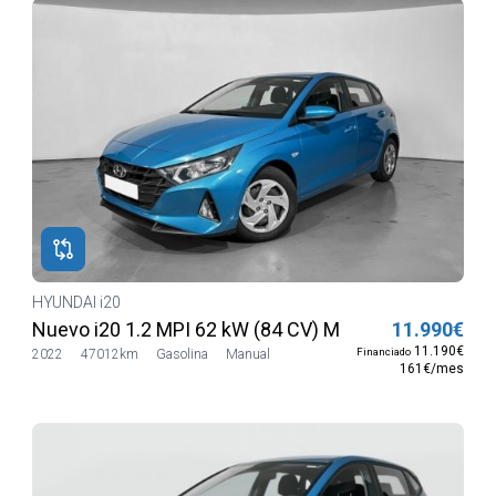
HYUNDAI i20
e
Nuevo i20 1.2 MPI 62 kW (84 CV) MT5 2WD Sense
11.990€
11.190€
Financiado
2022
47012km
Gasolina
Manual
161€/mes