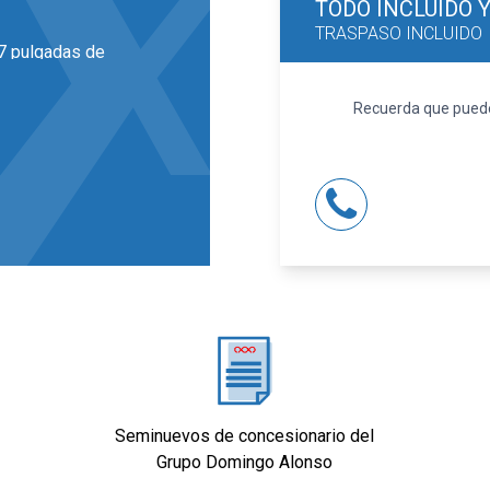
TODO INCLUIDO
TRASPASO INCLUIDO
17 pulgadas de
la LED y luz larga con
Recuerda que puedes
(material secundario)
ajuste eléctrico
cciones, asiento
manual en altura
o de orientación
ve inteligente
Seminuevos de concesionario del
o progresivo
Grupo Domingo Alonso