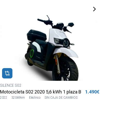
SILENCE S02
HON
Motocicleta S02 2022 5,6kWh 2pl Azul Sharing
1.490€
MSX
2022
7232km
Eléctrico
AUTOMATICO
2023