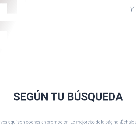
Y 
 reposacabezas en
ia
on visualización de
. Para detalle,
SEGÚN TU
BÚSQUEDA
ves aquí son coches en promoción. Lo mejorcito de la página. ¡Échale u