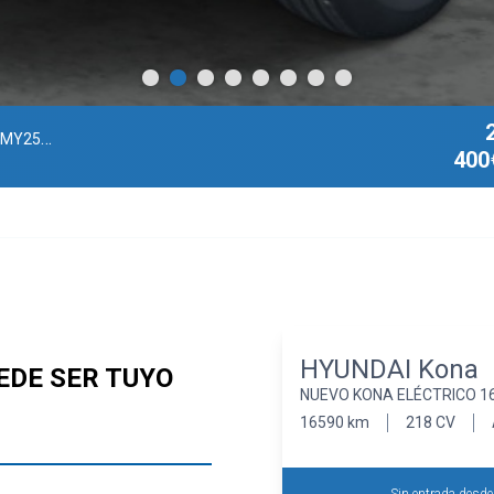
t MY25
| 2025
400
HYUNDAI Kona
EDE SER TUYO
NUEVO KONA ELÉCTRICO 16
16590 km
218 CV