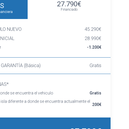
27.790€
S
Financiado
nanciera
ULO NUEVO
45.290€
NICIAL
28.990€
r
-1.200€
 GARANTÍA (Básica)
Gratis
NAS*
onde se encuentra el vehiculo
Gratis
 isla diferente a donde se encuentra actualmente el
200€