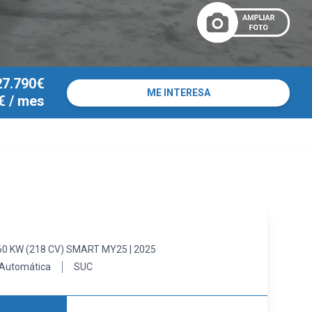
27.790€
ME INTERESA
€
/ mes
0 KW (218 CV) SMART MY25 | 2025
Automática
SUC