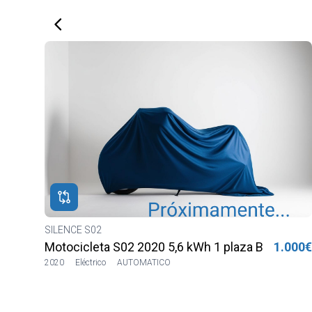
SILENCE S02
a
000€
Motocicleta S02 2020 5,6 kWh 2 plazas Lilia LVS
1.100
2020
9972km
Eléctrico
AUTOMATICO