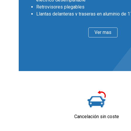
Retrovisores plegables
Llantas delanteras y traseras en aluminio de 
diámetro y 7,0 pulgadas de ancho 43,2 y 17,8
Faros con lente de superficie compleja, bombil
Ver mas
bombilla LED
Pintura solida
Interior
Cinco plazas ( 2+3 )
Asientos de tela (material principal) y de tela 
Asiento delantero del conductor individual con 
ajuste manual en altura y eléctrico de dos dire
delantero del acompañante individual y ajuste 
Asientos traseros de tres plazas de tipo banc
delantera con respaldo abatible 40/20/40
Volante en aluminio y cuero sintético
Cierre centralizado con apertura por tarjeta/lla
Cancelación sin coste
Retrovisor interior/cámara con oscurecimient
automático