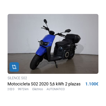
SILENCE S02
H
€
Motocicleta S02 2020 5,6 kWh 1 plaza Blanca
1.490€
2022
32069km
Eléctrico
SIN CAJA DE CAMBIOS