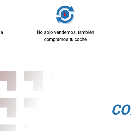
sa
No solo vendemos, también
compramos tu coche
dad
tativo (ACC) y función
nculado cartografía-
.autopista y ACC
ros con sensor,
s con sensor y
CO