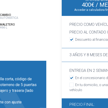
Sin entrada desde
400€
/ ME
Acceder a calculadora fi
:
CAMBIO
AUTOMÁTICA
PRECIO COMO VEHÍC
:
MALETERO
466 L
PRECIO AL CONTADO I
Descuento al financia
3 AÑOS Y 8 MESES DE
ENTREGA EN 2 SEMA
En el concesionario d
lla corta, código de
odoterreno de 5 puertas
En tu domicilio, o una
vehículo
ajero y trasera (lado
te con ajuste
PRECIO FINAL: