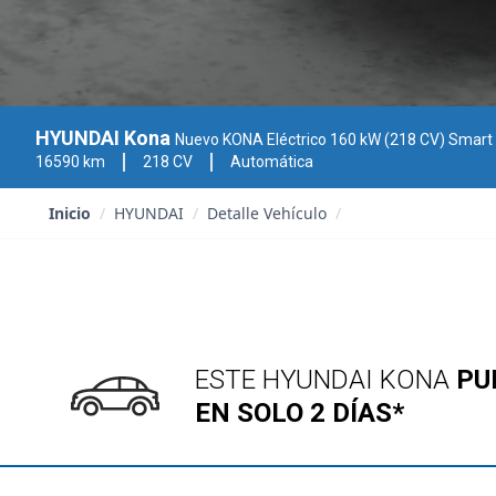
HYUNDAI Kona
Nuevo KONA Eléctrico 160 kW (218 CV) Smar
16590 km
218 CV
Automática
Inicio
/
HYUNDAI
/
Detalle Vehículo
/
ESTE HYUNDAI KONA
PU
EN SOLO 2 DÍAS*