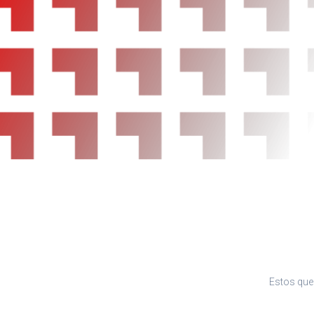
Airbags laterales delanteros
Reposacabezas en asientos delanteros, tres
asientos traseros
Limpiaparabrisas delantero con sensor de lluv
Indicador de baja presión de los neumáticos c
presión
Equipamiento orientativo basado en el modelo
dirigirse a concesionario.
Estos que 