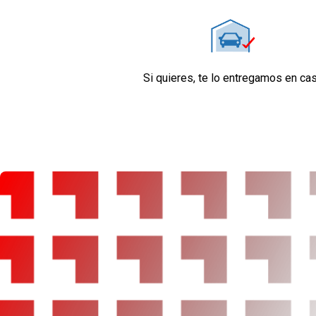
Confort
Limitador de velocidad
Elevalunas eléctricos delanteros y traseros
Dirección asistida
Sistema de ventilación
Si quieres, te lo entregamos en ca
Aire acondicionado bizona de automático
Equipo de audio
Regulación de los faros con sensor de oscuri
Control de crucero con control de crucero adap
stop/go ACC vinculado a la cartografía, ACC vi
reacció.curvas, ACC vinculado cartografía-sali
vinculado cartografía - ciudad
Sistema de distancia de aparcamiento delante
sistema de distancia de aparcamiento trasero
cámara
Tarjeta / llave inteligente
Seguridad
Airbag lateral de cortina delantero y trasero
Airbag frontal del conductor y acompañante