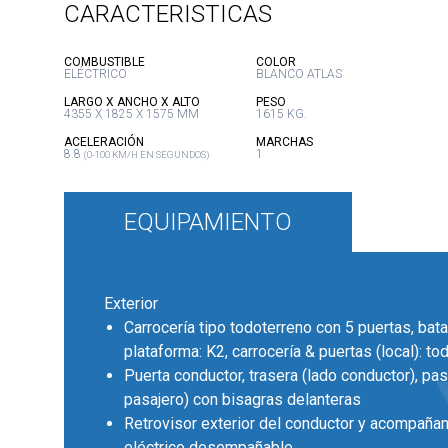
CARACTERISTICAS
:
:
COMBUSTIBLE
COLOR
ELÉCTRICO
BLANCO ATLAS
:
:
LARGO X ANCHO X ALTO
PESO
4355 X 1825 X 1575 MM
1615 KG.
:
:
ACELERACIÓN
MARCHAS
8.8
1
(0-100 KM/H EN SEGUNDOS)
EQUIPAMIENTO
Exterior
Carrocería tipo todoterreno con 5 puertas, bata
plataforma: K2, carrocería & puertas (local): t
Puerta conductor, trasera (lado conductor), pas
pasajero) con bisagras delanteras
Retrovisor exterior del conductor y acompañan
eléctrico desempañable