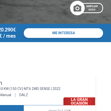
20.290€
ME INTERESA
€
/ mes
n
10 KW (150 CV) MT6 2WD SENSE | 2022
Manual
DALZ