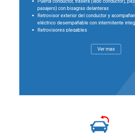
Puerta conductor, trasera (lado conductor), pas
pasajero) con bisagras delanteras
Retrovisor exterior del conductor y acompañan
eléctrico desempañable con intermitente inte
Retrovisores plegables
Llantas delanteras y traseras en aleación lige
diámetro y 7,0 pulgadas de ancho bi-tono, 43,2
Ver mas
Faros con lente elipsoidal, bombilla halógena y
bombilla halógena
Pintura solida
Interior
Cinco plazas ( 2+3 )
Asientos de tela (material principal) y de tela 
Apoyabrazos central delantero
Apoyabrazos trasero
Asiento delantero del conductor individual y aj
asiento delantero del acompañante individual
Asientos traseros de tres plazas de tipo 40/2
delantera con respaldo abatible asimétrico