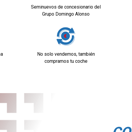
tico
Seminuevos de concesionario del
Grupo Domingo Alonso
llos de un solo toque,
sa
No solo vendemos, también
mbustión y controles
compramos tu coche
reproduce MP3
iental
ar, sensores de