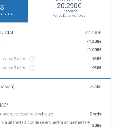
Ahorro De
2.200€
20.290€
S
Financiado
nanciera
Válido Durante 7 Días
NICIAL
22.490€
r
-1.200€
-1.000€
urante 2 años
750€
urante 3 años
950€
Básica)
Gratis
NAS*
onde se encuentra el vehiculo
Gratis
 isla diferente a donde se encuentra actualmente el
200€