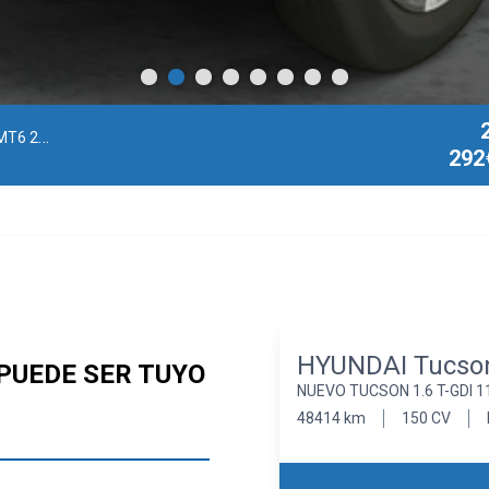
 Sense
| 2022
292
HYUNDAI Tucso
PUEDE SER TUYO
NUEVO TUCSON 1.6 T-GDI 1
48414 km
150 CV