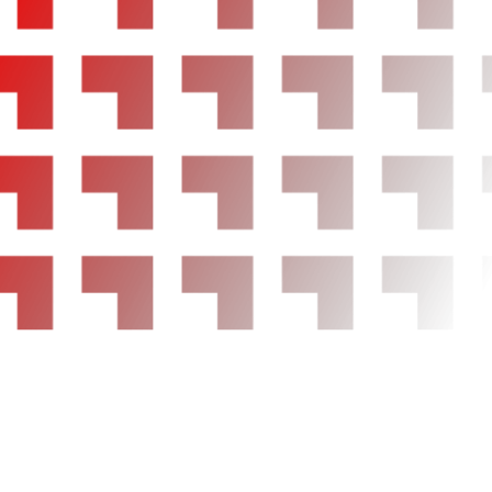
Seguridad
Cuatro frenos de disco siendo dos ventilados
ABS
Control electrónico de tracción
Airbag lateral de cortina delantero y trasero
Suspensión delantera tipo McPherson o simil
helicoidal con ruedas independientes, suspen
multibrazo (multi-link) y mediante muelle heli
independientes
Airbag frontal del conductor, airbag frontal d
desconectable
Airbags laterales delanteros
Reposacabezas activos en asientos delantero
reposacabezas en asientos traseros
Cinturón de seguridad delantero en asiento c
y ajustable en altura con pretensores
Cinturón de seguridad trasero en lado conducto
seguridad trasero en lado acompañante, cintu