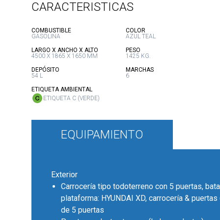
CARACTERISTICAS
:
:
COMBUSTIBLE
COLOR
GASOLINA
AZUL TEAL
:
:
LARGO X ANCHO X ALTO
PESO
4500 X 1865 X 1650 MM
1425 KG.
:
:
DEPÓSITO
MARCHAS
54 L
6
:
ETIQUETA AMBIENTAL
ETIQUETA C (VERDE)
EQUIPAMIENTO
Exterior
Carrocería tipo todoterreno con 5 puertas, bata
plataforma: HYUNDAI XD, carrocería & puertas (
de 5 puertas