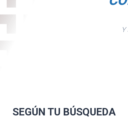
CO
Y 
ar y mediante muelle
sión trasera de
coidal con ruedas
el acompañante
s, tres
onductor, acompañante
SEGÚN TU
BÚSQUEDA
r, cinturón de
rón de seguridad