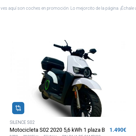
ia
ves aquí son coches en promoción. Lo mejorcito de la página. ¡Échale u
. Para detalle,
SILENCE S02
Motocicleta S02 2022 5,6kWh 2pl Azul Sharing
1.490€