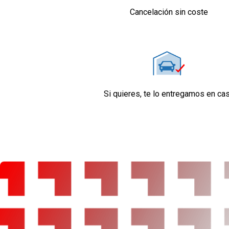
Volante multi-función en aleación y cuero sinté
Cancelación sin coste
Cierre centralizado con mando a distancia
Retrovisor interior
Confort
Limitador de velocidad
Elevalunas eléctricos delanteros con dos de e
elevalunas eléctricos traseros
Dirección asistida eléctrica
Si quieres, te lo entregamos en ca
Sistema de ventilación con pantalla digital co
en pantalla táctil
Aire acondicionado bizona de automático
Equipo de audio con radio AM/FM 0 y radio 
Control remoto de audio en el volante
Regulación de los faros con sensor de luz amb
Control de crucero
Ordenador de viaje
Sensores de aparcamiento delanteros con rad
aparcamiento traseros con radar y cámara
Tarjeta / llave inteligente automática