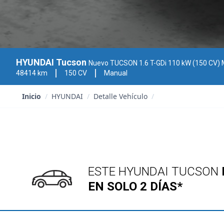
HYUNDAI Tucson
Nuevo TUCSON 1.6 T-GDi 110 kW (150 CV) MT6 2WD
48414 km
150 CV
Manual
Inicio
/
HYUNDAI
/
Detalle Vehículo
/
ESTE HYUNDAI TUCSON
EN SOLO 2 DÍAS*