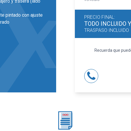
ajero y trasera (lado
te pintado con ajuste
PRECIO FINAL:
grado
TODO INCLUIDO
TRASPASO INCLUIDO
ra de 17 pulgadas de
 y 17,8
 luz larga con
Recuerda que puedes
(material secundario)
uste manual en altura,
0/40 de orientación