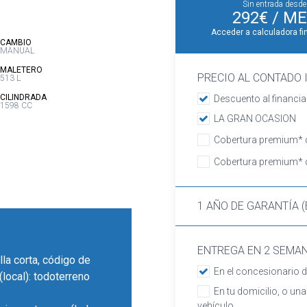
Sin entrada desde
292€
/ ME
Acceder a calculadora fi
:
CAMBIO
MANUAL
:
MALETERO
PRECIO AL CONTADO I
513 L
:
CILINDRADA
Descuento al financia
1598 CC
LA GRAN OCASION
Cobertura premium* d
Cobertura premium* d
1 AÑO DE GARANTÍA (
ENTREGA EN 2 SEMA
lla corta, código de
En el concesionario d
local): todoterreno
En tu domicilio, o una
vehículo