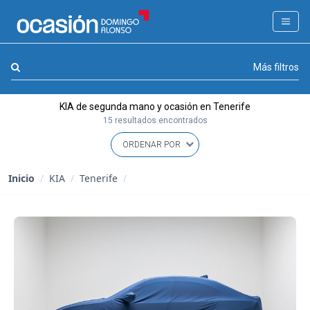
FILTROS
LA GRAN OCASION
Marca, combustible, cambio
Más filtros
Eco Days⚡
KIA de segunda mano y ocasión en Tenerife
APPROVED
15 resultados encontrados
Ocasión
KM 0
Inicio
/
KIA
/
Tenerife
/
Marca
(1)
Modelo
(0)
Combustible y cambio
(0)
Precio y cuota
(0)
Carrocería, año y Kms.
(0)