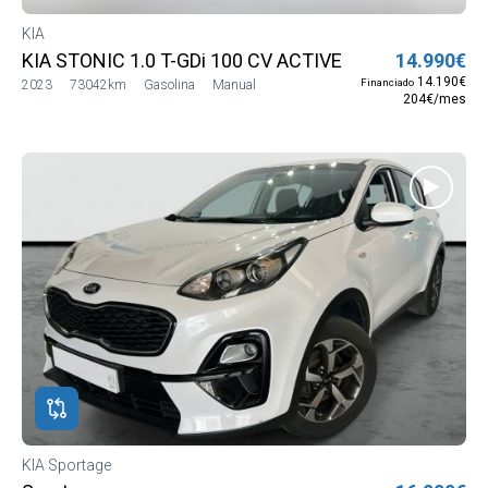
KIA
KIA STONIC 1.0 T-GDi 100 CV ACTIVE
14.990€
14.190€
Financiado
2023
73042km
Gasolina
Manual
204€/mes
KIA Sportage