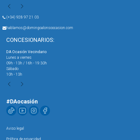
(+34) 928 97 21 03
hablamos@domingoalonsoocasion.com
CONCESIONARIOS:
DA Ocasión Vecindario
DA 
Lunes a viernes
Lun
09h - 13h / 16h - 19:30h
09h
Sábado
Sáb
10h - 13h
10h
#DAocasión
Aviso legal
Política de privacidad