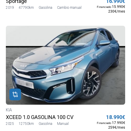
Sportage
16.990€
15.990€
Financiado
2019
47790km
Gasolina
Cambio manual
230€/mes
KIA
XCEED 1.0 GASOLINA 100 CV
18.990€
17.990€
Financiado
2025
12750km
Gasolina
Manual
259€/mes