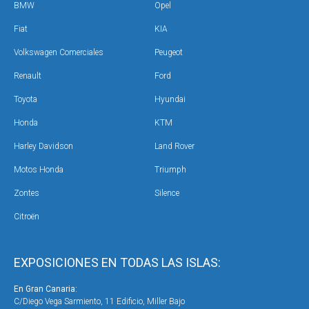
BMW
Opel
Fiat
KIA
Volkswagen Comerciales
Peugeot
Renault
Ford
Toyota
Hyundai
Honda
KTM
Harley Davidson
Land Rover
Motos Honda
Triumph
Zontes
Silence
Citroën
EXPOSICIONES EN TODAS LAS ISLAS:
En Gran Canaria:
En 
C/Diego Vega Sarmiento, 11 Edificio, Miller Bajo
Ave