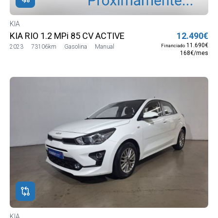
KIA
KIA RIO 1.2 MPi 85 CV ACTIVE
12.490€
11.690€
Financiado
2023
73106km
Gasolina
Manual
168€/mes
KIA