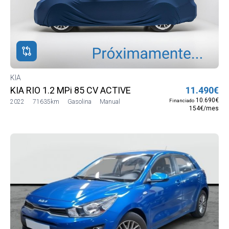
ROS
ADOS
A
KIA
KIA RIO 1.2 MPi 85 CV ACTIVE
11.490€
10.690€
Financiado
2022
71635km
Gasolina
Manual
154€/mes