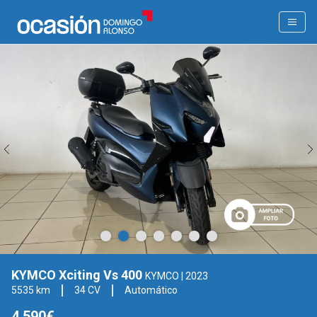
KYMCO Xciting Vs 400
KYMCO
| 2023
5535 km
34 CV
Automático
4.590€