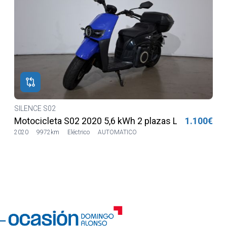
SILENCE S02
€
Motocicleta S02 2020 5,6 kWh 2 plazas Lilia LVSH
1.100€
2020
9972km
Eléctrico
AUTOMATICO