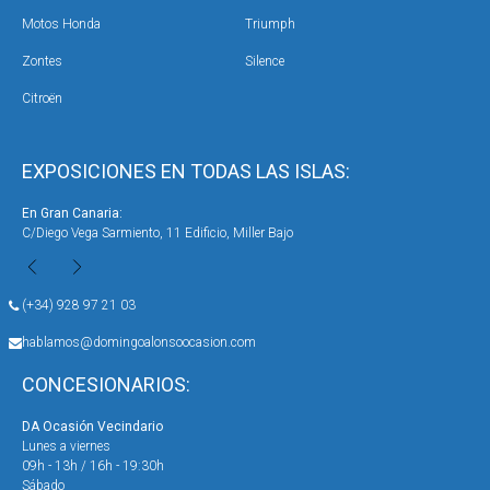
Motos Honda
Triumph
Zontes
Silence
Citroën
EXPOSICIONES EN TODAS LAS ISLAS:
En Gran Canaria:
En 
C/Diego Vega Sarmiento, 11 Edificio, Miller Bajo
Ave
(+34) 928 97 21 03
hablamos@domingoalonsoocasion.com
CONCESIONARIOS:
DA Ocasión Vecindario
DA 
Lunes a viernes
Lun
09h - 13h / 16h - 19:30h
09h
Sábado
Sáb