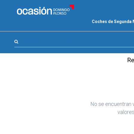
FILTROS
Coches de Segunda
LA GRAN OCASION
Eco Days⚡
Marca, combustible, cambio
APPROVED
Re
Ocasión
KM 0
Marca
(1)
Modelo
(0)
No se encuentran 
Combustible y cambio
(0)
valore
Precio y cuota
(0)
Carrocería, año y Kms.
(0)