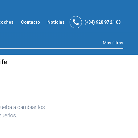
coches
Contacto
Noticias
(+34) 928 97 21 03
Más filtros
ife
ueba a cambiar los
sueños.