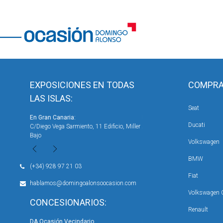
EXPOSICIONES EN TODAS
COMPRA
LAS ISLAS:
Seat
En Gran Canaria:
En Gran Canaria:
Ducati
er Bajo
C/Diego Vega Sarmiento, 11 Edificio, Miller
Avenida de Canarias, nº 50, Ve
Bajo
Volkswagen
BMW
(+34) 928 97 21 03
Fiat
hablamos@domingoalonsoocasion.com
Volkswagen 
CONCESIONARIOS:
Renault
s Palmas)
DA Ocasión Vecindario
DA Ocasión Miller ( Exposici