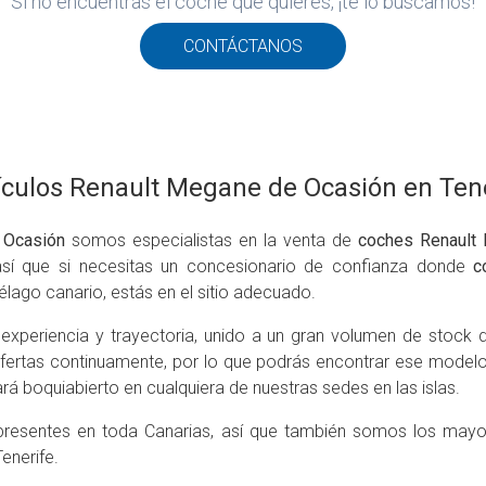
Si no encuentras el coche que quieres, ¡te lo buscamos!
CONTÁCTANOS
culos Renault Megane de Ocasión en Ten
 Ocasión
somos especialistas en la venta de
coches Renault
así que si necesitas un concesionario de confianza donde
c
iélago canario, estás en el sitio adecuado.
experiencia y trayectoria, unido a un gran volumen de stock d
fertas continuamente, por lo que podrás encontrar ese modelo
ará boquiabierto en cualquiera de nuestras sedes en las islas.
resentes en toda Canarias, así que también somos los mayor
enerife.