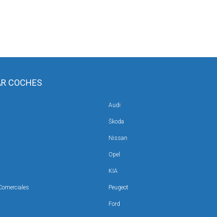
R COCHES
Audi
En Gran Canaria:
En Gran Canaria:
Škoda
cindario
Calle Cartago, 13-1, Tablero de
Av. de Moya, 2, B, 35100 Ma
Maspalomas
Nissan
Opel
KIA
Comerciales
Peugeot
Ford
ón Hyundai
DA Ocasión Telde
DA Ocasión Guía