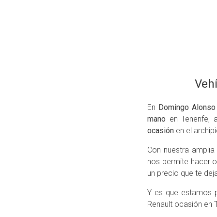
ROS
ADOS
ión
ULT
Vehí
En
Domingo Alonso
mano
en Tenerife, 
ocasión
en el archip
Con nuestra amplia 
nos permite hacer o
un precio que te dej
Y es que estamos p
Renault ocasión en T