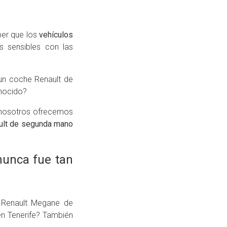
ber que los
vehículos
s sensibles con las
n coche Renault de
onocido?
o nosotros ofrecemos
ult de segunda mano
nunca fue tan
 Renault Megane de
n Tenerife? También