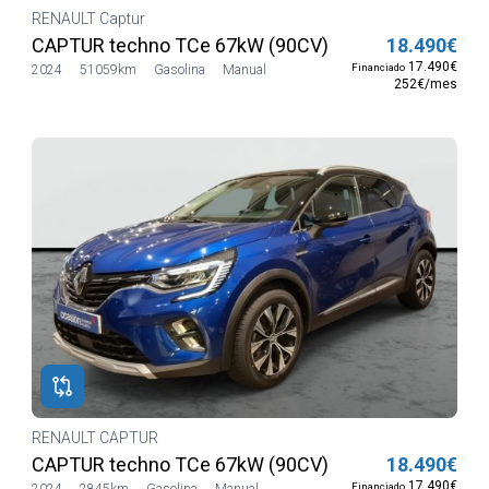
RENAULT Captur
CAPTUR techno TCe 67kW (90CV)
18.490€
17.490€
Financiado
2024
51059km
Gasolina
Manual
252€/mes
RENAULT CAPTUR
CAPTUR techno TCe 67kW (90CV)
18.490€
17.490€
Financiado
2024
2845km
Gasolina
Manual