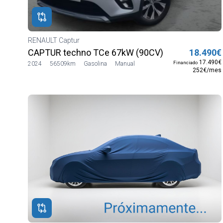
RENAULT Captur
CAPTUR techno TCe 67kW (90CV)
18.490€
17.490€
Financiado
2024
56509km
Gasolina
Manual
252€/mes