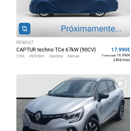
ROS
ADOS
ULT
RENAULT
CAPTUR techno TCe 67kW (90CV)
17.990€
16.990€
Financiado
2024
49593km
Gasolina
Manual
245€/mes