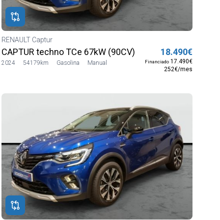
RENAULT Captur
CAPTUR techno TCe 67kW (90CV)
18.490€
17.490€
Financiado
2024
54179km
Gasolina
Manual
252€/mes