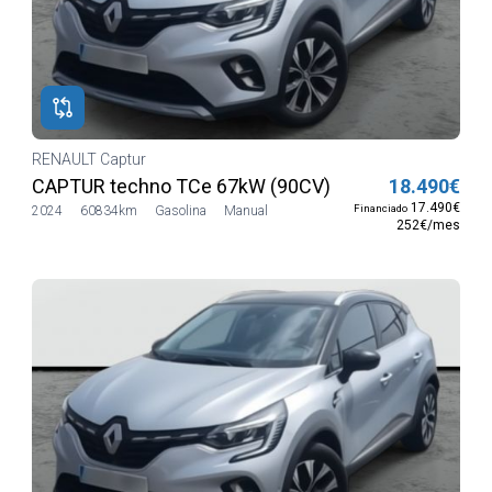
RENAULT Captur
CAPTUR techno TCe 67kW (90CV)
18.490€
17.490€
Financiado
2024
60834km
Gasolina
Manual
252€/mes