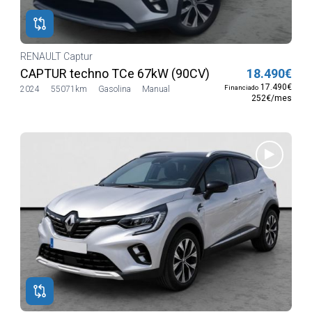
RENAULT Captur
CAPTUR techno TCe 67kW (90CV)
18.490€
17.490€
Financiado
2024
55071km
Gasolina
Manual
252€/mes