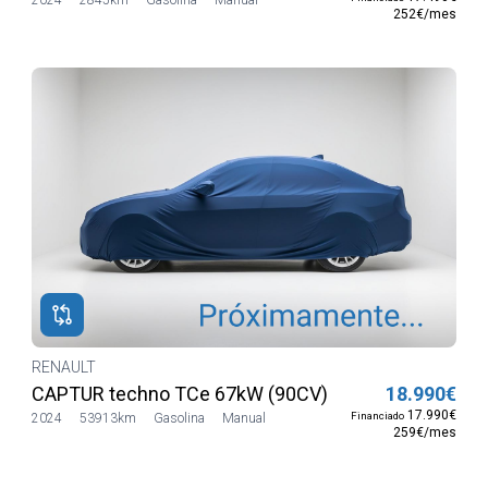
252€/mes
RENAULT
CAPTUR techno TCe 67kW (90CV)
18.990€
17.990€
Financiado
2024
53913km
Gasolina
Manual
259€/mes