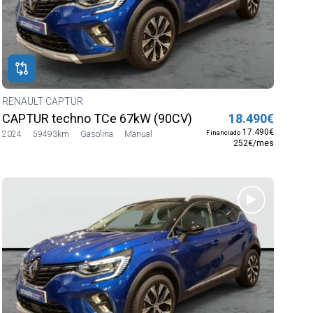
RENAULT CAPTUR
CAPTUR techno TCe 67kW (90CV)
18.490€
17.490€
Financiado
2024
59493km
Gasolina
Manual
252€/mes