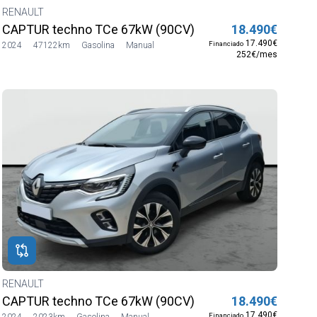
RENAULT
CAPTUR techno TCe 67kW (90CV)
18.490€
17.490€
Financiado
2024
47122km
Gasolina
Manual
252€/mes
RENAULT
CAPTUR techno TCe 67kW (90CV)
18.490€
17.490€
Financiado
2024
2023km
Gasolina
Manual