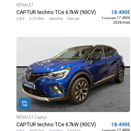
RENAULT
CAPTUR techno TCe 67kW (90CV)
18.490€
17.490€
Financiado
2024
51370km
Gasolina
Manual
252€/mes
RENAULT Captur
CAPTUR techno TCe 67kW (90CV)
18.490€
17.490€
Financiado
2024
39027km
Gasolina
MANUAL