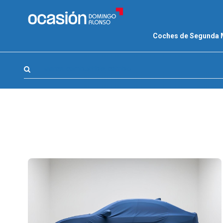
FILTROS
Coches de Segunda
LA GRAN OCASION
Eco Days⚡
Marca, combustible, cambio
APPROVED
Ocasión
KM 0
Marca
(1)
Modelo
(0)
Combustible y cambio
(0)
Precio y cuota
(0)
Carrocería, año y Kms.
(0)