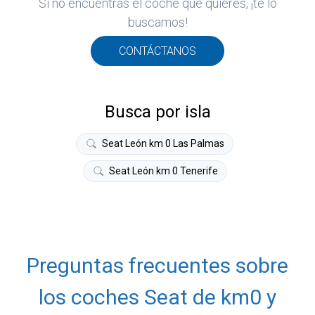
Si no encuentras el coche que quieres, ¡te lo
ROS
buscamos!
ADOS
M
CONTÁCTANOS
AT
Busca por isla
Seat León km 0 Las Palmas
Seat León km 0 Tenerife
Preguntas frecuentes sobre
los coches Seat de km0 y