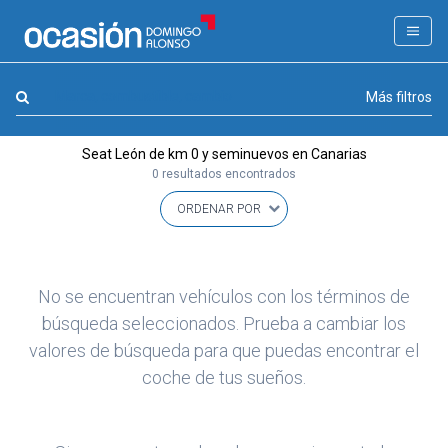
FILTROS
LA GRAN OCASION
Marca, combustible, cambio
Más filtros
Eco Days⚡
Seat León de km 0 y seminuevos en Canarias
APPROVED
0 resultados encontrados
Ocasión
KM 0
Marca
(1)
No se encuentran vehículos con los términos de
Modelo
búsqueda seleccionados. Prueba a cambiar los
(0)
valores de búsqueda para que puedas encontrar el
Combustible y cambio
(0)
coche de tus sueños.
Precio y cuota
(0)
Carrocería, año y Kms.
(0)