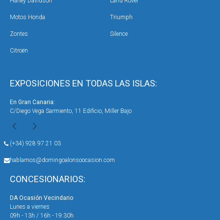
Harley Davidson
Land Rover
Motos Honda
Triumph
Zontes
Silence
Citroën
EXPOSICIONES EN TODAS LAS ISLAS:
En Gran Canaria:
En 
C/Diego Vega Sarmiento, 11 Edificio, Miller Bajo
Ave
(+34) 928 97 21 03
hablamos@domingoalonsoocasion.com
CONCESIONARIOS:
DA Ocasión Vecindario
DA 
Lunes a viernes
Lun
09h - 13h / 16h - 19:30h
09h