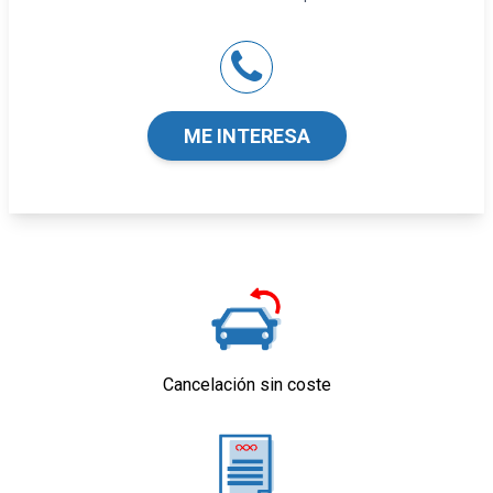
Sistema de distancia de aparcamiento
delanteros con sensor, sistema de distancia
de aparcamiento traseros con sensor y
cámara
Tarjeta / llave inteligente
ME INTERESA
Seguridad
Airbag lateral de cortina delantero y trasero
Airbag frontal del conductor y acompañante
Airbags laterales delanteros
Reposacabezas en asientos delanteros, tres
reposacabezas en asientos traseros
Limpiaparabrisas delantero con sensor de
lluvia
Indicador de baja presión de los neumáticos
Cancelación sin coste
Equipamiento orientativo basado en el
modelo. Para detalle, dirigirse a
concesionario.