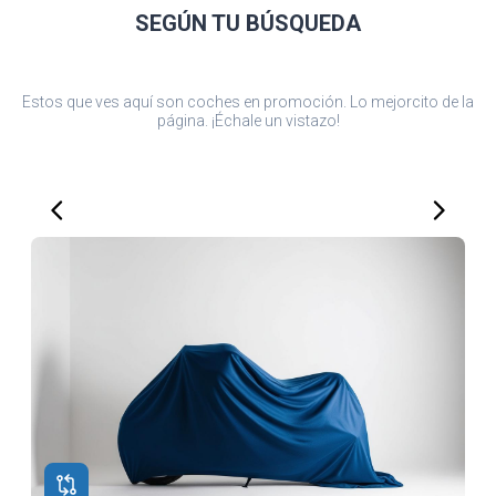
SEGÚN TU
BÚSQUEDA
Estos que ves aquí son coches en promoción. Lo mejorcito de la
página. ¡Échale un vistazo!