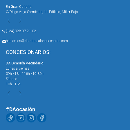
En Gran Canaria:
En 
C/Diego Vega Sarmiento, 11 Edificio, Miller Bajo
Ave
(+34) 928 97 21 03
hablamos@domingoalonsoocasion.com
CONCESIONARIOS:
DA Ocasión Vecindario
DA 
Lunes a viernes
Lun
09h - 13h / 16h - 19:30h
09h
Sábado
Sáb
10h - 13h
10h
#DAocasión