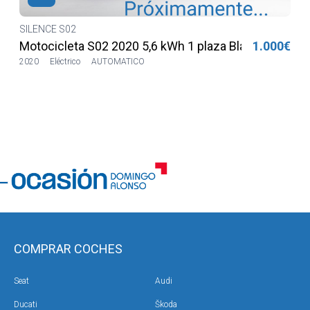
€
SILENCE S02
€
Motocicleta S02 2020 5,6 kWh 1 plaza Blanca
1.000€
2020
Eléctrico
AUTOMATICO
COMPRAR COCHES
Seat
Audi
Ducati
Škoda