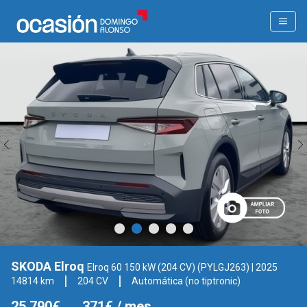
SKODA Elroq
Elroq 60 150 kW (204 CV) (PYLGJ263)
| 2025
14814 km
204 CV
Automática (no tiptronic)
25.790€
371€
/ mes