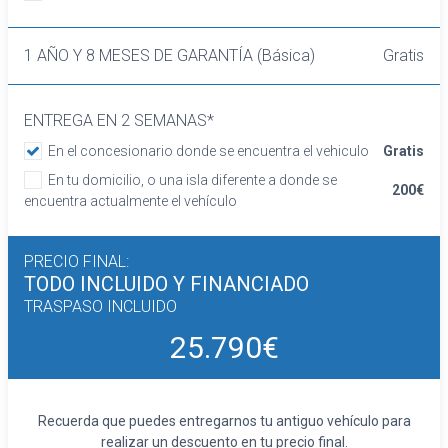
banco de orientación delantera con respaldo
abatible asimétrico
Volante de aluminio y cuero
1 AÑO Y 8 MESES DE GARANTÍA (Básica)
Gratis
Cierre centralizado con apertura por
tarjeta/llave inteligente
ENTREGA EN 2 SEMANAS*
Retrovisor interior/cámara con oscurecimiento
progresivo automático
En el concesionario donde se encuentra el vehiculo
Gratis
Confort
En tu domicilio, o una isla diferente a donde se
200€
Limitador de velocidad
encuentra actualmente el vehículo
Elevalunas eléctricos delanteros y traseros
Dirección asistida
PRECIO FINAL:
Sistema de ventilación
TODO INCLUIDO
Y FINANCIADO
Aire acondicionado bizona de automático
TRASPASO INCLUIDO
Equipo de audio
Regulación de los faros con sensor de
25.790€
oscuridad
Control de crucero con control de crucero
adaptativo (ACC) y función stop/go ACC
Recuerda que puedes entregarnos tu antiguo vehículo para
vinculado a la cartografía
realizar un descuento en tu precio final.