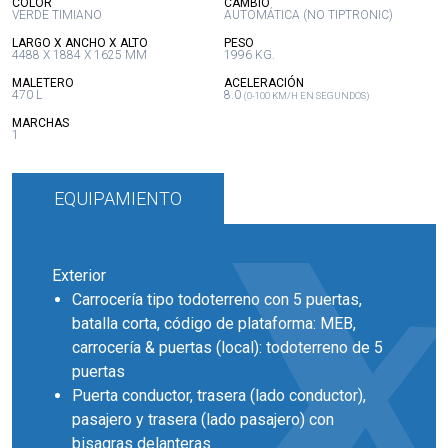
:
:
COLOR
CAMBIO
VERDE TIMIANO
AUTOMÁTICA (NO TIPTRONIC)
:
:
LARGO X ANCHO X ALTO
PESO
4488 X 1884 X 1625 MM
1996 KG.
:
:
MALETERO
ACELERACIÓN
470 L
8.0
(0-100 KM/H EN SEGUNDOS)
:
MARCHAS
1
EQUIPAMIENTO
Exterior
Carrocería tipo todoterreno con 5 puertas,
batalla corta, código de plataforma: MEB,
carrocería & puertas (local): todoterreno de 5
puertas
Puerta conductor, trasera (lado conductor),
pasajero y trasera (lado pasajero) con
bisagras delanteras