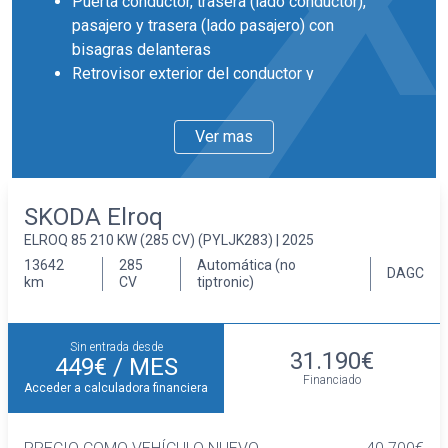
Puerta conductor, trasera (lado conductor),
pasajero y trasera (lado pasajero) con
bisagras delanteras
Retrovisor exterior del conductor y
acompañante con ajuste eléctrico
desempañable
Ver mas
Retrovisores plegables
Llantas delanteras y traseras en aluminio de
19 pulgadas de diámetro y 8,0 pulgadas de
SKODA Elroq
ancho 48,3, 20,3 y 80S
ELROQ 85 210 KW (285 CV) (PYLJK283) | 2025
Faros con lente de superficie compleja,
bombilla LED y luz larga con bombilla LED
13642
285
Automática (no
DAGC
km
CV
tiptronic)
Pintura solida
Interior
Cinco plazas ( 2+3 )
Sin entrada desde
31.190€
Asientos de tela (material principal) y de
449€
/ MES
Financiado
cuero sintético (material secundario)
Acceder a calculadora financiera
Asiento delantero del conductor y
acompañante individual, ajuste manual en