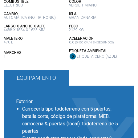
:
:
COMBUSTIBLE
COLOR
ELÉCTRICO
VERDE TIMIANO
:
:
CAMBIO
ISLA
AUTOMÁTICA (NO TIPTRONIC)
GRAN CANARIA
:
:
LARGO X ANCHO X ALTO
PESO
4488 X 1884 X 1625 MM
2129 KG.
:
:
MALETERO
ACELERACIÓN
470 L
6.6
(0-100 KM/H EN SEGUNDOS)
:
ETIQUETA AMBIENTAL
:
MARCHAS
1
ETIQUETA CERO (AZUL)
EQUIPAMIENTO
Exterior
Carrocería tipo todoterreno con 5 puertas,
batalla corta, código de plataforma: MEB,
carrocería & puertas (local): todoterreno de 5
puertas