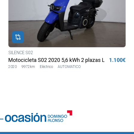
SILENCE S02
€
Motocicleta S02 2020 5,6 kWh 2 plazas Lilia LVSH
1.100€
2020
9972km
Eléctrico
AUTOMATICO