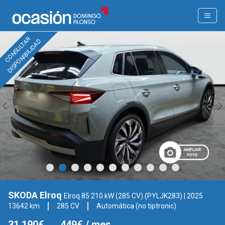
CONSULTAR
DISPONIBILIDAD
SKODA Elroq
Elroq 85 210 kW (285 CV) (PYLJK283)
| 2025
13642 km
285 CV
Automática (no tiptronic)
31.190€
449€
/ mes