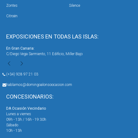
Zontes
Silence
Citroën
EXPOSICIONES EN TODAS LAS ISLAS:
En Gran Canaria:
En 
C/Diego Vega Sarmiento, 11 Edificio, Miller Bajo
Ave
(+34) 928 97 21 03
hablamos@domingoalonsoocasion.com
CONCESIONARIOS:
DA Ocasión Vecindario
DA 
Lunes a viernes
Lun
09h - 13h / 16h - 19:30h
09h
Sábado
Sáb
10h - 13h
10h