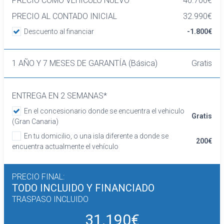
PRECIO COMO VEHÍCULO NUEVO
40.700€
altura y ajuste lumbar manual
PRECIO AL CONTADO INICIAL
32.990€
Asientos traseros de tres plazas de tipo
banco de orientación delantera con respaldo
Descuento al financiar
-1.800€
abatible asimétrico
Volante de aluminio y cuero
1 AÑO Y 7 MESES DE GARANTÍA (Básica)
Gratis
Cierre centralizado con apertura por
tarjeta/llave inteligente
Retrovisor interior/cámara con oscurecimiento
ENTREGA EN 2 SEMANAS*
progresivo automático
En el concesionario donde se encuentra el vehiculo
Confort
Gratis
(Gran Canaria)
Limitador de velocidad
En tu domicilio, o una isla diferente a donde se
Elevalunas eléctricos delanteros y traseros
200€
encuentra actualmente el vehículo
Dirección asistida
Sistema de ventilación
Aire acondicionado bizona de automático
PRECIO FINAL:
Equipo de audio
TODO INCLUIDO
Y FINANCIADO
Regulación de los faros con sensor de
TRASPASO INCLUIDO
oscuridad
31.190€
Control de crucero con control de crucero