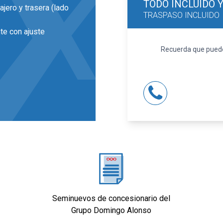
TODO INCLUIDO
ajero y trasera (lado
TRASPASO INCLUIDO
te con ajuste
Recuerda que puedes
19 pulgadas de
la LED y luz larga con
 individual, ajuste
o de orientación
Seminuevos de concesionario del
Grupo Domingo Alonso
ve inteligente