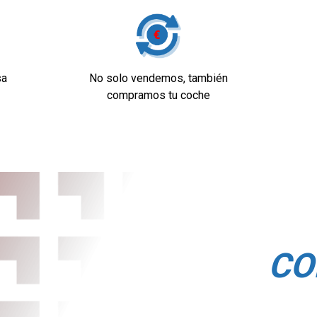
sivo automático
sa
No solo vendemos, también
compramos tu coche
dad
s con sensor y
CO