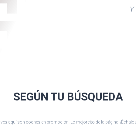
 reposacabezas en
Y 
ia
. Para detalle,
SEGÚN TU
BÚSQUEDA
ves aquí son coches en promoción. Lo mejorcito de la página. ¡Échale u