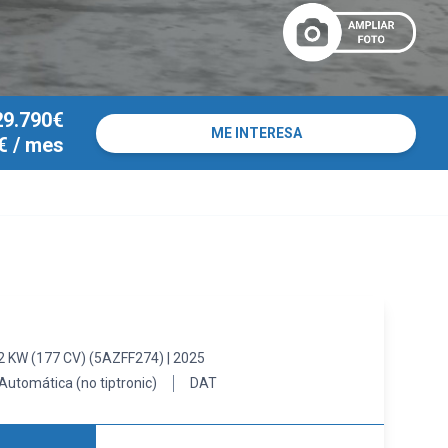
29.790€
ME INTERESA
€
/ mes
 KW (177 CV) (5AZFF274) | 2025
Automática (no tiptronic)
DAT