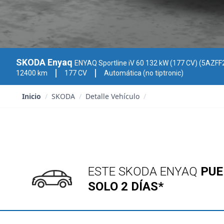
SKODA Enyaq
ENYAQ Sportline iV 60 132 kW (177 CV) (5AZFF
12400 km
177 CV
Automática (no tiptronic)
Inicio
/
SKODA
/
Detalle Vehículo
/
ESTE SKODA ENYAQ
PUE
SOLO 2 DÍAS*