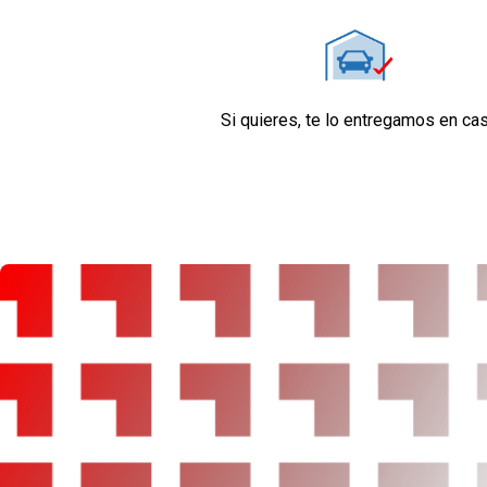
Retrovisor interior con oscurecimiento progre
Confort
Limitador de velocidad
Elevalunas eléctricos delanteros y traseros
Si quieres, te lo entregamos en ca
Dirección asistida
Sistema de ventilación
Aire acondicionado bizona de automático
Equipo de audio
Regulación de los faros con sensor de oscuri
Control de crucero
Sistema de distancia de aparcamiento trasero
cámara
Tarjeta / llave inteligente
Seguridad
ABS
Airbag lateral de cortina delantero y trasero
Airbag frontal del conductor y acompañante
Airbags laterales delanteros