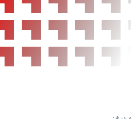
Reposacabezas en asientos delanteros, tres
asientos traseros
Limpiaparabrisas delantero con sensor de lluv
Equipamiento orientativo basado en el modelo
dirigirse a concesionario.
Estos que 