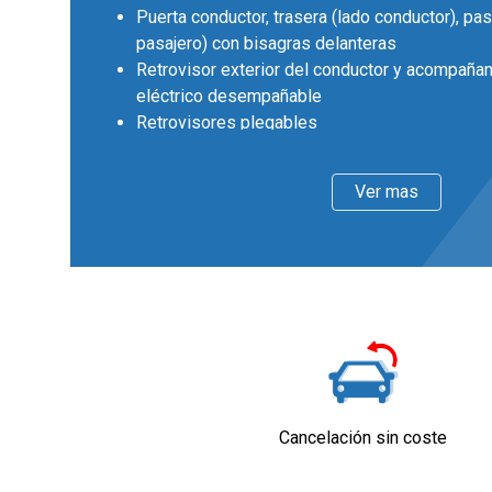
Puerta conductor, trasera (lado conductor), pas
pasajero) con bisagras delanteras
Retrovisor exterior del conductor y acompañan
eléctrico desempañable
Retrovisores plegables
Llantas delanteras y traseras en aluminio de 
diámetro y 7,5 pulgadas de ancho 48,3 y 19,0
Ver mas
Faros con lente de superficie compleja, bombil
bombilla LED
Pintura solida
Interior
Cinco plazas ( 2+3 )
Asientos de tela (material principal)
Asiento delantero del conductor y acompañante
manual en altura y ajuste lumbar manual
Asientos traseros de tres plazas de tipo banc
Cancelación sin coste
delantera con respaldo abatible asimétrico
Volante de aluminio y cuero
Cierre centralizado con apertura por tarjeta/lla