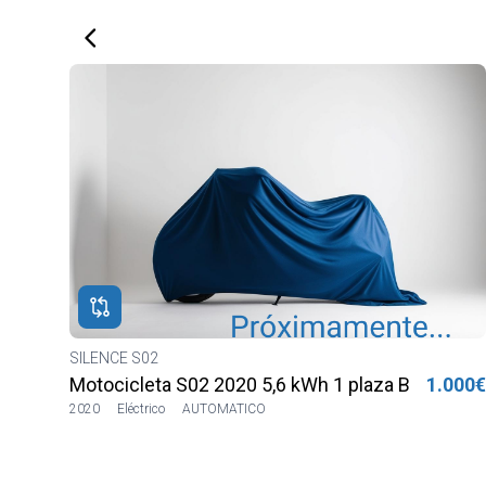
SILENCE S02
a
000€
Motocicleta S02 2020 5,6 kWh 2 plazas Lilia LVS
1.100
2020
9972km
Eléctrico
AUTOMATICO