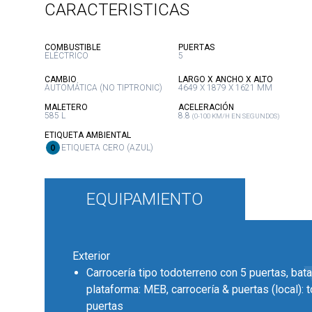
CARACTERISTICAS
:
:
COMBUSTIBLE
PUERTAS
ELÉCTRICO
5
:
:
CAMBIO
LARGO X ANCHO X ALTO
AUTOMÁTICA (NO TIPTRONIC)
4649 X 1879 X 1621 MM
:
:
MALETERO
ACELERACIÓN
585 L
8.8
(0-100 KM/H EN SEGUNDOS)
:
ETIQUETA AMBIENTAL
ETIQUETA CERO (AZUL)
EQUIPAMIENTO
Exterior
Carrocería tipo todoterreno con 5 puertas, bata
plataforma: MEB, carrocería & puertas (local): 
puertas