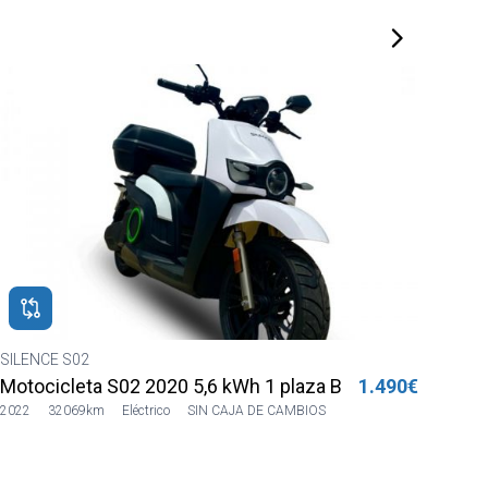
SILENCE S02
HON
Motocicleta S02 2022 5,6kWh 2pl Azul Sharing
1.490€
MSX
2022
7232km
Eléctrico
AUTOMATICO
2023