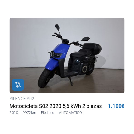
SILENCE S02
H
€
Motocicleta S02 2020 5,6 kWh 1 plaza Blanca
1.490€
2022
32069km
Eléctrico
SIN CAJA DE CAMBIOS