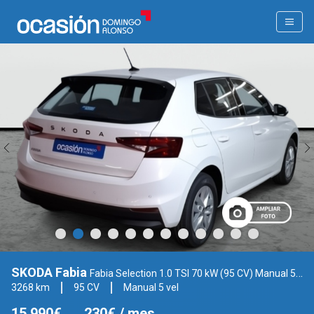
SKODA Fabia
Fabia Selection 1.0 TSI 70 kW (95 CV) Manual 5 vel.
3268 km
95 CV
Manual 5 vel
15.990€
230€
/ mes