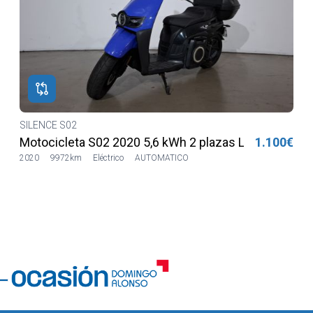
SILENCE S02
€
Motocicleta S02 2020 5,6 kWh 2 plazas Lilia LVSH
1.100€
2020
9972km
Eléctrico
AUTOMATICO