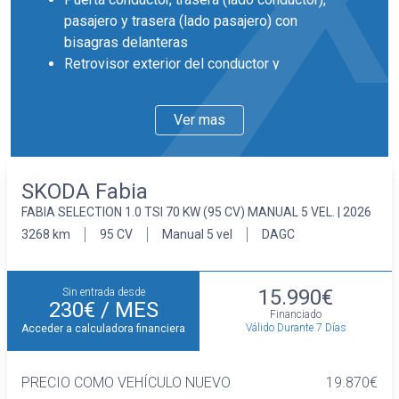
pasajero y trasera (lado pasajero) con
bisagras delanteras
Retrovisor exterior del conductor y
acompañante ajustable desde el interior y
desempañable
Ver mas
Llantas delanteras y traseras en aluminio de
15 pulgadas de diámetro y 5,5 pulgadas de
ancho 38,1, 14,0 y PJ2
SKODA Fabia
Faros con lente de superficie compleja,
FABIA SELECTION 1.0 TSI 70 KW (95 CV) MANUAL 5 VEL. | 2026
bombilla LED y luz larga con bombilla LED
Pintura solida
3268 km
95 CV
Manual 5 vel
DAGC
Interior
Cinco plazas ( 2+3 )
15.990€
Sin entrada desde
Asientos de tela (material principal) y de tela
230€
/ MES
Financiado
(material secundario)
Válido Durante 7 Días
Acceder a calculadora financiera
Asiento delantero del conductor individual,
ajuste manual en altura y ajuste lumbar manual,
PRECIO COMO VEHÍCULO NUEVO
19.870€
asiento delantero del acompañante individual