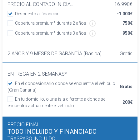
y ajuste manual en altura
PRECIO AL CONTADO INICIAL
16.990€
Asientos traseros de tres plazas de tipo
Descuento al financiar
-1.000€
banco de orientación delantera con respaldo
Cobertura premium* durante 2 años
750€
abatible asimétrico
Volante de aluminio y cuero
Cobertura premium* durante 3 años
950€
Cierre centralizado con mando a distancia
Retrovisor interior/cámara
2 AÑOS Y 9 MESES DE GARANTÍA (Básica)
Gratis
Confort
Elevalunas eléctricos delanteros y traseros
Dirección asistida
ENTREGA EN 2 SEMANAS*
Sistema de ventilación
En el concesionario donde se encuentra el vehiculo
Aire acondicionado
Gratis
(Gran Canaria)
Equipo de audio
En tu domicilio, o una isla diferente a donde se
Regulación de los faros con sensor de
200€
encuentra actualmente el vehículo
oscuridad
Sistema de distancia de aparcamiento
traseros con sensor y cámara
PRECIO FINAL:
Tarjeta / llave inteligente
TODO INCLUIDO
Y FINANCIADO
Seguridad
TRASPASO INCLUIDO