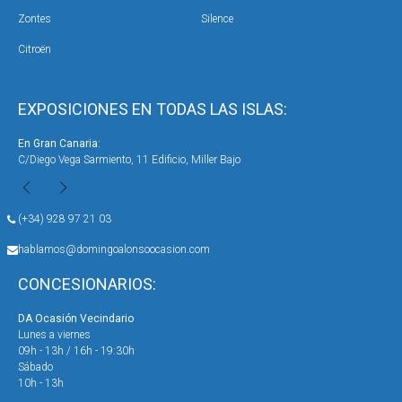
Zontes
Silence
Citroën
EXPOSICIONES EN TODAS LAS ISLAS:
En Gran Canaria:
En 
C/Diego Vega Sarmiento, 11 Edificio, Miller Bajo
Ave
(+34) 928 97 21 03
hablamos@domingoalonsoocasion.com
CONCESIONARIOS:
DA Ocasión Vecindario
DA 
Lunes a viernes
Lun
09h - 13h / 16h - 19:30h
09h
Sábado
Sáb
10h - 13h
10h