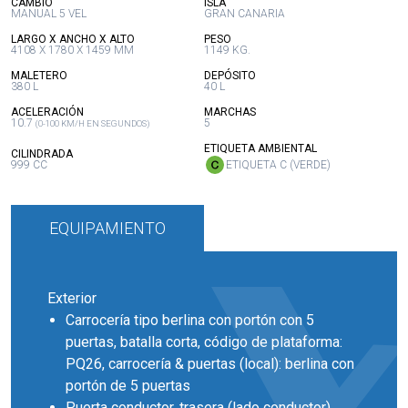
:
:
CAMBIO
ISLA
MANUAL 5 VEL
GRAN CANARIA
:
:
LARGO X ANCHO X ALTO
PESO
4108 X 1780 X 1459 MM
1149 KG.
:
:
MALETERO
DEPÓSITO
380 L
40 L
:
:
ACELERACIÓN
MARCHAS
10.7
5
(0-100 KM/H EN SEGUNDOS)
:
ETIQUETA AMBIENTAL
:
CILINDRADA
999 CC
ETIQUETA C (VERDE)
EQUIPAMIENTO
Exterior
Carrocería tipo berlina con portón con 5
puertas, batalla corta, código de plataforma:
PQ26, carrocería & puertas (local): berlina con
portón de 5 puertas
Puerta conductor, trasera (lado conductor),