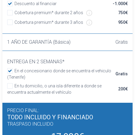
y ajuste manual en altura
Descuento al financiar
-1.000€
Asientos traseros de tres plazas de tipo
Cobertura premium* durante 2 años
750€
banco partido de orientación delantera con
Cobertura premium* durante 3 años
950€
respaldo abatible asimétrico
Volante de aluminio y cuero
Cierre centralizado con mando a distancia
1 AÑO DE GARANTÍA (Básica)
Gratis
Retrovisor interior con oscurecimiento
progresivo automático
Confort
ENTREGA EN 2 SEMANAS*
Limitador de velocidad
En el concesionario donde se encuentra el vehiculo
Gratis
Elevalunas eléctricos delanteros y traseros
(Tenerife)
Dirección asistida
En tu domicilio, o una isla diferente a donde se
Sistema de ventilación con pantalla digital
200€
encuentra actualmente el vehículo
calefacción del motor
Aire acondicionado bizona de automático
PRECIO FINAL:
Equipo de audio con radio AM/FM
TODO INCLUIDO
Y FINANCIADO
Control remoto de audio en el volante
TRASPASO INCLUIDO
Regulación de los faros con sensor de
oscuridad