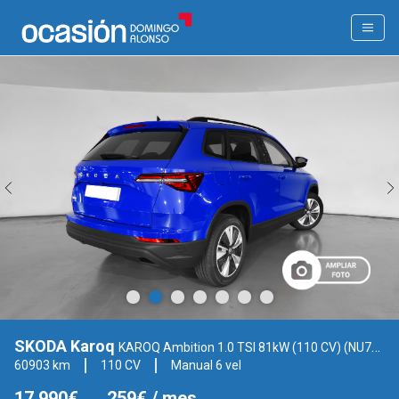
SKODA Karoq
KAROQ Ambition 1.0 TSI 81kW (110 CV) (NU73A501)
60903 km
110 CV
Manual 6 vel
17.990€
259€
/ mes