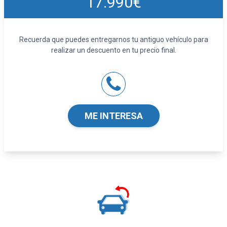
17.990€
Control de crucero
Sensores de aparcamiento delanteros con
sensor, sensores de aparcamiento traseros
Recuerda que puedes entregarnos tu antiguo vehículo para
con sensor y cámara
realizar un descuento en tu precio final.
Seguridad
Cuatro frenos de disco siendo dos ventilados
ABS
Control electrónico de tracción
Airbag lateral de cortina delantero y trasero
ME INTERESA
Airbag frontal del conductor y acompañante
Airbags laterales delanteros
Reposacabezas en asientos delanteros, tres
reposacabezas en asientos traseros
Limpiaparabrisas delantero con sensor de
lluvia
Control de estabilidad
Sistema de servofreno de emergencia
Airbag de rodilla para el conductor