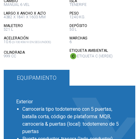
:
:
CAMBIO
ISLA
MANUAL 6 VEL
TENERIFE
:
:
LARGO X ANCHO X ALTO
PESO
4382 X 1841 X 1603 MM
1240 KG.
:
:
MALETERO
DEPÓSITO
521 L
50 L
:
:
ACELERACIÓN
MARCHAS
10.6
6
(0-100 KM/H EN SEGUNDOS)
:
ETIQUETA AMBIENTAL
:
CILINDRADA
999 CC
ETIQUETA C (VERDE)
EQUIPAMIENTO
Exterior
Carrocería tipo todoterreno con 5 puertas,
batalla corta, código de plataforma: MQB,
carrocería & puertas (local): todoterreno de 5
puertas
Puerta conductor, trasera (lado conductor),