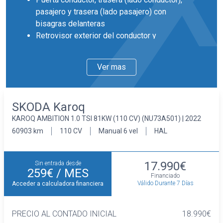
pasajero y trasera (lado pasajero) con
bisagras delanteras
Retrovisor exterior del conductor y
acompañante con ajuste eléctrico
desempañable
Ver mas
Retrovisores plegables
Llantas delanteras y traseras en aluminio de
16 pulgadas de diámetro y 6,0 pulgadas de
SKODA Karoq
ancho 40,6 y 15,2
KAROQ AMBITION 1.0 TSI 81KW (110 CV) (NU73A501) | 2022
Faros con lente elipsoidal, bombilla LED y luz
larga con bombilla LED
60903 km
110 CV
Manual 6 vel
HAL
Pintura solida
Interior
17.990€
Sin entrada desde
Cinco plazas ( 2+3 )
259€
/ MES
Financiado
Asientos de tela (material principal)
Válido Durante 7 Días
Acceder a calculadora financiera
Asiento delantero del conductor individual,
ajuste manual en altura y ajuste lumbar manual,
PRECIO AL CONTADO INICIAL
18.990€
asiento delantero del acompañante individual