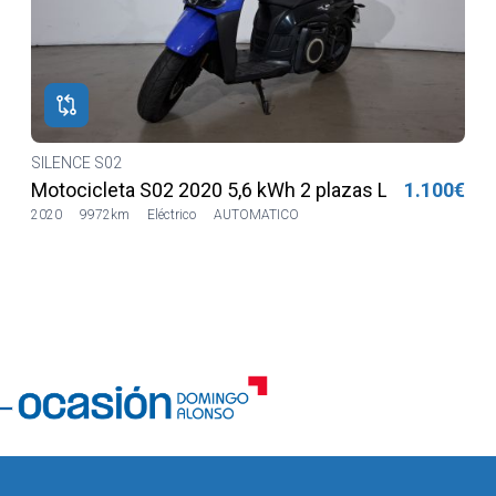
SILENCE S02
€
Motocicleta S02 2020 5,6 kWh 2 plazas Lilia LVSH
1.100€
2020
9972km
Eléctrico
AUTOMATICO