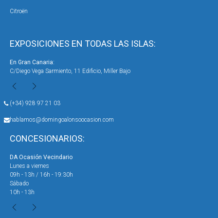
Citroën
EXPOSICIONES EN TODAS LAS ISLAS:
En Gran Canaria:
En 
C/Diego Vega Sarmiento, 11 Edificio, Miller Bajo
Ave
(+34) 928 97 21 03
hablamos@domingoalonsoocasion.com
CONCESIONARIOS:
DA Ocasión Vecindario
DA 
Lunes a viernes
Lun
09h - 13h / 16h - 19:30h
09h
Sábado
Sáb
10h - 13h
10h