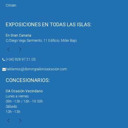
Citroën
EXPOSICIONES EN TODAS LAS ISLAS:
En Gran Canaria:
En 
C/Diego Vega Sarmiento, 11 Edificio, Miller Bajo
Ave
(+34) 928 97 21 03
hablamos@domingoalonsoocasion.com
CONCESIONARIOS:
DA Ocasión Vecindario
DA 
Lunes a viernes
Lun
09h - 13h / 16h - 19:30h
09h
Sábado
Sáb
10h - 13h
10h