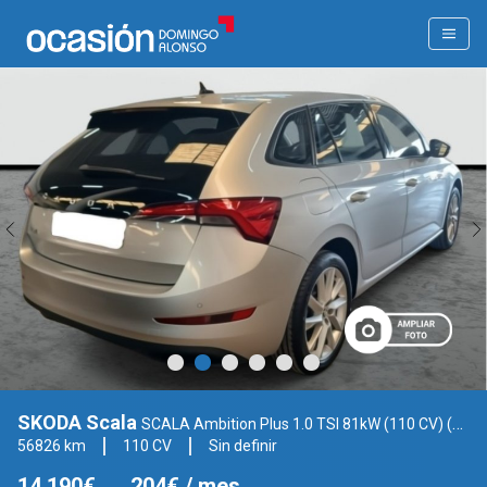
SKODA Scala
SCALA Ambition Plus 1.0 TSI 81kW (110 CV) (NW13J514)
56826 km
110 CV
Sin definir
14.190€
204€
/ mes