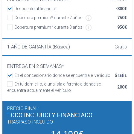
banco de orientación delantera con respaldo
Descuento al financiar
-800€
abatible asimétrico
Volante de aluminio y cuero
Cobertura premium* durante 2 años
750€
Cierre centralizado con mando a distancia
Cobertura premium* durante 3 años
950€
Retrovisor interior
Confort
Limitador de velocidad
1 AÑO DE GARANTÍA (Básica)
Gratis
Elevalunas eléctricos delanteros
Dirección asistida
ENTREGA EN 2 SEMANAS*
Sistema de ventilación calefacción del motor
Aire acondicionado bizona de automático
En el concesionario donde se encuentra el vehiculo
Gratis
Equipo de audio con radio FM
En tu domicilio, o una isla diferente a donde se
200€
Control remoto de audio en el volante
encuentra actualmente el vehículo
Regulación de los faros con sensor de
oscuridad
PRECIO FINAL:
Control de crucero
TODO INCLUIDO
Y FINANCIADO
Sensores de aparcamiento traseros con
TRASPASO INCLUIDO
sensor y cámara
Seguridad