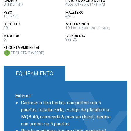
:
:
CAMBIO
LARGO X ANCHO X ALTO
SIN DEFINIR
4362 X 1793 X 1471 MM
:
:
PESO
MALETERO
1223 KG.
467 L
:
:
DEPÓSITO
ACELERACIÓN
50 L
10.1
(0-100 KM/H EN SEGUNDOS)
:
:
MARCHAS
CILINDRADA
6
999 CC
:
ETIQUETA AMBIENTAL
ETIQUETA C (VERDE)
EQUIPAMIENTO
Exterior
Carrocería tipo berlina con portón con 5
puertas, batalla corta, código de plataforma:
MQB A0, carrocería & puertas (local): berlina
con portón de 5 puertas
Puerta conductor, trasera (lado conductor),