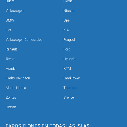
Ducati
Škoda
Volkswagen
Nissan
BMW
Opel
Fiat
KIA
Volkswagen Comerciales
Peugeot
Renault
Ford
Toyota
Hyundai
Honda
KTM
Harley Davidson
Land Rover
Motos Honda
Triumph
Zontes
Silence
Citroën
EXPOSICIONES EN TODAS LAS ISLAS: