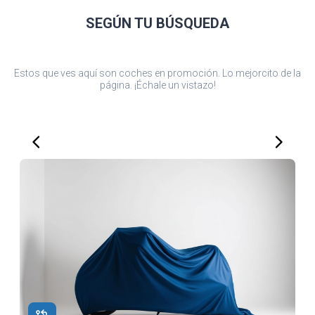
SEGÚN TU
BÚSQUEDA
Estos que ves aquí son coches en promoción. Lo mejorcito de la
página. ¡Échale un vistazo!