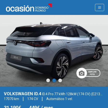
VOLKSWAGEN ID.4
ID.4 Pro 77 kWh 128kW (174 CV) (E213HN13)
17070 km
174 CV
Automático 1 vel.
31.190€
449€
/ mes