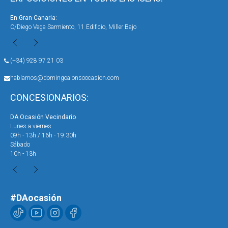
En Gran Canaria:
En 
C/Diego Vega Sarmiento, 11 Edificio, Miller Bajo
Ave
(+34) 928 97 21 03
hablamos@domingoalonsoocasion.com
CONCESIONARIOS:
DA Ocasión Vecindario
DA 
Lunes a viernes
Lun
09h - 13h / 16h - 19:30h
09h
Sábado
Sáb
10h - 13h
10h
#DAocasión