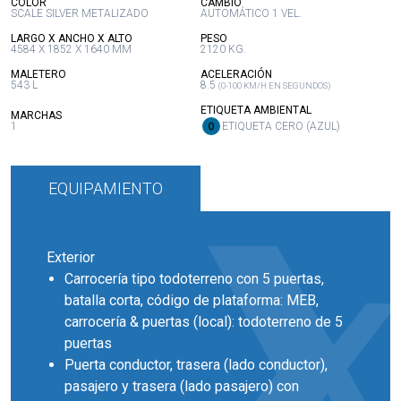
:
:
COLOR
CAMBIO
SCALE SILVER METALIZADO
AUTOMÁTICO 1 VEL.
:
:
LARGO X ANCHO X ALTO
PESO
4584 X 1852 X 1640 MM
2120 KG.
:
:
MALETERO
ACELERACIÓN
543 L
8.5
(0-100 KM/H EN SEGUNDOS)
:
ETIQUETA AMBIENTAL
:
MARCHAS
1
ETIQUETA CERO (AZUL)
EQUIPAMIENTO
Exterior
Carrocería tipo todoterreno con 5 puertas,
batalla corta, código de plataforma: MEB,
carrocería & puertas (local): todoterreno de 5
puertas
Puerta conductor, trasera (lado conductor),
pasajero y trasera (lado pasajero) con