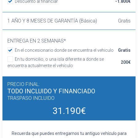
Descuento al financiar
-1.800€
abatible asimétrico
Volante de aluminio y cuero
Cierre centralizado con NFC
1 AÑO Y 8 MESES DE GARANTÍA (Básica)
Gratis
Retrovisor interior/cámara con oscurecimiento
progresivo automático
ENTREGA EN 2 SEMANAS*
Confort
Limitador de velocidad
En el concesionario donde se encuentra el vehiculo
Gratis
Elevalunas eléctricos delanteros y traseros
En tu domicilio, o una isla diferente a donde se
200€
Dirección asistida
encuentra actualmente el vehículo
Sistema de ventilación
Aire acondicionado de automático
PRECIO FINAL:
Equipo de audio
TODO INCLUIDO
Y FINANCIADO
Regulación de los faros con sensor de
TRASPASO INCLUIDO
oscuridad
Control de crucero con control de crucero
31.190€
adaptativo (ACC) y función stop/go
Sistema de distancia de aparcamiento
delanteros con sensor, sistema de distancia
Recuerda que puedes entregarnos tu antiguo vehículo para
de aparcamiento traseros con cámara