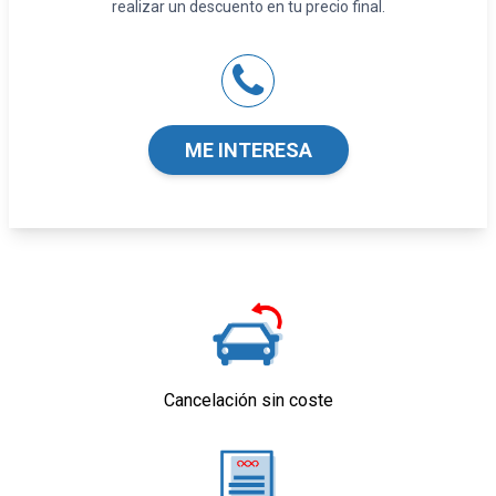
realizar un descuento en tu precio final.
Tarjeta / llave inteligente
Seguridad
ABS
Airbag lateral de cortina delantero y trasero
Airbag frontal del conductor y acompañante
ME INTERESA
Airbags laterales delanteros
Reposacabezas en asientos delanteros, tres
reposacabezas en asientos traseros
Limpiaparabrisas delantero con sensor de
lluvia
Equipamiento orientativo basado en el
modelo. Para detalle, dirigirse a
concesionario.
Cancelación sin coste