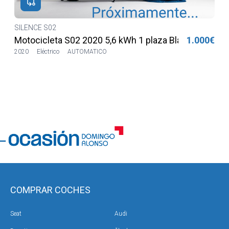
€
SILENCE S02
€
Motocicleta S02 2020 5,6 kWh 1 plaza Blanca
1.000€
2020
Eléctrico
AUTOMATICO
COMPRAR COCHES
Seat
Audi