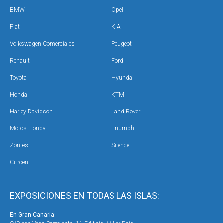
BMW
Opel
Fiat
KIA
Volkswagen Comerciales
Peugeot
Renault
Ford
Toyota
Hyundai
Honda
KTM
Harley Davidson
Land Rover
Motos Honda
Triumph
Zontes
Silence
Citroën
EXPOSICIONES EN TODAS LAS ISLAS:
En Gran Canaria:
En 