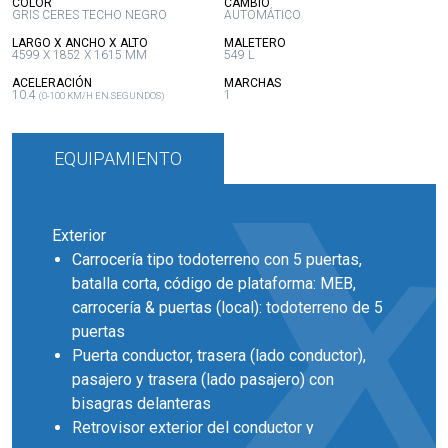
:
:
COLOR
CAMBIO
GRIS CERES TECHO NEGRO
AUTOMÁTICO
:
:
LARGO X ANCHO X ALTO
MALETERO
4599 X 1852 X 1615 MM
549 L
:
:
ACELERACIÓN
MARCHAS
10.4
1
(0-100 KM/H EN SEGUNDOS)
EQUIPAMIENTO
Exterior
Carrocería tipo todoterreno con 5 puertas,
batalla corta, código de plataforma: MEB,
carrocería & puertas (local): todoterreno de 5
puertas
Puerta conductor, trasera (lado conductor),
pasajero y trasera (lado pasajero) con
bisagras delanteras
Retrovisor exterior del conductor y