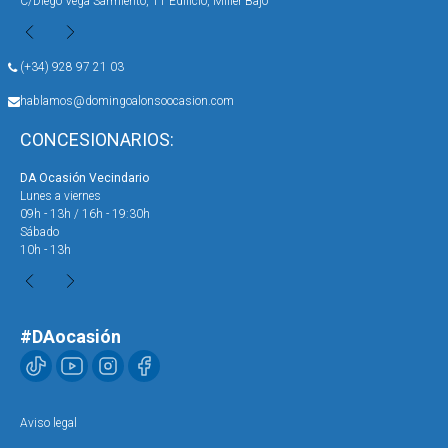
C/Diego Vega Sarmiento, 11 Edificio, Miller Bajo
Ave
(+34) 928 97 21 03
hablamos@domingoalonsoocasion.com
CONCESIONARIOS:
DA Ocasión Vecindario
DA 
Lunes a viernes
Lun
09h - 13h / 16h - 19:30h
09h
Sábado
Sáb
10h - 13h
10h
#DAocasión
Aviso legal