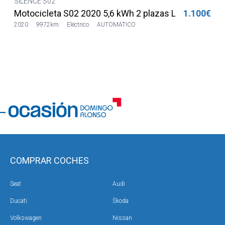
SILENCE S02
€
Motocicleta S02 2020 5,6 kWh 2 plazas Lilia LVSH
1.100€
2020
9972km
Eléctrico
AUTOMATICO
COMPRAR COCHES
Seat
Audi
Ducati
Škoda
Volkswagen
Nissan