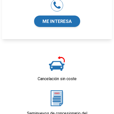
Seguridad
ABS
Airbag lateral de cortina delantero y trasero
ME INTERESA
Airbag frontal del conductor y acompañante
Airbags laterales delanteros
Reposacabezas en asientos delanteros, tres
reposacabezas en asientos traseros
Limpiaparabrisas delantero
Equipamiento orientativo basado en el
modelo. Para detalle, dirigirse a
concesionario.
Cancelación sin coste
Seminuevos de concesionario del