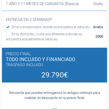
Cierre centralizado con NFC
1 AÑO Y 11 MESES DE GARANTÍA (Básica)
Gratis
Retrovisor interior/cámara con oscurecimiento
progresivo automático
ENTREGA EN 2 SEMANAS*
Confort
Limitador de velocidad
En el concesionario donde se encuentra el vehiculo
Gratis
Elevalunas eléctricos delanteros y traseros
En tu domicilio, o una isla diferente a donde se
200€
Dirección asistida
encuentra actualmente el vehículo
Sistema de ventilación
Aire acondicionado bizona de automático
PRECIO FINAL:
Equipo de audio
TODO INCLUIDO
Y FINANCIADO
Regulación de los faros con sensor de
TRASPASO INCLUIDO
oscuridad
Control de crucero con control de crucero
29.790€
adaptativo (ACC) y función stop/go
Sistema de distancia de aparcamiento
delanteros con sensor, sistema de distancia
Recuerda que puedes entregarnos tu antiguo vehículo para
de aparcamiento traseros con sensor y
realizar un descuento en tu precio final.
cámara
Tarjeta / llave inteligente