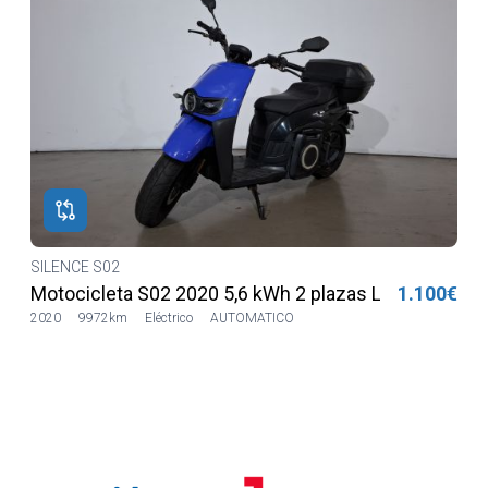
SILENCE S02
€
Motocicleta S02 2020 5,6 kWh 2 plazas Lilia LVSH
1.100€
2020
9972km
Eléctrico
AUTOMATICO