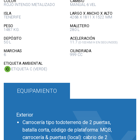
:
:
COLOR
CAMBIO
ROJO INTENSO METALIZADO
MANUAL 6 VEL
:
:
ISLA
LARGO X ANCHO X ALTO
TENERIFE
4268 X 1811 X 1522 MM
:
:
PESO
MALETERO
1487 KG.
280 L
:
:
DEPÓSITO
ACELERACIÓN
50 L
11.7
(0-100 KM/H EN SEGUNDOS)
:
:
MARCHAS
CILINDRADA
6
999 CC
:
ETIQUETA AMBIENTAL
ETIQUETA C (VERDE)
EQUIPAMIENTO
Exterior
Carrocería tipo todoterreno de 2 puertas,
batalla corta, código de plataforma: MQB,
carrocería & puertas (local): cabrio de 2