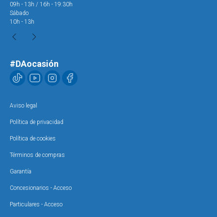
09h - 13h / 16h - 19:30h
09h
Sábado
Sáb
10h - 13h
10h
#DAocasión
Aviso legal
Política de privacidad
Política de cookies
Términos de compras
Garantía
Concesionarios - Acceso
Particulares - Acceso