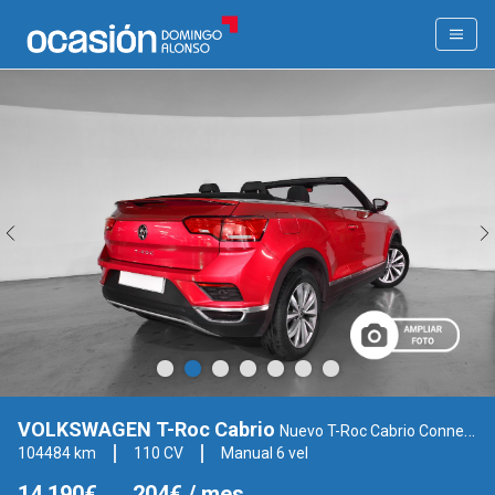
VOLKSWAGEN T-Roc Cabrio
Nuevo T-Roc Cabrio Connect 1.0 TSI 81 kW (110CV) 6G (AC73CX22)
104484 km
110 CV
Manual 6 vel
14.190€
204€
/ mes