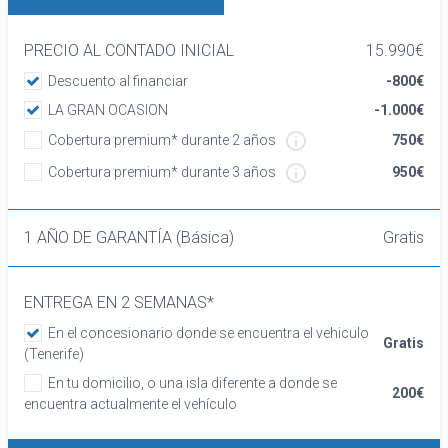
acompañante individual y ajuste manual en
altura
PRECIO AL CONTADO INICIAL
15.990€
Asientos traseros de dos plazas de tipo
Descuento al financiar
-800€
banco de orientación delantera con respaldo
LA GRAN OCASION
-1.000€
abatible asimétrico
Cobertura premium* durante 2 años
750€
Volante revestido de cuero
Cierre centralizado con mando a distancia
Cobertura premium* durante 3 años
950€
Retrovisor interior
Confort
1 AÑO DE GARANTÍA (Básica)
Gratis
Elevalunas eléctricos delanteros y traseros
con dos de ellos de un solo toque
Dirección asistida eléctrica con
ENTREGA EN 2 SEMANAS*
endurecimiento progresivo s/velocidad
En el concesionario donde se encuentra el vehiculo
Sistema de ventilación
Gratis
(Tenerife)
Aire acondicionado
Equipo de audio con radio FM 0 y radio
En tu domicilio, o una isla diferente a donde se
200€
encuentra actualmente el vehículo
reproduce MP3
Regulación de los faros con sensor de luz