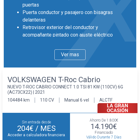
puertas
Puerta conductor y pasajero con bisagras
delanteras
Retrovisor exterior del conductor y
acompañante pintado con ajuste eléctrico
desempañable con intermitente integrado
Llantas delanteras y traseras en aleación
Ver mas
ligera de 17 pulgadas de diámetro y 7,0
pulgadas de ancho 43,2 y 17,8
Faros con lente de superficie compleja,
VOLKSWAGEN T-Roc Cabrio
bombilla halógena y luz larga con bombilla
NUEVO T-ROC CABRIO CONNECT 1.0 TSI 81 KW (110CV) 6G
halógena
(AC73CX22) | 2021
Pintura solida
104484 km
110 CV
Manual 6 vel
ALCTF
Interior
Cuatro plazas ( 2+2 )
Asientos de tela (material principal) y de tela
Ahorro De
1.800€
Sin entrada desde
(material secundario)
14.190€
204€
/ MES
Apoyabrazos central delantero
Financiado
Acceder a calculadora financiera
Válido Durante 7 Días
Asiento delantero del conductor y