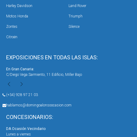
Harley Davidson
Land Rover
Motos Honda
Triumph
Zontes
Silence
Citroën
EXPOSICIONES EN TODAS LAS ISLAS:
En Gran Canaria:
En 
C/Diego Vega Sarmiento, 11 Edificio, Miller Bajo
Ave
(+34) 928 97 21 03
hablamos@domingoalonsoocasion.com
CONCESIONARIOS:
DA Ocasión Vecindario
DA 
Lunes a viernes
Lun