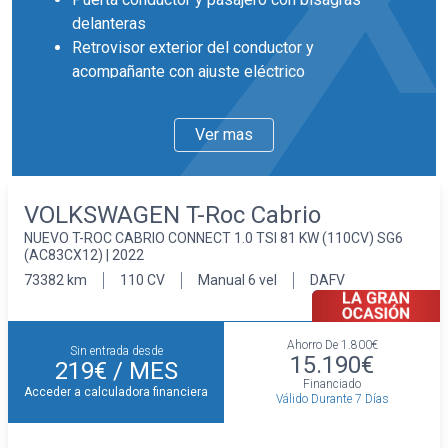
delanteras
Retrovisor exterior del conductor y
acompañante con ajuste eléctrico
desempañable
Retrovisores plegables
Ver mas
Llantas delanteras y traseras en aluminio de
17 pulgadas de diámetro y 7,0 pulgadas de
ancho 43,2 y 17,8
VOLKSWAGEN T-Roc Cabrio
Faros con lente elipsoidal, bombilla LED y luz
NUEVO T-ROC CABRIO CONNECT 1.0 TSI 81 KW (110CV) SG6
larga con bombilla LED
(AC83CX12) | 2022
Pintura solida
73382 km
110 CV
Manual 6 vel
DAFV
Interior
Cuatro plazas ( 2+2 )
Asientos de tela (material principal)
Ahorro De
1.800€
Sin entrada desde
Asiento delantero del conductor y
15.190€
219€
/ MES
acompañante individual y ajuste manual en
Financiado
Acceder a calculadora financiera
Válido Durante 7 Días
altura
Asientos traseros de dos plazas de tipo