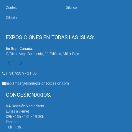
Zontes
Silence
Citroën
EXPOSICIONES EN TODAS LAS ISLAS:
En Gran Canaria:
En 
C/Diego Vega Sarmiento, 11 Edificio, Miller Bajo
Ave
(+34) 928 97 21 03
hablamos@domingoalonsoocasion.com
CONCESIONARIOS:
DA Ocasión Vecindario
DA 
Lunes a viernes
Lun
09h - 13h / 16h - 19:30h
09h
Sábado
Sáb
10h - 13h
10h