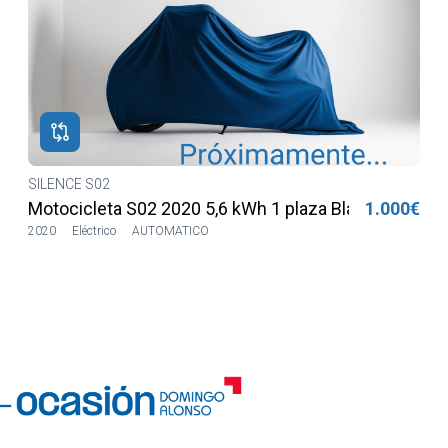
SILENCE S02
€
Motocicleta S02 2020 5,6 kWh 2 plazas Lilia LVSH
1.100€
2020
9972km
Eléctrico
AUTOMATICO