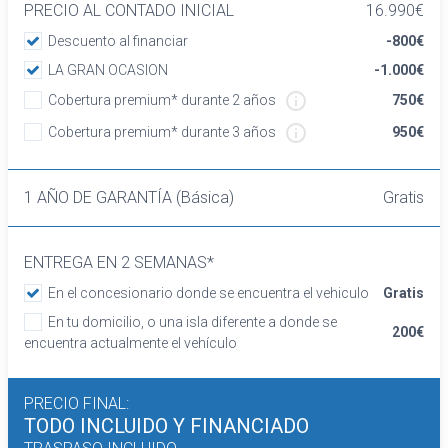
banco de orientación delantera con respaldo
PRECIO AL CONTADO INICIAL
16.990€
abatible simétrico
Descuento al financiar
-800€
Volante de aluminio y cuero
LA GRAN OCASION
-1.000€
Cierre centralizado con mando a distancia
Cobertura premium* durante 2 años
750€
Retrovisor interior con oscurecimiento
progresivo automático
Cobertura premium* durante 3 años
950€
Confort
Limitador de velocidad
1 AÑO DE GARANTÍA (Básica)
Gratis
Elevalunas eléctricos delanteros y traseros
Dirección asistida
Sistema de ventilación
ENTREGA EN 2 SEMANAS*
Aire acondicionado
En el concesionario donde se encuentra el vehiculo
Gratis
Equipo de audio
Regulación de los faros con sensor de
En tu domicilio, o una isla diferente a donde se
200€
oscuridad
encuentra actualmente el vehículo
Control de crucero con control de crucero
adaptativo
PRECIO FINAL:
Sensores de aparcamiento delanteros,
TODO INCLUIDO
Y FINANCIADO
traseros y en los lados con sensor