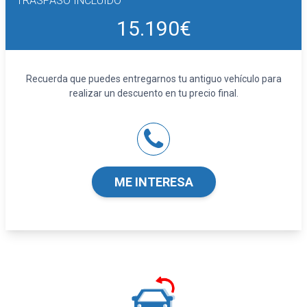
TRASPASO INCLUIDO
Seguridad
15.190€
ABS
Airbag frontal del conductor y acompañante
Airbags laterales delanteros
Reposacabezas en asientos delanteros, dos
Recuerda que puedes entregarnos tu antiguo vehículo para
reposacabezas en asientos traseros
realizar un descuento en tu precio final.
Limpiaparabrisas delantero con sensor de
lluvia
Extras
Airbag al lado del conductor y del
acompañante, sin airbag de rodilla, con
ME INTERESA
desactivación para lado del acompañante
Asistente de mantenimiento de carril
Control de presión de los neumáticos
Regulador automático de distancia (sin
función follow to stop) y limitador de
velocidad
App-Connect con cable e inalámbrico
Llamada de emergencia privada