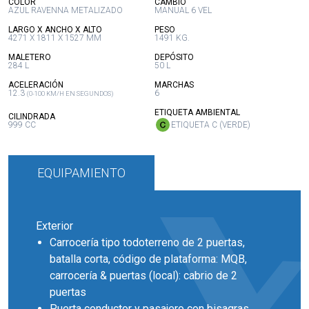
:
:
COLOR
CAMBIO
AZUL RAVENNA METALIZADO
MANUAL 6 VEL
:
:
LARGO X ANCHO X ALTO
PESO
4271 X 1811 X 1527 MM
1491 KG.
:
:
MALETERO
DEPÓSITO
284 L
50 L
:
:
ACELERACIÓN
MARCHAS
12.3
6
(0-100 KM/H EN SEGUNDOS)
:
ETIQUETA AMBIENTAL
:
CILINDRADA
999 CC
ETIQUETA C (VERDE)
EQUIPAMIENTO
Exterior
Carrocería tipo todoterreno de 2 puertas,
batalla corta, código de plataforma: MQB,
carrocería & puertas (local): cabrio de 2
puertas
Puerta conductor y pasajero con bisagras