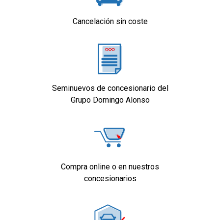
Con cámara multifuncional
Cancelación sin coste
Radio "Ready 2 Discover" con "Streaming &
Internet"
Llantas de aleación ligera 7J x 17" pulgadas
Medidas de protección para peatones
ampliadas y anticipatorias
Seminuevos de concesionario del
Equipamiento orientativo basado en el
Grupo Domingo Alonso
modelo. Para detalle, dirigirse a
concesionario.
Compra online o en nuestros
concesionarios