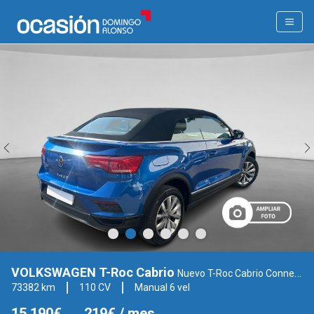
VOLKSWAGEN T-Roc Cabrio
Nuevo T-Roc Cabrio Connect 1.0 TSI 81 kW (110CV) SG6 (AC83CX12)
73382 km
110 CV
Manual 6 vel
15.190€
219€
/ mes