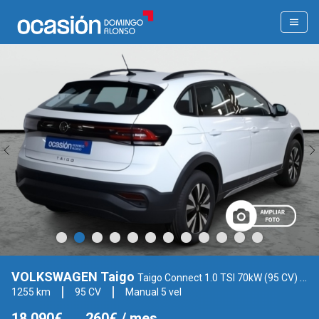
VOLKSWAGEN Taigo
Taigo Connect 1.0 TSI 70kW (95 CV) SG5
1255 km
95 CV
Manual 5 vel
18.090€
260€
/ mes