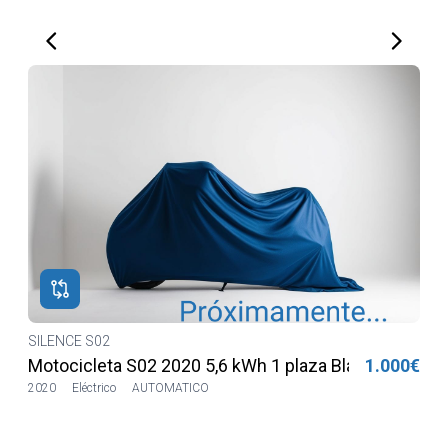
SILENCE S02
€
Motocicleta S02 2020 5,6 kWh 2 plazas Lilia LVSH
1.100€
2020
9972km
Eléctrico
AUTOMATICO