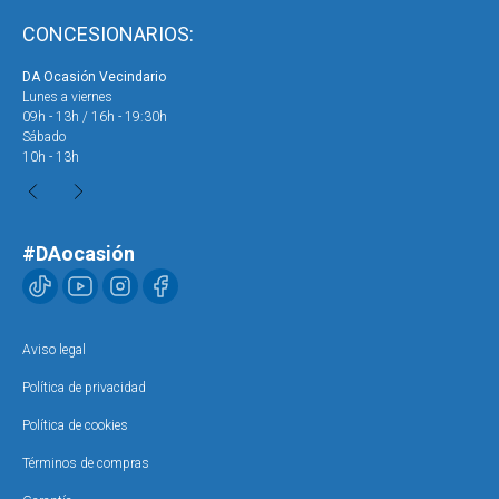
CONCESIONARIOS:
DA Ocasión Vecindario
DA 
Lunes a viernes
Lun
09h - 13h / 16h - 19:30h
09h
Sábado
Sáb
10h - 13h
10h
#DAocasión
Aviso legal
Política de privacidad
Política de cookies
Términos de compras