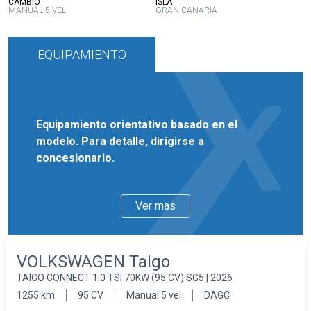
:
:
CAMBIO
ISLA
MANUAL 5 VEL
GRAN CANARIA
EQUIPAMIENTO
Equipamiento orientativo basado en el
modelo. Para detalle, dirigirse a
concesionario.
Ver mas
VOLKSWAGEN Taigo
TAIGO CONNECT 1.0 TSI 70KW (95 CV) SG5 | 2026
1255 km
95 CV
Manual 5 vel
DAGC