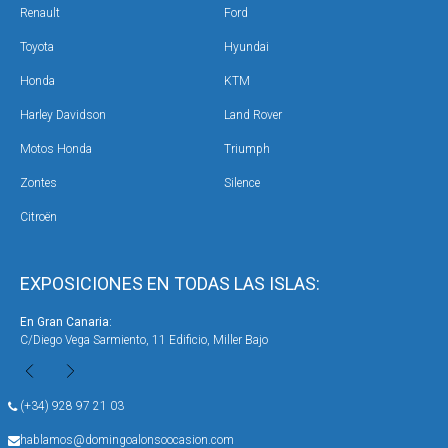
Renault
Ford
Toyota
Hyundai
Honda
KTM
Harley Davidson
Land Rover
Motos Honda
Triumph
Zontes
Silence
Citroën
EXPOSICIONES EN TODAS LAS ISLAS:
En Gran Canaria:
En 
C/Diego Vega Sarmiento, 11 Edificio, Miller Bajo
Ave
(+34) 928 97 21 03
hablamos@domingoalonsoocasion.com