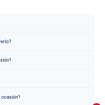
verlo?
asión?
u ocasión?