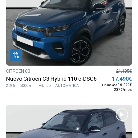
CITROËN C3
21.185€
Nuevo Citroën C3 Hybrid 110 e-DSC6 MAX
17.490€
16.490€
Financiado
2026
5000km
Híbrido
AUTOMATICA
237€/mes