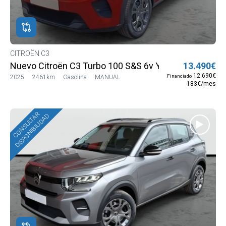
ROS
ADOS
M
CITROËN C3
Nuevo Citroën C3 Turbo 100 S&S 6v YOU
13.490€
io:
12.690€
Financiado
2025
2461km
Gasolina
MANUAL
183€/mes
00€
ina
CONSULTAR
DISPONIBILIDAD
liar
pé
lumen
V
rio