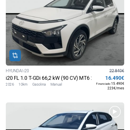
HYUNDAI i20
22.840€
i20 FL 1.0 T-GDi 66,2 kW (90 CV) MT6 2WD Smart MY2
16.490€
15.490€
Financiado
2026
10km
Gasolina
Manual
223€/mes