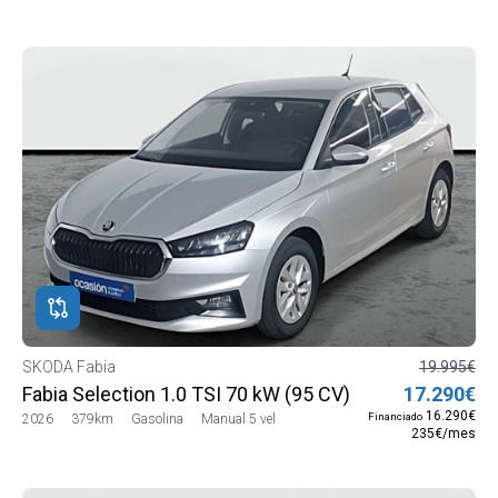
SKODA Fabia
19.995€
Fabia Selection 1.0 TSI 70 kW (95 CV) Manual 5 vel.
17.290€
16.290€
Financiado
2026
379km
Gasolina
Manual 5 vel
235€/mes