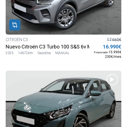
CITROËN C3
17.660€
Nuevo Citroën C3 Turbo 100 S&S 6v MAX
16.990€
15.990€
Financiado
2025
14672km
Gasolina
MANUAL
230€/mes