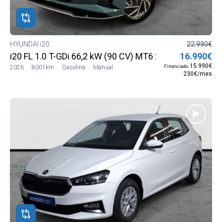
HYUNDAI i20
22.990€
i20 FL 1.0 T-GDi 66,2 kW (90 CV) MT6 2WD Smart MY2
16.990€
15.990€
Financiado
2026
8001km
Gasolina
Manual
230€/mes