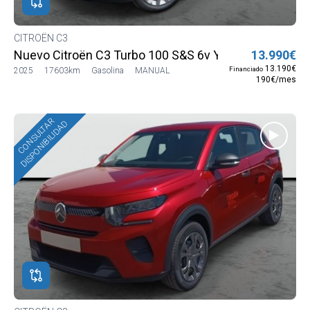
acto
CITROËN C3
neta
Nuevo Citroën C3 Turbo 100 S&S 6v YOU
13.990€
13.190€
Financiado
2025
17603km
Gasolina
MANUAL
190€/mes
CONSULTAR
DISPONIBILIDAD