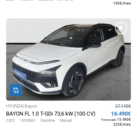
190€/mes
HYUNDAI Bayon
27.140€
BAYON FL 1.0 T-GDi 73,6 kW (100 CV) Híbrido 48V MT6
16.490€
15.490€
Financiado
2025
16000km
Gasolina
Manual
223€/mes