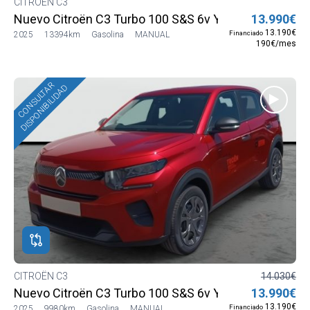
CITROËN C3
Nuevo Citroën C3 Turbo 100 S&S 6v YOU
13.990€
13.190€
Financiado
2025
13394km
Gasolina
MANUAL
190€/mes
CONSULTAR
DISPONIBILIDAD
CITROËN C3
14.030€
Nuevo Citroën C3 Turbo 100 S&S 6v YOU
13.990€
13.190€
Financiado
2025
9980km
Gasolina
MANUAL