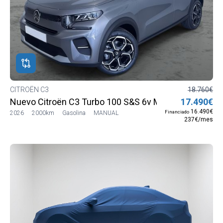
CITROËN C3
18.760€
Nuevo Citroën C3 Turbo 100 S&S 6v MAX
17.490€
16.490€
Financiado
2026
2000km
Gasolina
MANUAL
237€/mes