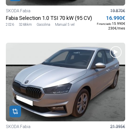
SKODA Fabia
19.870€
Fabia Selection 1.0 TSI 70 kW (95 CV) Manual 5 vel.
16.990€
15.990€
Financiado
2026
3268km
Gasolina
Manual 5 vel
230€/mes
SKODA Fabia
21.395€