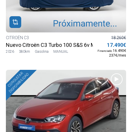
CITROËN C3
18.260€
Nuevo Citroën C3 Turbo 100 S&S 6v MAX
17.490€
16.490€
Financiado
2026
380km
Gasolina
MANUAL
237€/mes
CONSULTAR
DISPONIBILIDAD