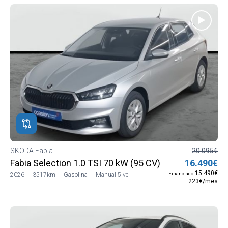
SKODA Fabia
20.095€
Fabia Selection 1.0 TSI 70 kW (95 CV) Manual 5 vel.
16.490€
15.490€
Financiado
2026
3517km
Gasolina
Manual 5 vel
223€/mes