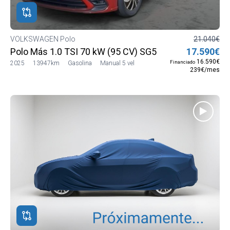
VOLKSWAGEN Polo
21.040€
Polo Más 1.0 TSI 70 kW (95 CV) SG5
17.590€
16.590€
Financiado
2025
13947km
Gasolina
Manual 5 vel
239€/mes