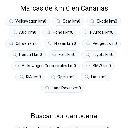
Marcas de km 0 en Canarias
Volkswagen km0
Seat km0
Skoda km0
Audi km0
Honda km0
Hyundai km0
Citroën km0
Nissan km 0
Peugeot km0
Renault km0
Ford km0
Toyota km0
Volkswagen Comerciales km0
BMW km0
KIA km0
Opel km0
Fiat km0
Land Rover km0
Buscar por carrocería