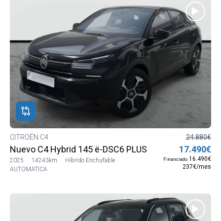
CITROËN C4
24.880€
Nuevo C4 Hybrid 145 ë-DSC6 PLUS
17.490€
16.490€
Financiado
2025
14243km
Híbrido Enchufable
237€/mes
AUTOMATICA