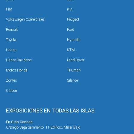
Fiat
KIA
Volkswagen Comerciales
Peugeot
Renault
Ford
Toyota
Hyundai
Honda
KTM
Harley Davidson
Land Rover
Motos Honda
Triumph
Zontes
Silence
Citroën
EXPOSICIONES EN TODAS LAS ISLAS:
En Gran Canaria:
En 
C/Diego Vega Sarmiento, 11 Edificio, Miller Bajo
Ave