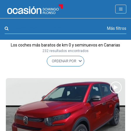
FILTROS
LA GRAN OCASION
Marca, combustible, cambio
Más filtros
Eco Days⚡
Los coches más baratos de km 0 y seminuevos en Canarias
APPROVED
232 resultados encontrados
Ocasión
KM 0
Marca
(0)
Modelo
(0)
Combustible y cambio
(0)
Precio y cuota
(1)
Carrocería, año y Kms.
(8)