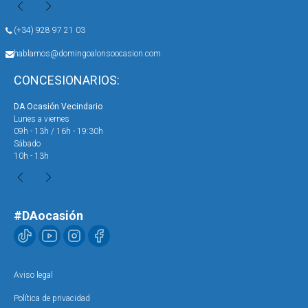
(+34) 928 97 21 03
hablamos@domingoalonsoocasion.com
CONCESIONARIOS:
DA Ocasión Vecindario
DA 
Lunes a viernes
Lun
09h - 13h / 16h - 19:30h
09h
Sábado
Sáb
10h - 13h
10h
#DAocasión
Aviso legal
Política de privacidad