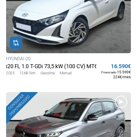
HYUNDAI i20
i20 FL 1.0 T-GDi 73,5 kW (100 CV) MT6 2WD Smart MY
16.590€
15.590€
Financiado
2025
12681km
Gasolina
Manual
224€/mes
CONSULTAR
DISPONIBILIDAD