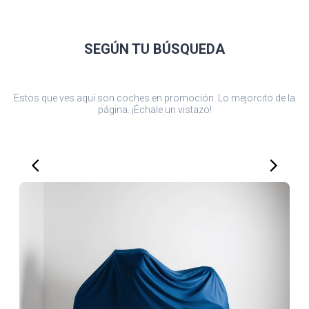
SEGÚN TU
BÚSQUEDA
Estos que ves aquí son coches en promoción. Lo mejorcito de la
página. ¡Échale un vistazo!