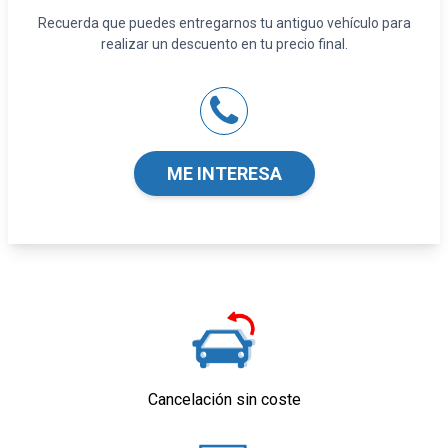
Cinturón de seguridad delantero en asiento
Recuerda que puedes entregarnos tu antiguo vehículo para
conductor, acompañante y ajustable en altura
realizar un descuento en tu precio final.
con pretensores
Limpiaparabrisas delantero
Rueda de repuesto con llanta en acero de
tamaño normal
Control de estabilidad
ME INTERESA
Sistema de servofreno de emergencia
Indicador de baja presion de los neumáticos
Equipamiento orientativo basado en el
modelo. Para detalle, dirigirse a
concesionario.
Cancelación sin coste