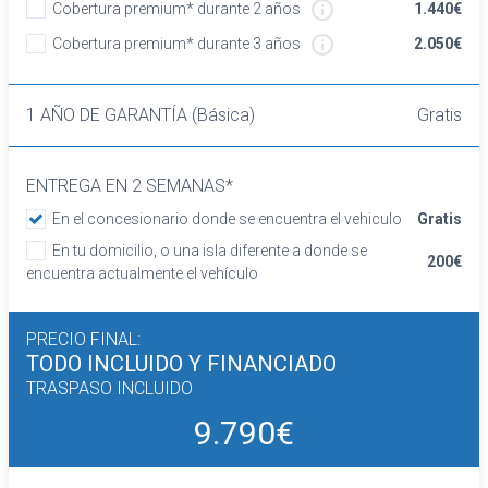
Cobertura premium* durante 2 años
1.440€
Dirección asistida
Sistema de ventilación
Cobertura premium* durante 3 años
2.050€
Aire acondicionado
Equipo de audio con radio AM/FM
1 AÑO DE GARANTÍA (Básica)
Gratis
Regulación de los faros con sensor de luz
ambiental
Control de crucero
ENTREGA EN 2 SEMANAS*
Ordenador de viaje
En el concesionario donde se encuentra el vehiculo
Gratis
Seguridad
Frenos de disco
En tu domicilio, o una isla diferente a donde se
200€
ABS
encuentra actualmente el vehículo
Control electrónico de tracción
Suspensión delantera tipo McPherson o
PRECIO FINAL:
similar y mediante muelle helicoidal con
TODO INCLUIDO
Y FINANCIADO
ruedas independientes, suspensión trasera
TRASPASO INCLUIDO
de eje de torsión y mediante muelle helicoidal
9.790€
con ruedas semi-independientes
Airbag frontal del conductor
Reposacabezas en asientos delanteros