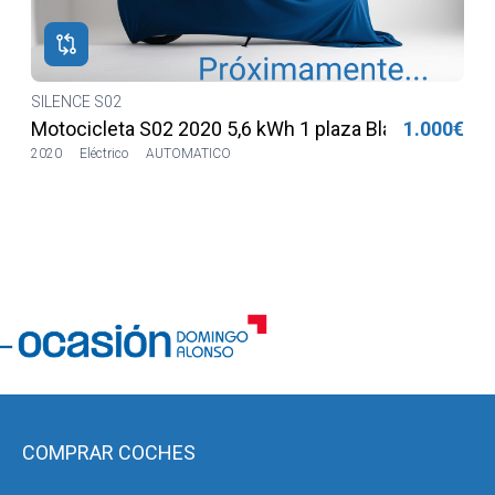
SILENCE S02
2 2020 5,6 kWh 1 plaza Blanca
1.000€
Motocicleta S02 20
UTOMATICO
2020
9972km
Eléctric
COMPRAR COCHES