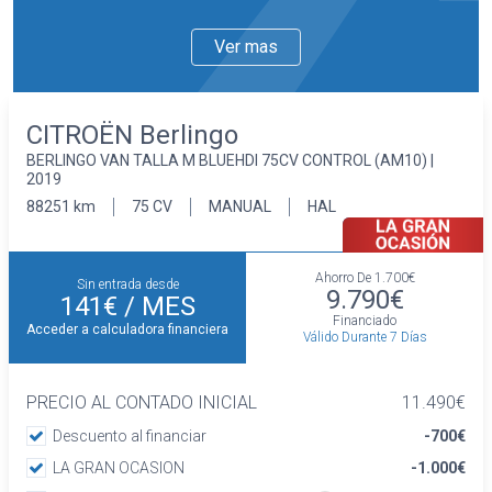
acompañante con ajuste eléctrico
desempañable
Ver mas
Llantas delanteras y traseras en acero de 15
pulgadas de diámetro y 6,5 pulgadas de ancho
Faros con lente de superficie compleja,
CITROËN Berlingo
bombilla halógena y luz larga con bombilla
BERLINGO VAN TALLA M BLUEHDI 75CV CONTROL (AM10) |
halógena
2019
Pintura solida
88251 km
75 CV
MANUAL
HAL
Interior
Dos plazas ( 2+0 )
Asientos de tela (material principal) y de tela
Ahorro De
1.700€
Sin entrada desde
(material secundario)
9.790€
141€
/ MES
Asiento delantero del conductor y
Financiado
Acceder a calculadora financiera
Válido Durante 7 Días
acompañante individual
Volante en material plástico
Cierre centralizado con mando a distancia
PRECIO AL CONTADO INICIAL
11.490€
Confort
Descuento al financiar
-700€
Limitador de velocidad
LA GRAN OCASION
-1.000€
Elevalunas eléctricos delanteros