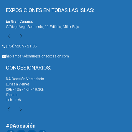
EXPOSICIONES EN TODAS LAS ISLAS:
En Gran Canaria:
En 
C/Diego Vega Sarmiento, 11 Edificio, Miller Bajo
Ave
(+34) 928 97 21 03
hablamos@domingoalonsoocasion.com
CONCESIONARIOS:
DA Ocasión Vecindario
DA 
Lunes a viernes
Lun
09h - 13h / 16h - 19:30h
09h
Sábado
Sáb
10h - 13h
10h
#DAocasión