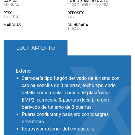
:
:
CAMBIO
LARGO X ANCHO X ALTO
MANUAL
4403 X 1848 X 1796 MM
:
:
PESO
DEPÓSITO
1547 KG.
53 L
:
:
MARCHAS
CILINDRADA
5
1560 CC
EQUIPAMIENTO
Exterior
Carrocería tipo furgón derivado de turismo con
cabina sencilla de 3 puertas, techo tipo serie,
batalla corta regular, código de plataforma:
EMP2, carrocería & puertas (local): furgón
derivado de turismo de 3 puertas
Puerta conductor y pasajero con bisagras
delanteras
Retrovisor exterior del conductor y