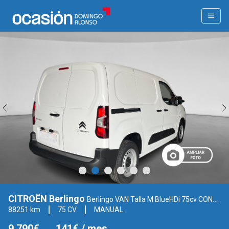
CITROËN Berlingo
Berlingo VAN Talla M BlueHDi 75cv CONTROL (AM10)
88251 km
75 CV
MANUAL
9.790€
141€
/ mes