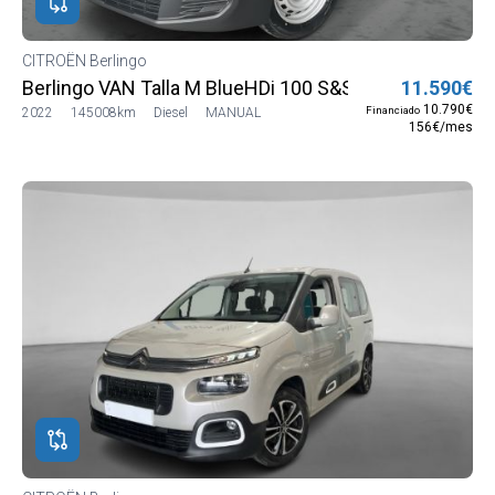
CITROËN Berlingo
Berlingo VAN Talla M BlueHDi 100 S&S Control
11.590€
10.790€
Financiado
2022
145008km
Diesel
MANUAL
156€/mes