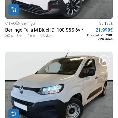
CITROËN Berlingo
30.135€
Berlingo Talla M BlueHDi 100 S&S 6v MAX
21.990€
20.790€
Financiado
2026
5km
Diesel
MANUAL
299€/mes