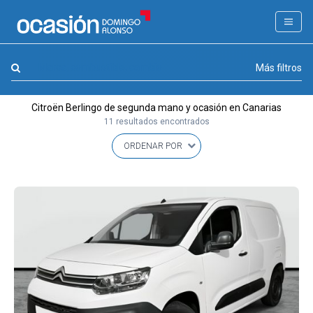
FILTROS
LA GRAN OCASION
Marca, combustible, cambio
Más filtros
Eco Days⚡
Citroën Berlingo de segunda mano y ocasión en Canarias
APPROVED
11 resultados encontrados
Ocasión
KM 0
Marca
(1)
Modelo
(1)
Combustible y cambio
(0)
Precio y cuota
(0)
Carrocería, año y Kms.
(0)