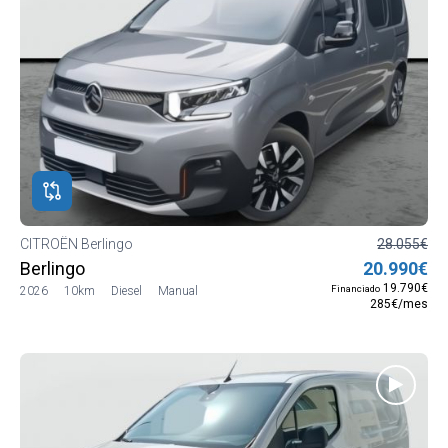
CITROËN Berlingo
28.055€
Berlingo
20.990€
19.790€
Financiado
2026
10km
Diesel
Manual
285€/mes