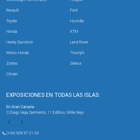
Renault
Ford
Toyota
Hyundai
Honda
KTM
Harley Davidson
Land Rover
Motos Honda
Triumph
Zontes
Silence
Citroën
EXPOSICIONES EN TODAS LAS ISLAS:
En Gran Canaria:
En 
C/Diego Vega Sarmiento, 11 Edificio, Miller Bajo
Ave
(+34) 928 97 21 03