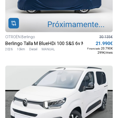
CITROËN Berlingo
30.135€
Berlingo Talla M BlueHDi 100 S&S 6v MAX
21.990€
20.790€
Financiado
2026
10km
Diesel
MANUAL
299€/mes