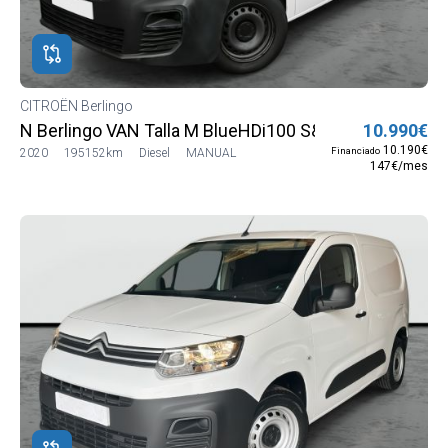
ROS
ADOS
ión
CITROËN Berlingo
OËN
N Berlingo VAN Talla M BlueHDi100 S&S CONTROL (CA
10.990€
OËN
10.190€
Financiado
2020
195152km
Diesel
MANUAL
147€/mes
ngo