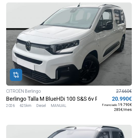
CITROËN Berlingo
27.660€
Berlingo Talla M BlueHDi 100 S&S 6v PLUS
20.990€
19.790€
Financiado
2026
625km
Diesel
MANUAL
285€/mes