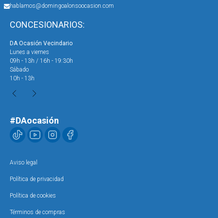
hablamos@domingoalonsoocasion.com
CONCESIONARIOS:
DA Ocasión Vecindario
DA 
Lunes a viernes
Lun
09h - 13h / 16h - 19:30h
09h
Sábado
Sáb
10h - 13h
10h
#DAocasión
Aviso legal
Política de privacidad
Política de cookies
Términos de compras