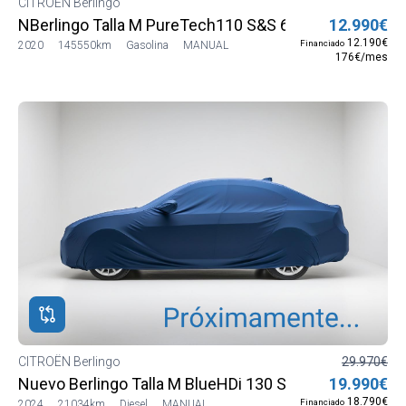
CITROËN Berlingo
NBerlingo Talla M PureTech110 S&S 6v Feel
12.990€
12.190€
Financiado
2020
145550km
Gasolina
MANUAL
176€/mes
CITROËN Berlingo
29.970€
Nuevo Berlingo Talla M BlueHDi 130 S&S 6v MAX M1
19.990€
18.790€
Financiado
2024
21034km
Diesel
MANUAL