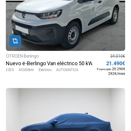
CITROËN Berlingo
34.010€
Nuevo ë-Berlingo Van eléctrico 50 kWh Talla M
21.490€
20.290€
Financiado
2025
45000km
Eléctrico
AUTOMATICA
292€/mes