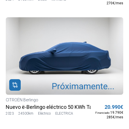
270€/mes
CITROËN Berlingo
Nuevo ë-Berlingo eléctrico 50 KWh Talla M Shine
20.990€
19.790€
Financiado
2023
24500km
Eléctrico
ELECTRICA
285€/mes