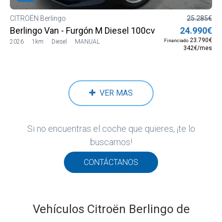
CITROËN Berlingo
25.285€
Berlingo Van - Furgón M Diesel 100cv Manual
24.990€
23.790€
Financiado
2026
1km
Diesel
MANUAL
342€/mes
VER MAS
Si no encuentras el coche que quieres, ¡te lo
buscamos!
CONTÁCTANOS
Vehículos Citroën Berlingo de