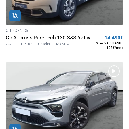
ROS
ADOS
ión
CITROËN C5
OËN
C5 Aircross PureTech 130 S&S 6v Live
14.490€
OËN
13.690€
Financiado
2021
31060km
Gasolina
MANUAL
197€/mes