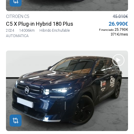
CITROËN C5
45.010€
C5 X Plug-in Hybrid 180 Plus
26.990€
25.790€
Financiado
2024
14006km
Híbrido Enchufable
371€/mes
AUTOMATICA