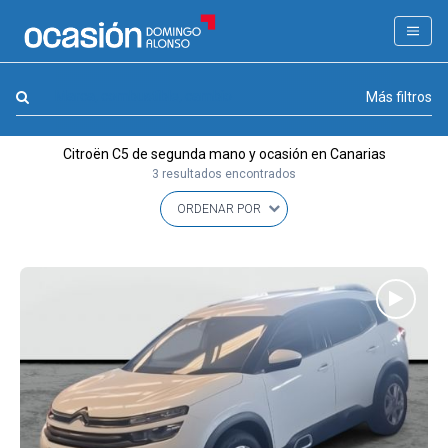
FILTROS
LA GRAN OCASION
Marca, combustible, cambio
Más filtros
Eco Days⚡
Citroën C5 de segunda mano y ocasión en Canarias
APPROVED
3 resultados encontrados
Ocasión
KM 0
Marca
(1)
Modelo
(1)
Combustible y cambio
(0)
Precio y cuota
(0)
Carrocería, año y Kms.
(0)