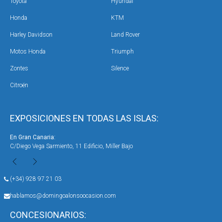
Toyota
Hyundai
Honda
KTM
Harley Davidson
Land Rover
Motos Honda
Triumph
Zontes
Silence
Citroën
EXPOSICIONES EN TODAS LAS ISLAS:
En Gran Canaria:
En 
C/Diego Vega Sarmiento, 11 Edificio, Miller Bajo
Ave
(+34) 928 97 21 03
hablamos@domingoalonsoocasion.com
CONCESIONARIOS: