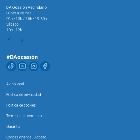
DA Ocasión Vecindario
DA 
Lunes a viernes
Lun
09h - 13h / 16h - 19:30h
09h
Sábado
Sáb
10h - 13h
10h
#DAocasión
Aviso legal
Política de privacidad
Política de cookies
Términos de compras
Garantía
Concesionarios - Acceso