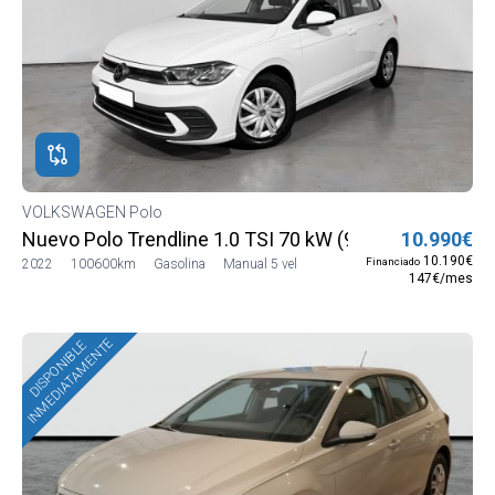
VOLKSWAGEN Polo
Nuevo Polo Trendline 1.0 TSI 70 kW (95 CV) SG5 (AE1
10.990€
10.190€
Financiado
2022
100600km
Gasolina
Manual 5 vel
147€/mes
INMEDIATAMENTE
DISPONIBLE