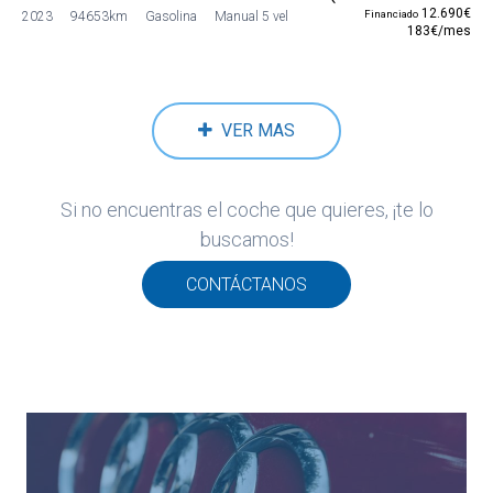
12.690€
Financiado
2023
94653km
Gasolina
Manual 5 vel
183€/mes
VER MAS
Si no encuentras el coche que quieres, ¡te lo
buscamos!
CONTÁCTANOS