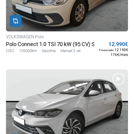
VOLKSWAGEN Polo
Polo Connect 1.0 TSI 70 kW (95 CV) SG5 (AE13LV12)
12.990€
12.190€
Financiado
2022
103000km
Gasolina
Manual 5 vel
176€/mes