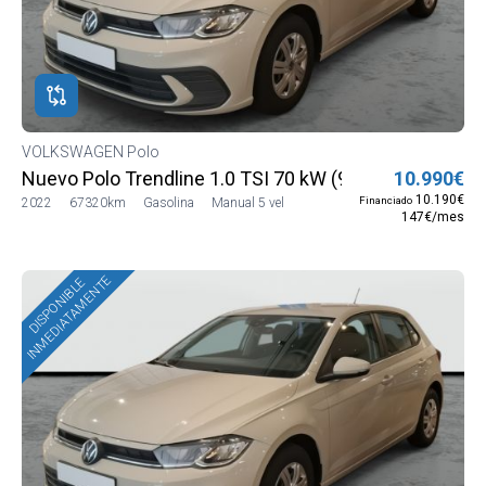
VOLKSWAGEN Polo
Nuevo Polo Trendline 1.0 TSI 70 kW (95 CV) SG5 (AE1
10.990€
10.190€
Financiado
2022
67320km
Gasolina
Manual 5 vel
147€/mes
INMEDIATAMENTE
DISPONIBLE