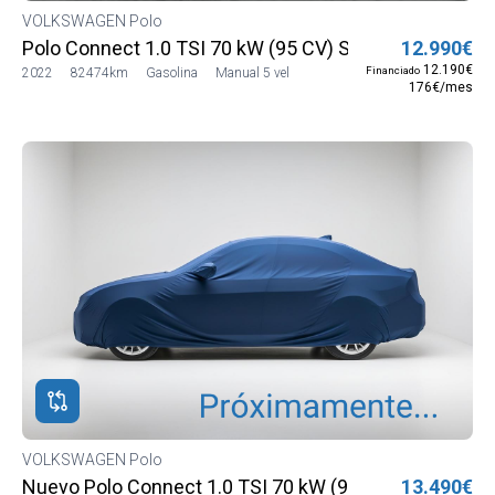
VOLKSWAGEN Polo
Polo Connect 1.0 TSI 70 kW (95 CV) SG5 (AE13LV12)
12.990€
12.190€
Financiado
2022
82474km
Gasolina
Manual 5 vel
176€/mes
VOLKSWAGEN Polo
Nuevo Polo Connect 1.0 TSI 70 kW (95 CV) SG5 (AE13
13.490€