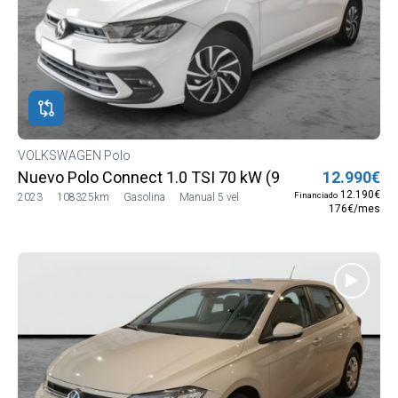
VOLKSWAGEN Polo
Nuevo Polo Connect 1.0 TSI 70 kW (95 CV) SG5 (AE13
12.990€
12.190€
Financiado
2023
108325km
Gasolina
Manual 5 vel
176€/mes