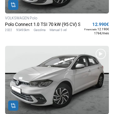
VOLKSWAGEN Polo
Polo Connect 1.0 TSI 70 kW (95 CV) SG5 (AE13LV12)
12.990€
12.190€
Financiado
2022
93493km
Gasolina
Manual 5 vel
176€/mes