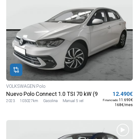
VOLKSWAGEN Polo
Nuevo Polo Connect 1.0 TSI 70 kW (95 CV) SG5 (AE13
12.490€
11.690€
Financiado
2023
103027km
Gasolina
Manual 5 vel
168€/mes