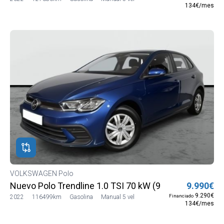
134€/mes
VOLKSWAGEN Polo
Nuevo Polo Trendline 1.0 TSI 70 kW (95 CV) SG5 (AE1
9.990€
9.290€
Financiado
2022
116499km
Gasolina
Manual 5 vel
134€/mes