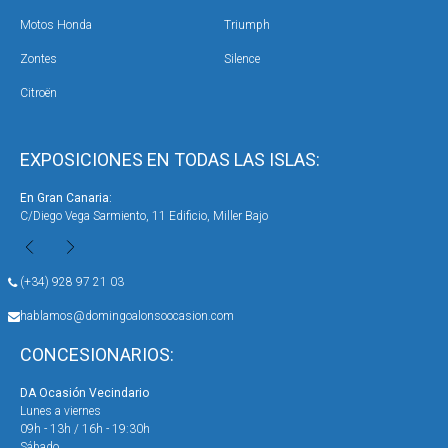
Motos Honda
Triumph
Zontes
Silence
Citroën
EXPOSICIONES EN TODAS LAS ISLAS:
En Gran Canaria:
En 
C/Diego Vega Sarmiento, 11 Edificio, Miller Bajo
Ave
(+34) 928 97 21 03
hablamos@domingoalonsoocasion.com
CONCESIONARIOS:
DA Ocasión Vecindario
DA 
Lunes a viernes
Lun
09h - 13h / 16h - 19:30h
09h
Sábado
Sáb