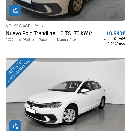
VOLKSWAGEN Polo
Nuevo Polo Trendline 1.0 TSI 70 kW (95 CV) SG5 (AE1
10.990€
10.190€
Financiado
2022
64986km
Gasolina
Manual 5 vel
147€/mes
INMEDIATAMENTE
DISPONIBLE