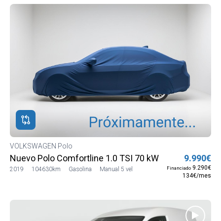
VOLKSWAGEN Polo
Nuevo Polo Comfortline 1.0 TSI 70 kW (95CV) BMT S
9.990€
9.290€
Financiado
2019
104630km
Gasolina
Manual 5 vel
134€/mes