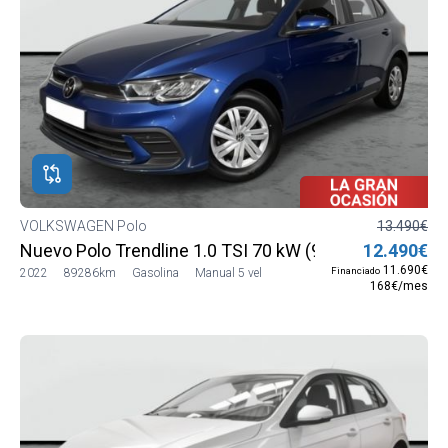
VOLKSWAGEN Polo
13.490€
Nuevo Polo Trendline 1.0 TSI 70 kW (95 CV) SG5 (AE1
12.490€
11.690€
Financiado
2022
89286km
Gasolina
Manual 5 vel
168€/mes