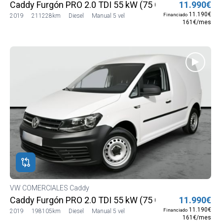
Caddy Furgón PRO 2.0 TDI 55 kW (75 CV)
11.990€
11.190€
Financiado
2019
211228km
Diesel
Manual 5 vel
161€/mes
VW COMERCIALES Caddy
Caddy Furgón PRO 2.0 TDI 55 kW (75 CV)
11.990€
11.190€
Financiado
2019
198105km
Diesel
Manual 5 vel
161€/mes