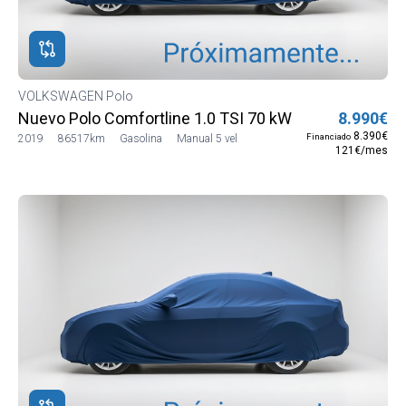
ROS
ADOS
WAGEN
VOLKSWAGEN Polo
Nuevo Polo Comfortline 1.0 TSI 70 kW (95CV) BMT S
8.990€
IALES
8.390€
Financiado
2019
86517km
Gasolina
Manual 5 vel
121€/mes