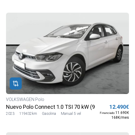
VOLKSWAGEN Polo
Nuevo Polo Connect 1.0 TSI 70 kW (95 CV) SG5 (AE13
12.490€
11.690€
Financiado
2023
119432km
Gasolina
Manual 5 vel
168€/mes