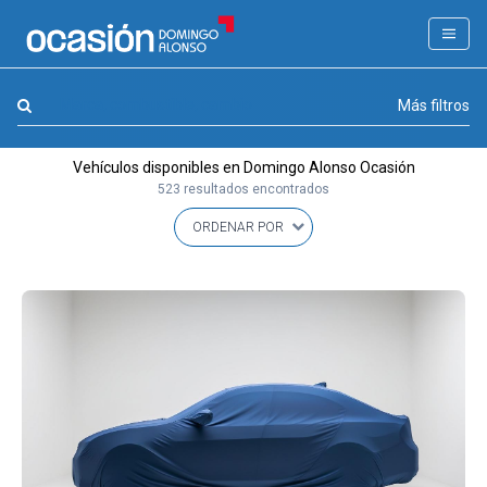
FILTROS
LA GRAN OCASION
Marca, combustible, cambio
Más filtros
Eco Days⚡
Vehículos disponibles en Domingo Alonso Ocasión
APPROVED
523 resultados encontrados
Ocasión
KM 0
Marca
(2)
Modelo
(0)
Combustible y cambio
(0)
Precio y cuota
(0)
Carrocería, año y Kms.
(0)