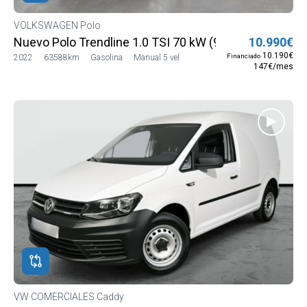
VOLKSWAGEN Polo
Nuevo Polo Trendline 1.0 TSI 70 kW (95 CV) SG5 (AE1
10.990€
10.190€
Financiado
2022
63588km
Gasolina
Manual 5 vel
147€/mes
VW COMERCIALES Caddy