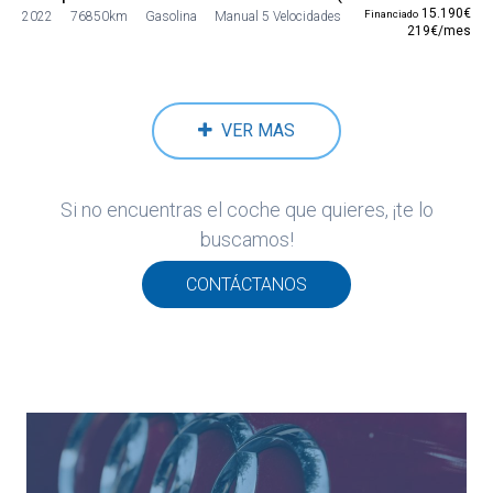
15.190€
Financiado
2022
76850km
Gasolina
Manual 5 Velocidades
219€/mes
VER MAS
Si no encuentras el coche que quieres, ¡te lo
buscamos!
CONTÁCTANOS