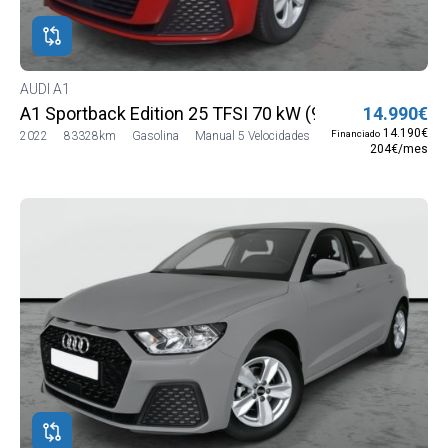
AUDI A1
A1 Sportback Edition 25 TFSI 70 kW (95 CV)
14.990€
14.190€
Financiado
2022
83328km
Gasolina
Manual 5 Velocidades
204€/mes