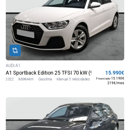
AUDI A1
A1 Sportback Edition 25 TFSI 70 kW (95 CV)
15.990€
15.190€
Financiado
2022
86984km
Gasolina
Manual 5 Velocidades
219€/mes