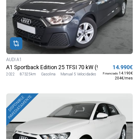
AUDI A1
A1 Sportback Edition 25 TFSI 70 kW (95 CV)
14.990€
14.190€
Financiado
2022
87325km
Gasolina
Manual 5 Velocidades
204€/mes
INMEDIATAMENTE
DISPONIBLE