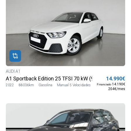
AUDI A1
A1 Sportback Edition 25 TFSI 70 kW (95 CV)
14.990€
14.190€
Financiado
2022
88036km
Gasolina
Manual 5 Velocidades
204€/mes