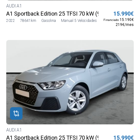
AUDI A1
A1 Sportback Edition 25 TFSI 70 kW (95 CV)
15.990€
15.190€
Financiado
2022
78641km
Gasolina
Manual 5 Velocidades
219€/mes
AUDI A1
A1 Sportback Edition 25 TFSI 70 kW (95 CV)
15.990€