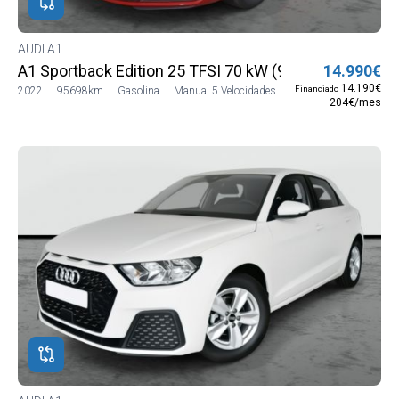
AUDI A1
A1 Sportback Edition 25 TFSI 70 kW (95 CV)
14.990€
14.190€
Financiado
2022
95698km
Gasolina
Manual 5 Velocidades
204€/mes