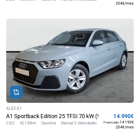
204€/mes
AUDI A1
A1 Sportback Edition 25 TFSI 70 kW (95 CV)
14.990€
14.190€
Financiado
2022
92139km
Gasolina
Manual 5 Velocidades
204€/mes