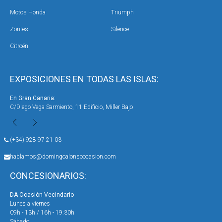
Motos Honda
Triumph
Zontes
Silence
Citroën
EXPOSICIONES EN TODAS LAS ISLAS:
En Gran Canaria:
En 
Avenida de Canarias, nº 50, Vecindario
Cal
(+34) 928 97 21 03
hablamos@domingoalonsoocasion.com
CONCESIONARIOS:
DA Ocasión Miller ( Exposición Hyundai Honda )
D
Lunes a viernes
L
09h - 20h
9
Sábado