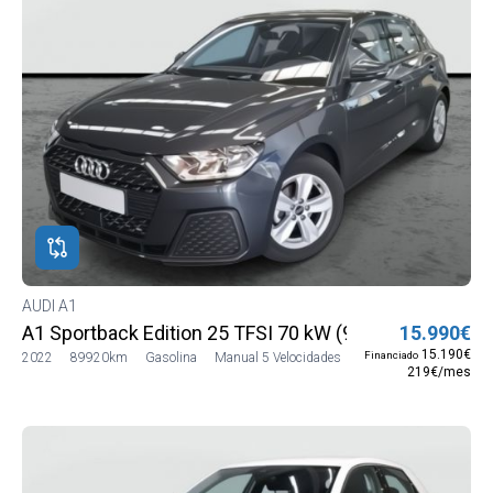
AUDI A1
A1 Sportback Edition 25 TFSI 70 kW (95 CV)
15.990€
15.190€
Financiado
2022
89920km
Gasolina
Manual 5 Velocidades
219€/mes