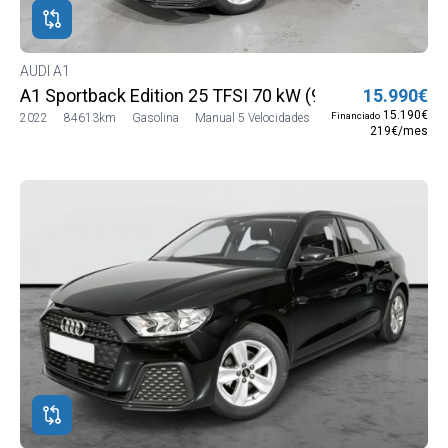
AUDI A1
A1 Sportback Edition 25 TFSI 70 kW (95 CV)
15.990€
15.190€
Financiado
2022
84613km
Gasolina
Manual 5 Velocidades
219€/mes