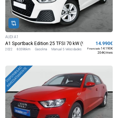
AUDI A1
A1 Sportback Edition 25 TFSI 70 kW (95 CV)
14.990€
14.190€
Financiado
2022
83598km
Gasolina
Manual 5 Velocidades
204€/mes
DISPONIBILAD
INMEDIATAMENTE