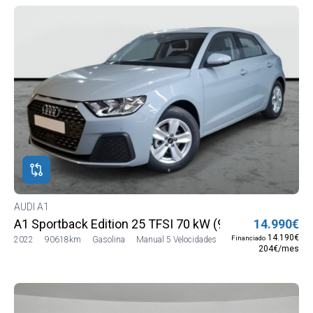
AUDI A1
A1 Sportback Edition 25 TFSI 70 kW (95 CV)
14.990€
14.190€
Financiado
2022
90618km
Gasolina
Manual 5 Velocidades
204€/mes