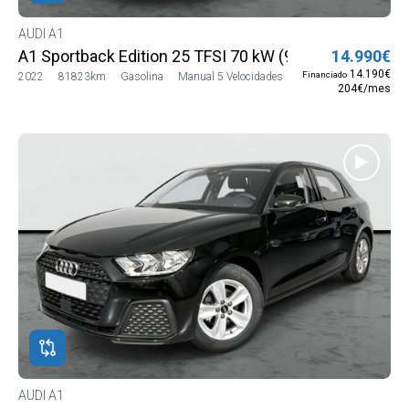
AUDI A1
A1 Sportback Edition 25 TFSI 70 kW (95 CV)
14.990€
14.190€
Financiado
2022
81823km
Gasolina
Manual 5 Velocidades
204€/mes
AUDI A1