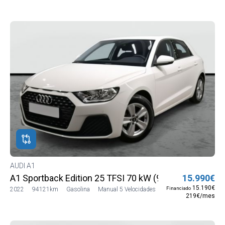
AUDI A1
A1 Sportback Edition 25 TFSI 70 kW (95 CV)
15.990€
15.190€
Financiado
2022
94121km
Gasolina
Manual 5 Velocidades
219€/mes