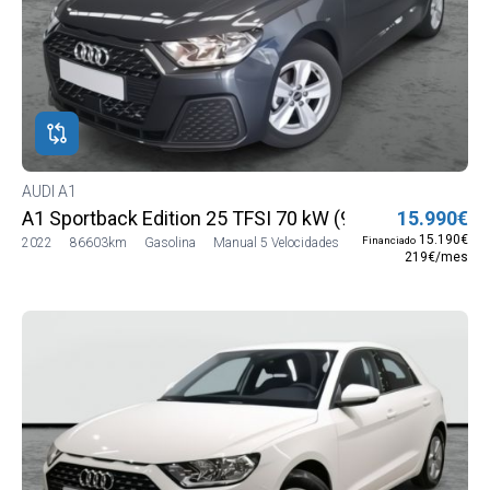
AUDI A1
A1 Sportback Edition 25 TFSI 70 kW (95 CV)
15.990€
15.190€
Financiado
2022
86603km
Gasolina
Manual 5 Velocidades
219€/mes