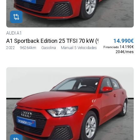
ROS
ADOS
DI
AUDI A1
A1 Sportback Edition 25 TFSI 70 kW (95 CV)
14.990€
14.190€
Financiado
2022
96264km
Gasolina
Manual 5 Velocidades
204€/mes