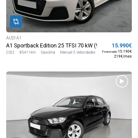
AUDI A1
A1 Sportback Edition 25 TFSI 70 kW (95 CV)
15.990€
15.190€
Financiado
2022
85411km
Gasolina
Manual 5 Velocidades
219€/mes