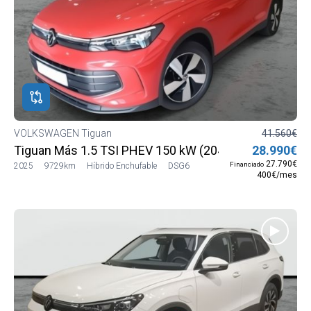
VOLKSWAGEN Tiguan
41.560€
Tiguan Más 1.5 TSI PHEV 150 kW (204 CV) DSG6
28.990€
27.790€
Financiado
2025
9729km
Híbrido Enchufable
DSG6
400€/mes