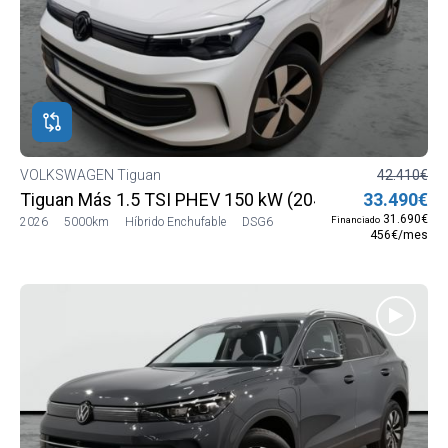
VOLKSWAGEN Tiguan
42.410€
Tiguan Más 1.5 TSI PHEV 150 kW (204 CV) DSG6
33.490€
31.690€
Financiado
2026
5000km
Híbrido Enchufable
DSG6
456€/mes