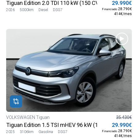
Tiguan Edition 2.0 TDI 110 kW (150 CV) DSG7
29.990€
28.790€
Financiado
2026
5000km
Diesel
DSG7
414€/mes
VOLKSWAGEN Tiguan
35.430€
Tiguan Edition 1.5 TSI mHEV 96 kW (130 CV) DSG7
29.990€
28.790€
Financiado
2025
3106km
Gasolina
DSG7
414€/mes