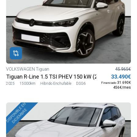
VOLKSWAGEN Tiguan
45.965€
Tiguan R-Line 1.5 TSI PHEV 150 kW (204 CV) DSG6
33.490€
31.690€
Financiado
2025
15000km
Híbrido Enchufable
DSG6
456€/mes
DISPONIBLE EN
DICIEMBRE