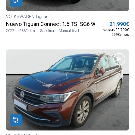
VOLKSWAGEN Tiguan
Nuevo Tiguan Connect 1.5 TSI SG6 96 kW (130 CV) (
21.990€
20.790€
Financiado
2022
63354km
Gasolina
Manual 6 vel
299€/mes