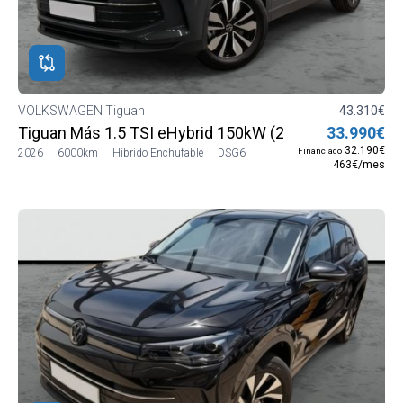
VOLKSWAGEN Tiguan
43.310€
Tiguan Más 1.5 TSI eHybrid 150kW (204 CV) DSG6
33.990€
32.190€
Financiado
2026
6000km
Híbrido Enchufable
DSG6
463€/mes