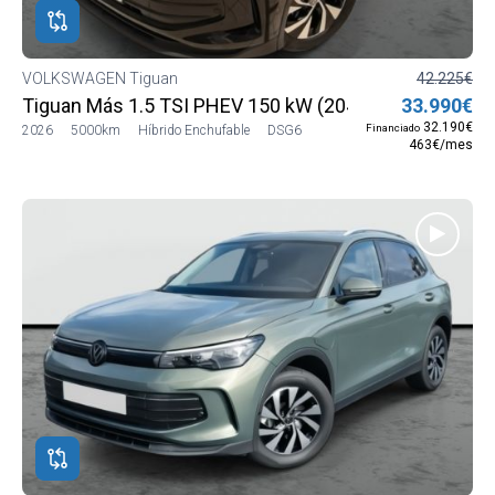
VOLKSWAGEN Tiguan
42.225€
Tiguan Más 1.5 TSI PHEV 150 kW (204 CV) DSG6
33.990€
32.190€
Financiado
2026
5000km
Híbrido Enchufable
DSG6
463€/mes