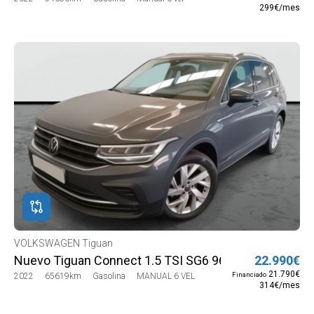
299€/mes
VOLKSWAGEN Tiguan
Nuevo Tiguan Connect 1.5 TSI SG6 96 kW (130 CV) (
22.990€
21.790€
Financiado
2022
65619km
Gasolina
MANUAL 6 VEL
314€/mes