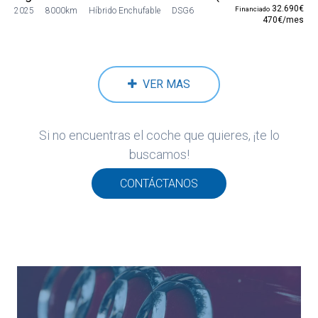
32.690€
Financiado
2025
8000km
Híbrido Enchufable
DSG6
470€/mes
VER MAS
Si no encuentras el coche que quieres, ¡te lo
buscamos!
CONTÁCTANOS