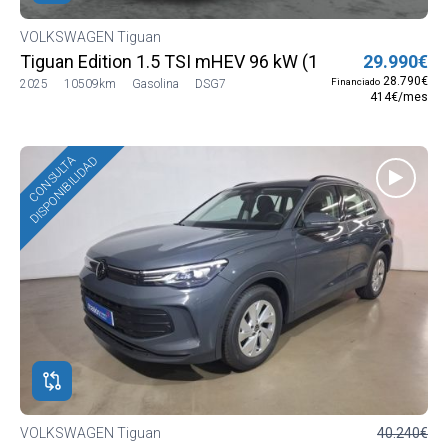
VOLKSWAGEN Tiguan
Tiguan Edition 1.5 TSI mHEV 96 kW (130 CV) DSG7
29.990€
28.790€
Financiado
2025
10509km
Gasolina
DSG7
414€/mes
CONSULTA
DISPONIBILIDAD
VOLKSWAGEN Tiguan
40.240€