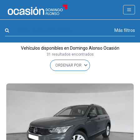
FILTROS
LA GRAN OCASION
Marca, combustible, cambio
Más filtros
Eco Days⚡
Vehículos disponibles en Domingo Alonso Ocasión
APPROVED
31 resultados encontrados
Ocasión
KM 0
Marca
(1)
Modelo
(1)
Combustible y cambio
(0)
Precio y cuota
(0)
Carrocería, año y Kms.
(0)