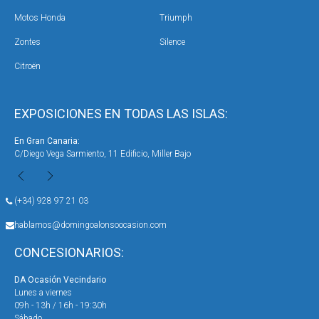
Motos Honda
Triumph
Zontes
Silence
Citroën
EXPOSICIONES EN TODAS LAS ISLAS:
En Gran Canaria:
En 
Avenida de Canarias, nº 50, Vecindario
Cal
(+34) 928 97 21 03
hablamos@domingoalonsoocasion.com
CONCESIONARIOS:
DA Ocasión Miller ( Exposición Hyundai Honda )
DA 
Lunes a viernes
Lun
09h - 20h
9h 
Sábado