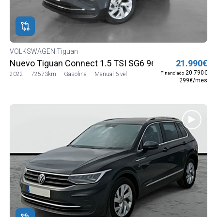
ROS
ADOS
WAGEN
VOLKSWAGEN Tiguan
WAGEN
Nuevo Tiguan Connect 1.5 TSI SG6 96 kW (130 CV) (
21.990€
20.790€
Financiado
2022
72573km
Gasolina
Manual 6 vel
299€/mes