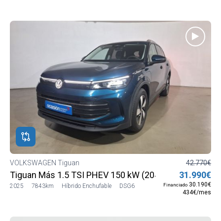
VOLKSWAGEN Tiguan
42.770€
Tiguan Más 1.5 TSI PHEV 150 kW (204 CV) DSG6
31.990€
30.190€
Financiado
2025
7843km
Híbrido Enchufable
DSG6
434€/mes