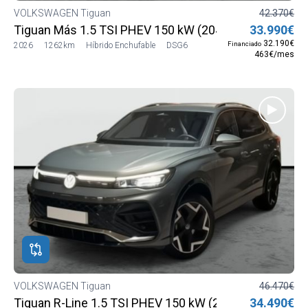
VOLKSWAGEN Tiguan
42.370€
Tiguan Más 1.5 TSI PHEV 150 kW (204 CV) DSG6
33.990€
32.190€
Financiado
2026
1262km
Híbrido Enchufable
DSG6
463€/mes
VOLKSWAGEN Tiguan
46.470€
Tiguan R-Line 1.5 TSI PHEV 150 kW (204 CV) DSG6
34.490€