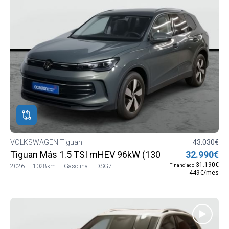
VOLKSWAGEN Tiguan
43.030€
Tiguan Más 1.5 TSI mHEV 96kW (130 CV) DSG7
32.990€
31.190€
Financiado
2026
1028km
Gasolina
DSG7
449€/mes