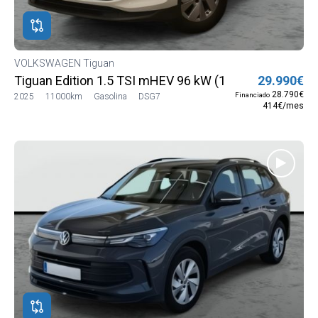
VOLKSWAGEN Tiguan
Tiguan Edition 1.5 TSI mHEV 96 kW (130 CV) DSG7
29.990€
28.790€
Financiado
2025
11000km
Gasolina
DSG7
414€/mes