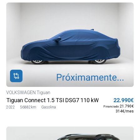
VOLKSWAGEN Tiguan
Tiguan Connect 1.5 TSI DSG7 110 kW (150 CV) (AX13
22.990€
21.790€
Financiado
2022
56882km
Gasolina
314€/mes