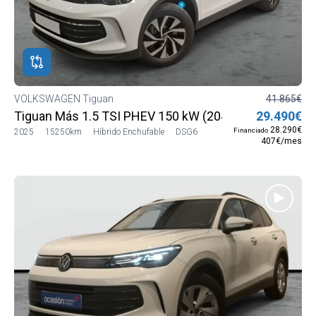
VOLKSWAGEN Tiguan
41.865€
Tiguan Más 1.5 TSI PHEV 150 kW (204 CV) DSG6
29.490€
28.290€
Financiado
2025
15250km
Híbrido Enchufable
DSG6
407€/mes