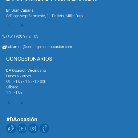
En Gran Canaria:
En 
C/Diego Vega Sarmiento, 11 Edificio, Miller Bajo
Ave
(+34) 928 97 21 03
hablamos@domingoalonsoocasion.com
CONCESIONARIOS:
DA Ocasión Vecindario
DA 
Lunes a viernes
Lun
09h - 13h / 16h - 19:30h
09h
Sábado
Sáb
10h - 13h
10h
#DAocasión