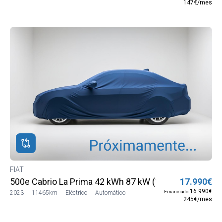
147€/mes
FIAT
500e Cabrio La Prima 42 kWh 87 kW (118 CV)
17.990€
16.990€
Financiado
2023
11465km
Eléctrico
Automático
245€/mes