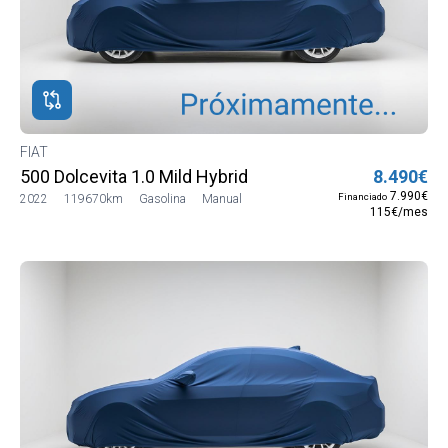
ROS
ADOS
ión
AT
FIAT
500 Dolcevita 1.0 Mild Hybrid
8.490€
7.990€
Financiado
2022
119670km
Gasolina
Manual
115€/mes