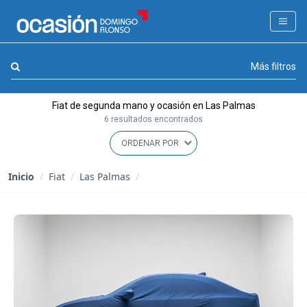
FILTROS
LA GRAN OCASION
Marca, combustible, cambio
Más filtros
Eco Days⚡
Fiat de segunda mano y ocasión en Las Palmas
APPROVED
6 resultados encontrados
Ocasión
KM 0
Inicio
/
Fiat
/
Las Palmas
/
Marca
(1)
Modelo
(0)
Combustible y cambio
(0)
Precio y cuota
(0)
Carrocería, año y Kms.
(0)