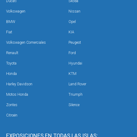
Ducati
Škoda
Volkswagen
Nissan
BMW
Opel
Fiat
KIA
Volkswagen Comerciales
Peugeot
Renault
Ford
Toyota
Hyundai
Honda
KTM
Harley Davidson
Land Rover
Motos Honda
Triumph
Zontes
Silence
Citroën
EXPOSICIONES EN TODAS LAS ISLAS: