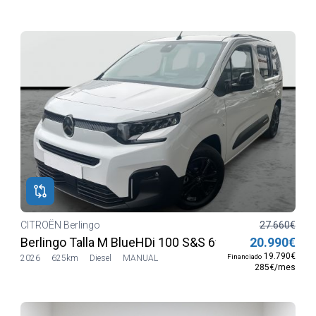
CITROËN Berlingo
27.660€
Berlingo Talla M BlueHDi 100 S&S 6v PLUS
20.990€
19.790€
Financiado
2026
625km
Diesel
MANUAL
285€/mes