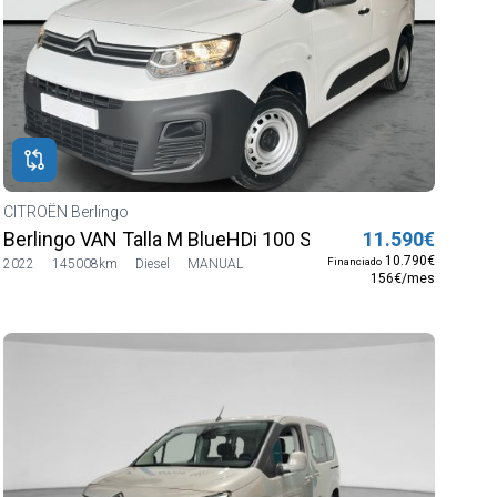
CITROËN Berlingo
A)
Berlingo VAN Talla M BlueHDi 100 S&S Control
11.590€
10.790€
Financiado
2022
145008km
Diesel
MANUAL
156€/mes