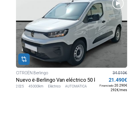
CITROËN Berlingo
34.010€
Nuevo ë-Berlingo Van eléctrico 50 kWh Talla M
21.490€
20.290€
Financiado
2025
45000km
Eléctrico
AUTOMATICA
292€/mes