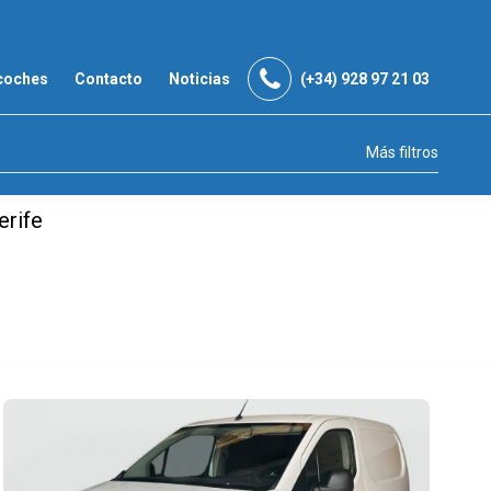
coches
Contacto
Noticias
(+34) 928 97 21 03
Más filtros
erife