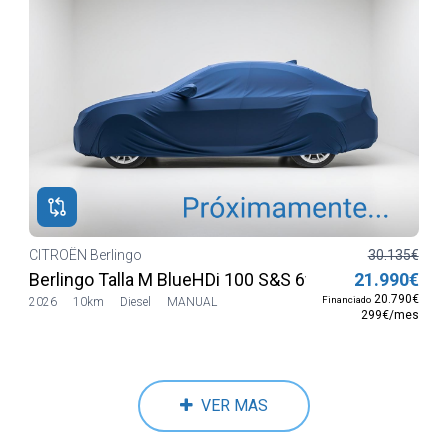
CITROËN Berlingo
30.135€
Berlingo Talla M BlueHDi 100 S&S 6v MAX
21.990€
20.790€
Financiado
2026
10km
Diesel
MANUAL
299€/mes
VER MAS