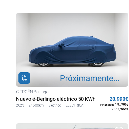
CITROËN Berlingo
Nuevo ë-Berlingo eléctrico 50 KWh Talla M Shine
20.990€
19.790€
Financiado
2023
24500km
Eléctrico
ELECTRICA
285€/mes