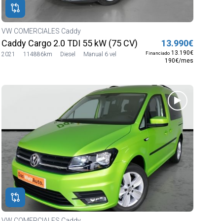
VW COMERCIALES Caddy
Caddy Cargo 2.0 TDI 55 kW (75 CV)
13.990€
13.190€
Financiado
2021
114886km
Diesel
Manual 6 vel
190€/mes
VW COMERCIALES Caddy