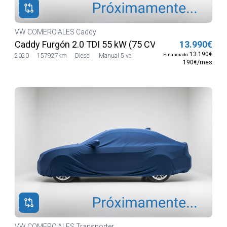
VW COMERCIALES Caddy
Caddy Furgón 2.0 TDI 55 kW (75 CV)
13.990€
13.190€
Financiado
2020
157927km
Diesel
Manual 5 vel
190€/mes
VW COMERCIALES Transporter