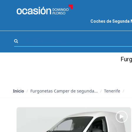
FILTROS
Coches de Segunda
LA GRAN OCASION
Eco Days⚡
Marca, combustible, cambio
APPROVED
Furg
Ocasión
KM 0
Marca
(0)
Inicio
/
Furgonetas Camper de segunda...
/
Tenerife
/
Modelo
(0)
Combustible y cambio
(0)
Precio y cuota
(0)
Carrocería, año y Kms.
(1)