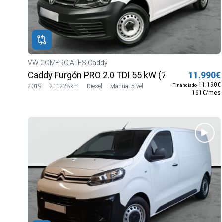
VW COMERCIALES Caddy
Caddy Furgón PRO 2.0 TDI 55 kW (75 CV)
11.990€
11.190€
Financiado
2019
211228km
Diesel
Manual 5 vel
161€/mes