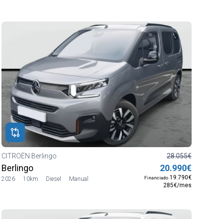
CITROËN Berlingo
28.055€
Berlingo
20.990€
19.790€
Financiado
2026
10km
Diesel
Manual
285€/mes