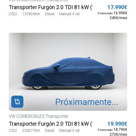
Transporter Furgón 2.0 TDI 81 kW (110 CV)
17.990€
16.990€
Financiado
2022
131856km
Diesel
Manual 5 vel
245€/mes
VW COMERCIALES Transporter
Transporter Furgón 2.0 TDI 81 kW (110 CV)
19.990€
18.790€
Financiado
2022
233277km
Diesel
Manual 5 vel
270€/mes