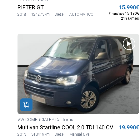
RIFTER GT
15.990€
15.190€
Financiado
2018
124273km
Diesel
AUTOMATICO
219€/mes
VW COMERCIALES California
Multivan Startline COOL 2.0 TDI 140 CV
19.990€
2013
313419km
Diesel
Manual 6 vel