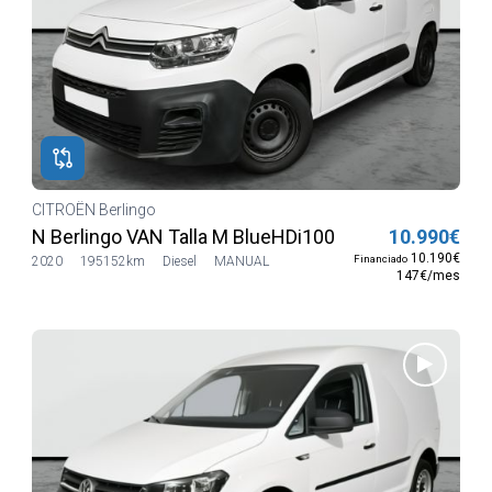
CITROËN Berlingo
N Berlingo VAN Talla M BlueHDi100 S&S CONTROL (C
10.990€
10.190€
Financiado
2020
195152km
Diesel
MANUAL
147€/mes