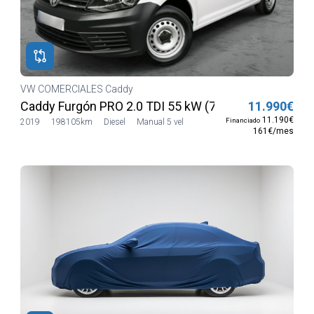
VW COMERCIALES Caddy
Caddy Furgón PRO 2.0 TDI 55 kW (75 CV)
11.990€
11.190€
Financiado
2019
198105km
Diesel
Manual 5 vel
161€/mes