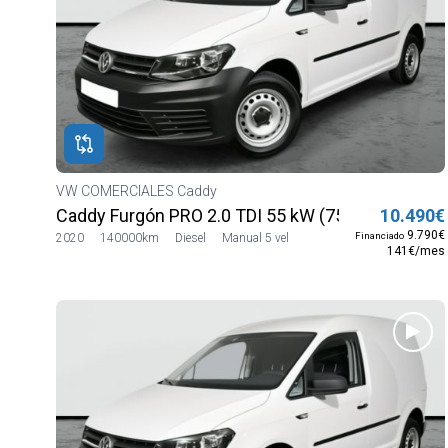
ROS
ADOS
ión
neta
VW COMERCIALES Caddy
Caddy Furgón PRO 2.0 TDI 55 kW (75 CV)
10.490€
9.790€
Financiado
2020
140000km
Diesel
Manual 5 vel
141€/mes