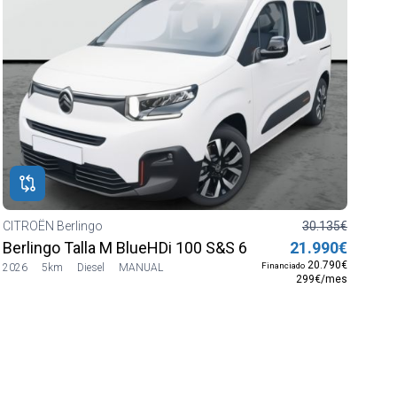
CITROËN Berlingo
30.135€
Berlingo Talla M BlueHDi 100 S&S 6v MAX
21.990€
20.790€
Financiado
2026
5km
Diesel
MANUAL
299€/mes