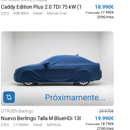
Caddy Edition Plus 2.0 TDI 75 kW (102 CV)
18.990€
17.990€
Financiado
2020
80878km
Diesel
Manual 6 vel
259€/mes
CITROËN Berlingo
29.970€
Nuevo Berlingo Talla M BlueHDi 130 S&S 6v MAX M1
19.990€
18.790€
Financiado
2024
21034km
Diesel
MANUAL
270€/mes