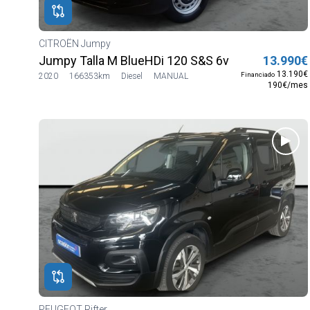
CITROËN Jumpy
Jumpy Talla M BlueHDi 120 S&S 6v Control
13.990€
13.190€
Financiado
2020
166353km
Diesel
MANUAL
190€/mes
PEUGEOT Rifter