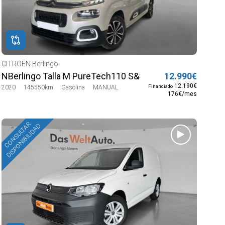
CITROËN Berlingo
NBerlingo Talla M PureTech110 S&S 6v Feel
12.990€
12.190€
Financiado
2020
145550km
Gasolina
MANUAL
176€/mes
CONSULTAR
DISPONIBILIDAD