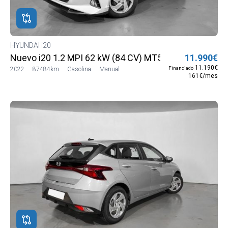
HYUNDAI i20
Nuevo i20 1.2 MPI 62 kW (84 CV) MT5 2WD Sense
11.990€
11.190€
Financiado
2022
87484km
Gasolina
Manual
161€/mes