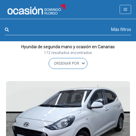
FILTROS
LA GRAN OCASION
Marca, combustible, cambio
Más filtros
Eco Days⚡
Hyundai de segunda mano y ocasión en Canarias
APPROVED
172 resultados encontrados
Ocasión
KM 0
Marca
(1)
Modelo
(0)
Combustible y cambio
(0)
Precio y cuota
(0)
Carrocería, año y Kms.
(0)