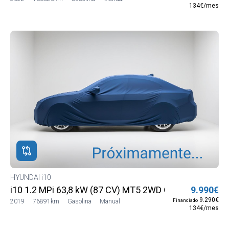
134€/mes
HYUNDAI i10
i10 1.2 MPi 63,8 kW (87 CV) MT5 2WD Classic
9.990€
9.290€
Financiado
2019
76891km
Gasolina
Manual
134€/mes