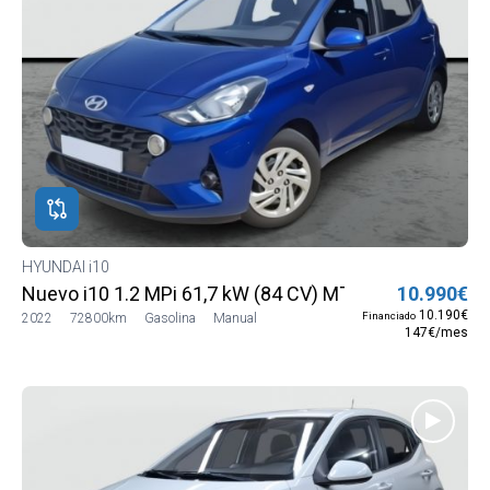
HYUNDAI i10
Nuevo i10 1.2 MPi 61,7 kW (84 CV) MT5 2WD Go MY21
10.990€
10.190€
Financiado
2022
72800km
Gasolina
Manual
147€/mes