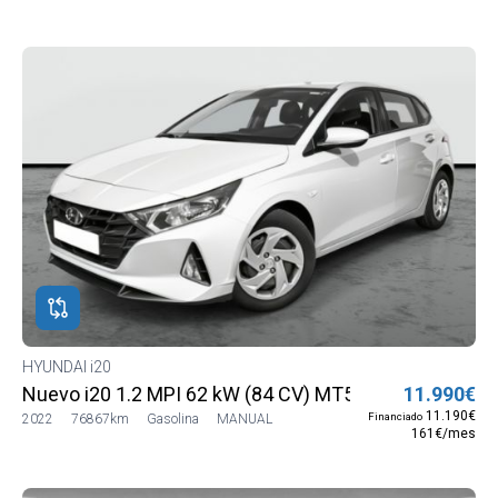
HYUNDAI i20
Nuevo i20 1.2 MPI 62 kW (84 CV) MT5 2WD Sense
11.990€
11.190€
Financiado
2022
76867km
Gasolina
MANUAL
161€/mes