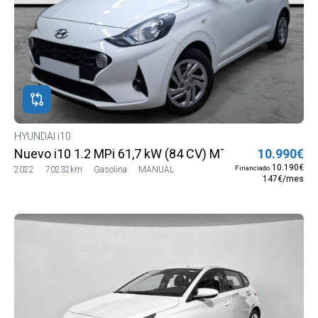
HYUNDAI i10
Nuevo i10 1.2 MPi 61,7 kW (84 CV) MT5 2WD Go MY21
10.990€
10.190€
Financiado
2022
70232km
Gasolina
MANUAL
147€/mes