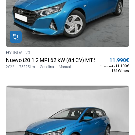
HYUNDAI i20
Nuevo i20 1.2 MPI 62 kW (84 CV) MT5 2WD Sense
11.990€
11.190€
Financiado
2022
75225km
Gasolina
Manual
161€/mes