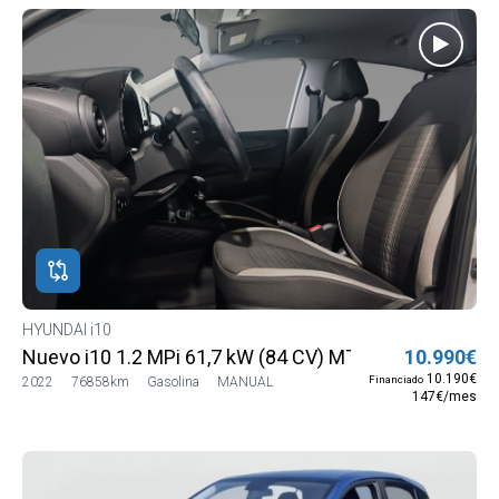
HYUNDAI i10
Nuevo i10 1.2 MPi 61,7 kW (84 CV) MT5 2WD Go MY21
10.990€
10.190€
Financiado
2022
76858km
Gasolina
MANUAL
147€/mes