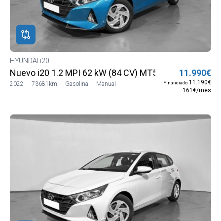
HYUNDAI i20
Nuevo i20 1.2 MPI 62 kW (84 CV) MT5 2WD Sense
11.990€
11.190€
Financiado
2022
73681km
Gasolina
Manual
161€/mes