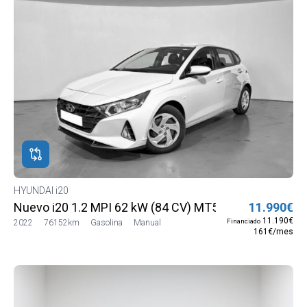
HYUNDAI i20
Nuevo i20 1.2 MPI 62 kW (84 CV) MT5 2WD Sense
11.990€
11.190€
Financiado
2022
76152km
Gasolina
Manual
161€/mes