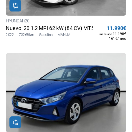
HYUNDAI i20
Nuevo i20 1.2 MPI 62 kW (84 CV) MT5 2WD Sense
11.990€
11.190€
Financiado
2022
73268km
Gasolina
MANUAL
161€/mes