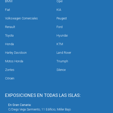
BMW
Opel
Fiat
KIA
Volkswagen Comerciales
Peugeot
Renault
Ford
Toyota
Hyundai
Honda
KTM
Harley Davidson
Land Rover
Motos Honda
Triumph
Zontes
Silence
Citroën
EXPOSICIONES EN TODAS LAS ISLAS:
En Gran Canaria:
En 
C/Diego Vega Sarmiento, 11 Edificio, Miller Bajo
Ave