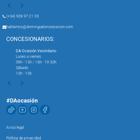
(+34) 928 97 21 03
hablamos@domingoalonsoocasion.com
CONCESIONARIOS:
DA Ocasión Vecindario
DA 
Lunes a viernes
Lun
09h - 13h / 16h - 19:30h
09h
Sábado
Sáb
10h - 13h
10h
#DAocasión
Aviso legal
Política de privacidad