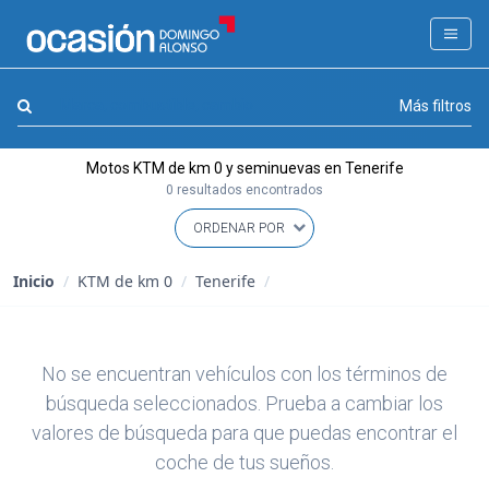
FILTROS
LA GRAN OCASION
Marca, combustible, cambio
Más filtros
Eco Days⚡
Motos KTM de km 0 y seminuevas en Tenerife
APPROVED
0 resultados encontrados
Ocasión
KM 0
Inicio
/
KTM de km 0
/
Tenerife
/
Marca
(1)
Modelo
(0)
No se encuentran vehículos con los términos de
Combustible y cambio
(0)
búsqueda seleccionados. Prueba a cambiar los
Precio y cuota
(0)
valores de búsqueda para que puedas encontrar el
Carrocería, año y Kms.
(0)
coche de tus sueños.