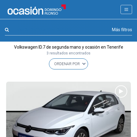
FILTROS
LA GRAN OCASION
Marca, combustible, cambio
Más filtros
Eco Days⚡
Volkswagen ID.7 de segunda mano y ocasión en Tenerife
APPROVED
3 resultados encontrados
Ocasión
KM 0
Marca
(1)
Modelo
(1)
Combustible y cambio
(1)
Precio y cuota
(0)
Carrocería, año y Kms.
(0)