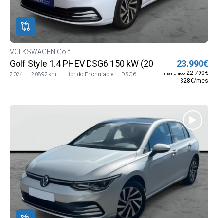
ROS
ADOS
ión
VOLKSWAGEN Golf
WAGEN
Golf Style 1.4 PHEV DSG6 150 kW (204 CV)
23.990€
WAGEN
22.790€
Financiado
2024
20892km
Híbrido Enchufable
DSG6
328€/mes
o
fable