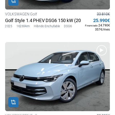
VOLKSWAGEN Golf
33.810€
Golf Style 1.4 PHEV DSG6 150 kW (204 CV)
25.990€
24.790€
Financiado
2025
16269km
Híbrido Enchufable
DSG6
357€/mes