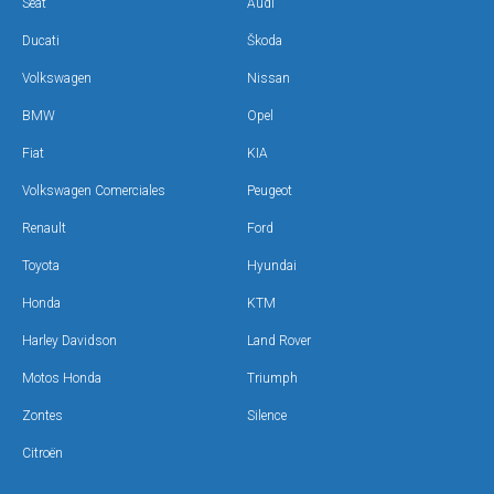
Seat
Audi
Ducati
Škoda
Volkswagen
Nissan
BMW
Opel
Fiat
KIA
Volkswagen Comerciales
Peugeot
Renault
Ford
Toyota
Hyundai
Honda
KTM
Harley Davidson
Land Rover
Motos Honda
Triumph
Zontes
Silence
Citroën