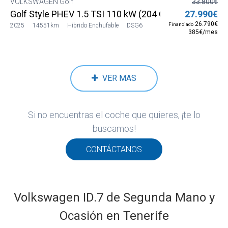
VOLKSWAGEN Golf
33.800€
Golf Style PHEV 1.5 TSI 110 kW (204 CV) DSG6
27.990€
26.790€
Financiado
2025
14551km
Híbrido Enchufable
DSG6
385€/mes
VER MAS
Si no encuentras el coche que quieres, ¡te lo
buscamos!
CONTÁCTANOS
Volkswagen ID.7 de Segunda Mano y
Ocasión en Tenerife