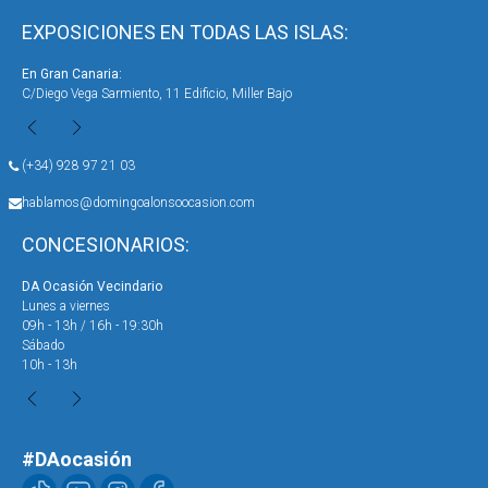
EXPOSICIONES EN TODAS LAS ISLAS:
En Gran Canaria:
En 
C/Diego Vega Sarmiento, 11 Edificio, Miller Bajo
Ave
(+34) 928 97 21 03
hablamos@domingoalonsoocasion.com
CONCESIONARIOS:
DA Ocasión Vecindario
DA 
Lunes a viernes
Lun
09h - 13h / 16h - 19:30h
09h
Sábado
Sáb
10h - 13h
10h
#DAocasión