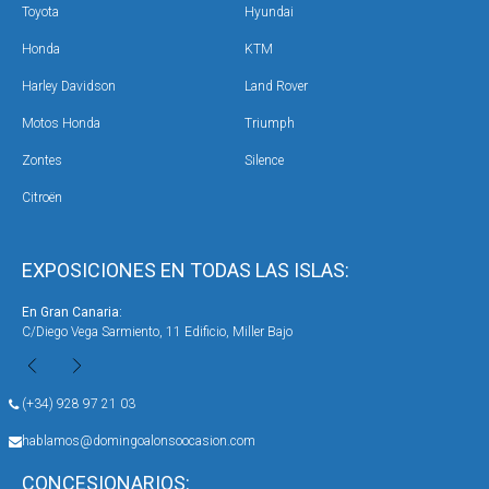
Toyota
Hyundai
Honda
KTM
Harley Davidson
Land Rover
Motos Honda
Triumph
Zontes
Silence
Citroën
EXPOSICIONES EN TODAS LAS ISLAS:
En Gran Canaria:
En 
C/Diego Vega Sarmiento, 11 Edificio, Miller Bajo
Ave
(+34) 928 97 21 03
hablamos@domingoalonsoocasion.com
CONCESIONARIOS: