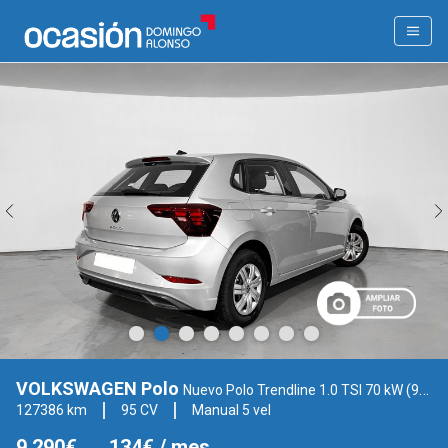
VOLKSWAGEN Polo
Nuevo Polo Trendline 1.0 TSI 70 kW (95 CV) SG5 (AE12LV11)
127386 km
95 CV
Manual 5 vel
9.290€
134€
/ mes