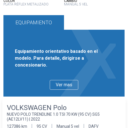
:
:
COLOR
CAMBIO
PLATA RÉFLEX METALIZADO
MANUAL 5 VEL
EQUIPAMIENTO
Equipamiento orientativo basado en el
modelo. Para detalle, dirigirse a
concesionario.
Ver mas
VOLKSWAGEN Polo
NUEVO POLO TRENDLINE 1.0 TSI 70 KW (95 CV) SG5
(AE12LV11) | 2022
127386 km
95 CV
Manual 5 vel
DAFV