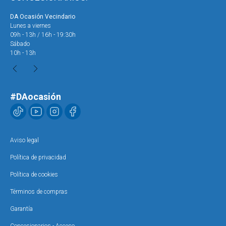
DA Ocasión Vecindario
DA 
Lunes a viernes
Lun
09h - 13h / 16h - 19:30h
09h
Sábado
Sáb
10h - 13h
10h
#DAocasión
Aviso legal
Política de privacidad
Política de cookies
Términos de compras
Garantía