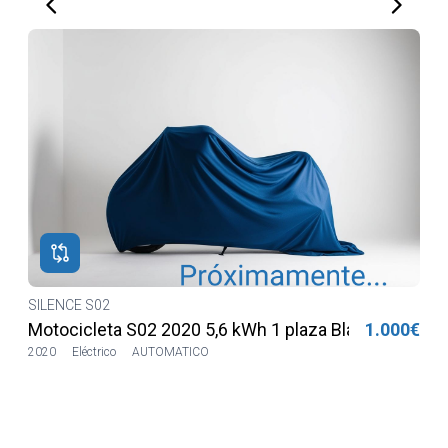
S02
SILENCE S02
leta S02 2020 5,6 kWh 1 plaza Blanca
1.000€
Motocicleta
trico
AUTOMATICO
2020
9972km