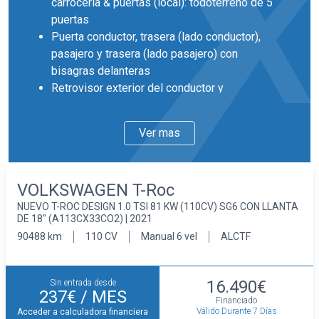
carrocería & puertas (local): todoterreno de 5
puertas
Puerta conductor, trasera (lado conductor),
pasajero y trasera (lado pasajero) con
bisagras delanteras
Retrovisor exterior del conductor y
acompañante pintado con ajuste eléctrico
desempañable con intermitente integrado
Ver mas
Llantas delanteras y traseras en aleación
ligera de 16 pulgadas de diámetro y 6,5
pulgadas de ancho 40,6 y 16,5
VOLKSWAGEN T-Roc
Faros con lente de superficie compleja,
NUEVO T-ROC DESIGN 1.0 TSI 81 KW (110CV) SG6 CON LLANTA
bombilla halógena y luz larga con bombilla
DE 18" (A113CX33CO2) | 2021
halógena
90488 km
110 CV
Manual 6 vel
ALCTF
Pintura solida
Interior
Cinco plazas ( 2+3 )
16.490€
Sin entrada desde
Asientos de tela (material principal) y de tela
237€
/ MES
Financiado
(material secundario)
Válido Durante 7 Días
Acceder a calculadora financiera