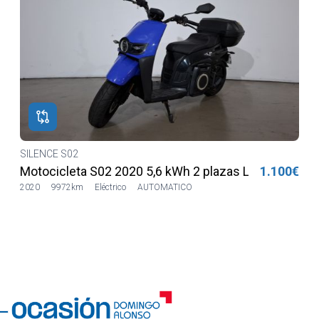
SILENCE S02
€
Motocicleta S02 2020 5,6 kWh 2 plazas Lilia LVSH
1.100€
2020
9972km
Eléctrico
AUTOMATICO