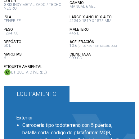
:
COLOR
:
CAMBIO
GRIS INDY METALIZADO / TECHO
MANUAL 6 VEL
NEGRO
:
:
ISLA
LARGO X ANCHO X ALTO
TENERIFE
4234 X 1819 X 1575 MM
:
:
PESO
MALETERO
1294 KG.
445 L
:
:
DEPÓSITO
ACELERACIÓN
50 L
10.8
(0-100 KM/H EN SEGUNDOS)
:
:
MARCHAS
CILINDRADA
6
999 CC
:
ETIQUETA AMBIENTAL
ETIQUETA C (VERDE)
EQUIPAMIENTO
Exterior
Carrocería tipo todoterreno con 5 puertas,
batalla corta, código de plataforma: MQB,