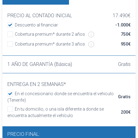
Apoyabrazos central delantero
Apoyabrazos trasero
PRECIO AL CONTADO INICIAL
17.490€
Asiento delantero del conductor y
Descuento al financiar
-1.000€
acompañante individual y ajuste manual en
altura
Cobertura premium* durante 2 años
750€
Asientos traseros de tres plazas de tipo
Cobertura premium* durante 3 años
950€
banco de orientación delantera con respaldo
abatible asimétrico
Volante multi-función revestido de cuero
1 AÑO DE GARANTÍA (Básica)
Gratis
Cierre centralizado con mando a distancia
Retrovisor interior
ENTREGA EN 2 SEMANAS*
Confort
Elevalunas eléctricos delanteros y traseros
En el concesionario donde se encuentra el vehiculo
Gratis
con dos de ellos de un solo toque
(Tenerife)
Dirección asistida eléctrica con
En tu domicilio, o una isla diferente a donde se
200€
endurecimiento progresivo s/velocidad y
encuentra actualmente el vehículo
desmultiplicación variable
Sistema de ventilación
PRECIO FINAL:
Aire acondicionado