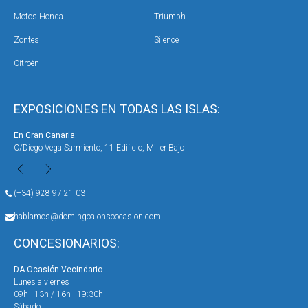
Motos Honda
Triumph
Zontes
Silence
Citroën
EXPOSICIONES EN TODAS LAS ISLAS:
En Gran Canaria:
En 
C/Diego Vega Sarmiento, 11 Edificio, Miller Bajo
Ave
(+34) 928 97 21 03
hablamos@domingoalonsoocasion.com
CONCESIONARIOS:
DA Ocasión Vecindario
DA 
Lunes a viernes
Lun
09h - 13h / 16h - 19:30h
09h
Sábado
Sáb