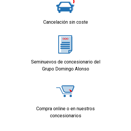
ruedas independientes, suspensión trasera
de eje de torsión y mediante muelle helicoidal
con ruedas semi-independientes
Airbag frontal del conductor, airbag frontal del
Cancelación sin coste
acompañante desconectable
Airbags laterales delanteros
Reposacabezas en asientos delanteros, tres
reposacabezas en asientos traseros
Cinturón de seguridad delantero en asiento
Seminuevos de concesionario del
conductor, acompañante y ajustable en altura
Grupo Domingo Alonso
con pretensores
Cinturón de seguridad trasero en lado
conductor, cinturón de seguridad trasero en
lado acompañante, cinturón de seguridad
trasero en asiento central de 3 puntos
Limpiaparabrisas delantero con sensor de
Compra online o en nuestros
lluvia
concesionarios
Control de estabilidad
Sistema de servofreno de emergencia