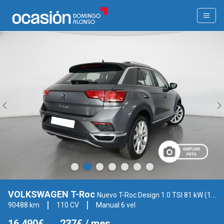
VOLKSWAGEN T-Roc
Nuevo T-Roc Design 1.0 TSI 81 kW (110CV) SG6 con llanta de 18" (A113CX33CO2)
90488 km
110 CV
Manual 6 vel
16.490€
237€
/ mes