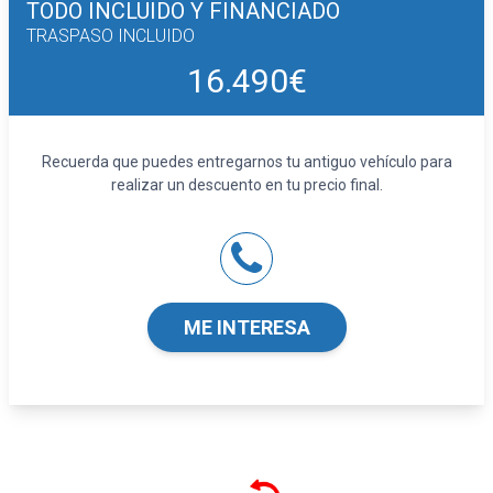
TODO INCLUIDO
Y FINANCIADO
Equipo de audio con radio FM 0 y radio
TRASPASO INCLUIDO
reproduce MP3
16.490€
Control remoto de audio en el volante
Regulación de los faros con sensor de luz
ambiental
Control de crucero con control de crucero
Recuerda que puedes entregarnos tu antiguo vehículo para
adaptativo
realizar un descuento en tu precio final.
Ordenador de viaje
Sensores de aparcamiento delanteros con
radar, sensores de aparcamiento traseros con
radar y cámara
Seguridad
ME INTERESA
Cuatro frenos de disco siendo dos ventilados
ABS
Control electrónico de tracción
Airbag lateral de cortina delantero y trasero
Suspensión delantera tipo McPherson o
similar y mediante muelle helicoidal con