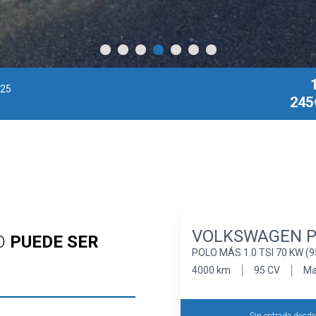
025
245
VOLKSWAGEN P
O
PUEDE SER
POLO MÁS 1.0 TSI 70 KW (9
4000 km
95 CV
Ma