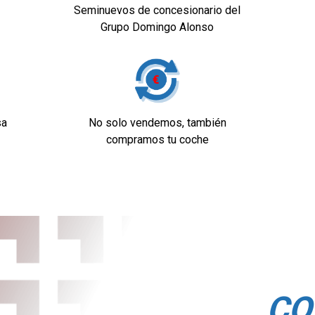
o progresivo
Seminuevos de concesionario del
Grupo Domingo Alonso
sa
No solo vendemos, también
compramos tu coche
dad
s con sensor y
 reposacabezas en
CO