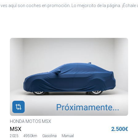
ves aquí son coches en promoción. Lo mejorcito de la página. ¡Échale u
HONDA MOTOS MSX
MSX
2.500€
2025
4950km
Gasolina
Manual