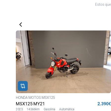
Estos que 
HONDA MOTOS MSX125
ng
490€
MSX125 MY21
2.390€
2023
14366km
Gasolina
Automática