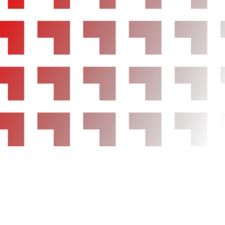
Rueda de repuesto
Indicador de baja presión de los neumáticos
Equipamiento orientativo basado en el modelo
dirigirse a concesionario.