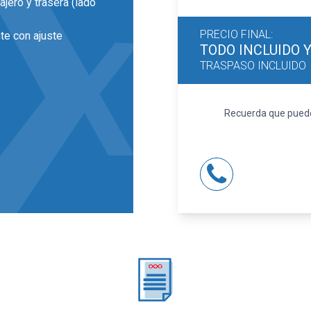
ajero y trasera (lado
PRECIO FINAL:
te con ajuste
TODO INCLUIDO
TRASPASO INCLUIDO
15 pulgadas de
Recuerda que puedes
la LED y luz larga con
(material secundario)
 individual y ajuste
o de orientación