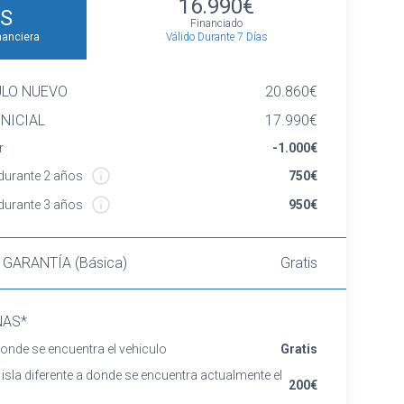
16.990€
S
Financiado
Válido Durante 7 Días
nanciera
ULO NUEVO
20.860€
NICIAL
17.990€
r
-1.000€
urante 2 años
750€
urante 3 años
950€
 GARANTÍA (Básica)
Gratis
NAS*
onde se encuentra el vehiculo
Gratis
 isla diferente a donde se encuentra actualmente el
200€