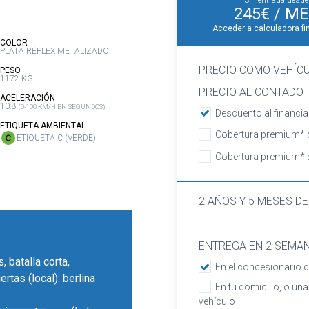
Sin entrada desde
245€
/ ME
Acceder a calculadora fi
:
COLOR
PLATA RÉFLEX METALIZADO
PRECIO COMO VEHÍC
:
PESO
1172 KG.
PRECIO AL CONTADO I
:
ACELERACIÓN
10.8
(0-100 KM/H EN SEGUNDOS)
Descuento al financia
:
ETIQUETA AMBIENTAL
Cobertura premium* d
ETIQUETA C (VERDE)
Cobertura premium* d
2 AÑOS Y 5 MESES DE
ENTREGA EN 2 SEMA
, batalla corta,
En el concesionario d
rtas (local): berlina
En tu domicilio, o una
vehículo