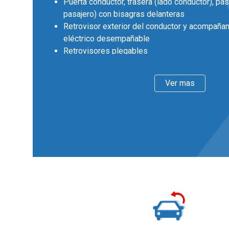
Puerta conductor, trasera (lado conductor), pas
pasajero) con bisagras delanteras
Retrovisor exterior del conductor y acompañan
eléctrico desempañable
Retrovisores plegables
Llantas delanteras y traseras en aluminio de 
diámetro y 5,5 pulgadas de ancho 38,1 y 14,0
Ver mas
Faros con lente de superficie compleja, bombil
bombilla LED
Pintura solida
Interior
Cinco plazas ( 2+3 )
Asientos de tela (material principal) y de tela 
Asiento delantero del conductor y acompañante
manual en altura
Asientos traseros de tres plazas de tipo banc
delantera con respaldo abatible asimétrico
Volante de aluminio y cuero
Cierre centralizado con mando a distancia