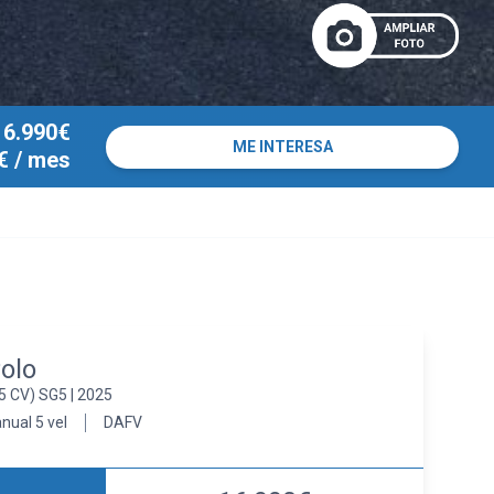
16.990€
ME INTERESA
€
/ mes
olo
5 CV) SG5 | 2025
nual 5 vel
DAFV