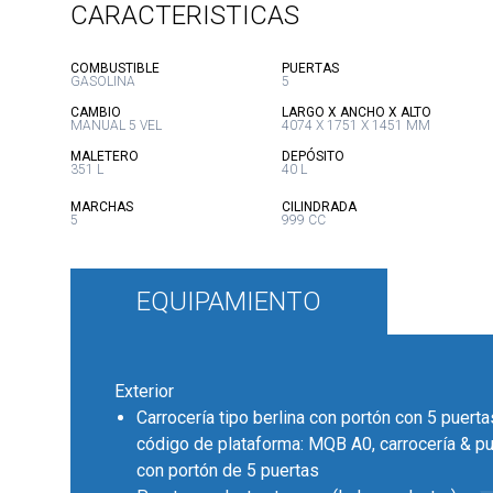
CARACTERISTICAS
:
:
COMBUSTIBLE
PUERTAS
GASOLINA
5
:
:
CAMBIO
LARGO X ANCHO X ALTO
MANUAL 5 VEL
4074 X 1751 X 1451 MM
:
:
MALETERO
DEPÓSITO
351 L
40 L
:
:
MARCHAS
CILINDRADA
5
999 CC
EQUIPAMIENTO
Exterior
Carrocería tipo berlina con portón con 5 puertas
código de plataforma: MQB A0, carrocería & pue
con portón de 5 puertas