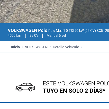
VOLKSWAGEN Polo
Polo Más 1.0 TSI 70 kW (95 CV) SG5
| 2
4000 km
95 CV
Manual 5 vel
Inicio
/
VOLKSWAGEN
/
Detalle Vehículo
/
ESTE VOLKSWAGEN POL
TUYO EN SOLO 2 DÍAS*