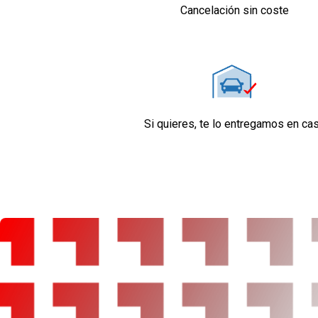
Retrovisor interior/cámara con oscurecimient
Cancelación sin coste
automático
Confort
Limitador de velocidad
Elevalunas eléctricos delanteros y traseros
Dirección asistida
Sistema de ventilación
Si quieres, te lo entregamos en ca
Aire acondicionado
Equipo de audio
Regulación de los faros con sensor de oscuri
Sistema de distancia de aparcamiento trasero
cámara
Seguridad
Airbag lateral de cortina delantero y trasero
Airbag frontal del conductor y acompañante
Airbags laterales delanteros
Reposacabezas en asientos delanteros, tres
asientos traseros
Limpiaparabrisas delantero