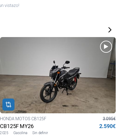
n vistazo!
HONDA MOTOS CB125F
3.095€
SILE
CB125F MY26
2.590€
Mot
2025
Gasolina
Sin definir
2020