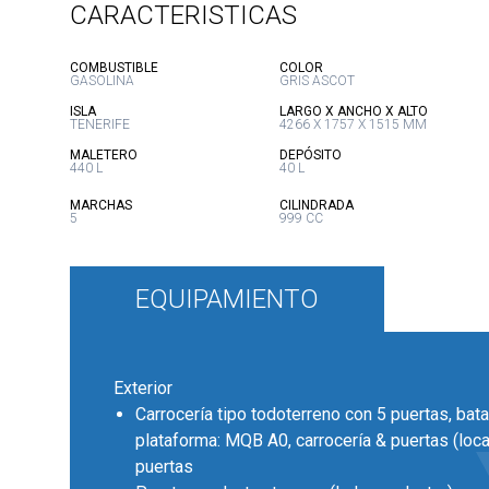
CARACTERISTICAS
:
:
COMBUSTIBLE
COLOR
GASOLINA
GRIS ASCOT
:
:
ISLA
LARGO X ANCHO X ALTO
TENERIFE
4266 X 1757 X 1515 MM
:
:
MALETERO
DEPÓSITO
440 L
40 L
:
:
MARCHAS
CILINDRADA
5
999 CC
EQUIPAMIENTO
Exterior
Carrocería tipo todoterreno con 5 puertas, bata
plataforma: MQB A0, carrocería & puertas (loca
puertas