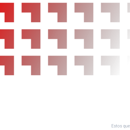
Reposacabezas en asientos delanteros, tres
asientos traseros
Limpiaparabrisas delantero
Rueda de repuesto de menor tamaño que el re
Control de estabilidad
Sistema de servofreno de emergencia
Equipamiento orientativo basado en el modelo
dirigirse a concesionario.
Estos que 