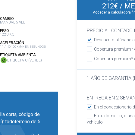
Sin entrada desde
212€
/ ME
Acceder a calculadora fi
:
CAMBIO
MANUAL 5 VEL
PRECIO AL CONTADO I
:
PESO
1220 KG.
Descuento al financia
:
ACELERACIÓN
11.1
(0-100 KM/H EN SEGUNDOS)
Cobertura premium* d
:
ETIQUETA AMBIENTAL
Cobertura premium* d
ETIQUETA C (VERDE)
1 AÑO DE GARANTÍA (
ENTREGA EN 2 SEMA
En el concesionario d
lla corta, código de
En tu domicilio, o una
l): todoterreno de 5
vehículo