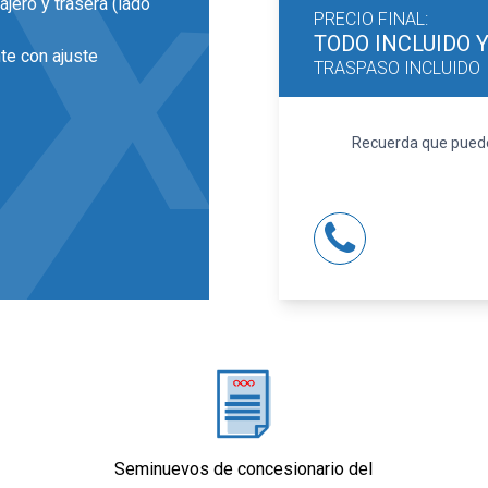
ajero y trasera (lado
PRECIO FINAL:
TODO INCLUIDO
te con ajuste
TRASPASO INCLUIDO
16 pulgadas de
Recuerda que puedes
la LED y luz larga con
 individual y ajuste
o de orientación
ldo abatible
Seminuevos de concesionario del