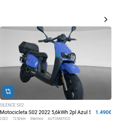
SILENCE S02
HON
Motocicleta S02 2022 5,6kWh 2pl Azul Sharing
1.490€
MSX
2022
7232km
Eléctrico
AUTOMATICO
2023