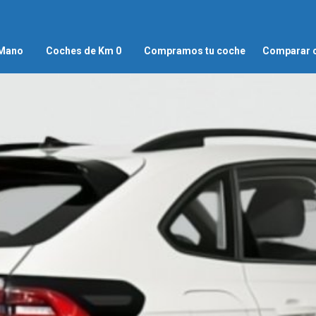
 Mano
Coches de Km 0
Compramos tu coche
Comparar 