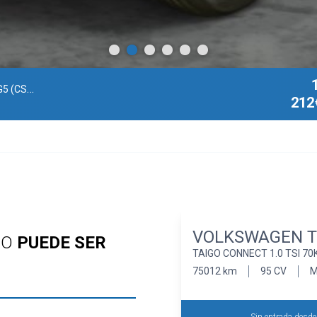
13MV12)
| 2022
212
VOLKSWAGEN T
GO
PUEDE SER
TAIGO CONNECT 1.0 TSI 70
75012 km
95 CV
M