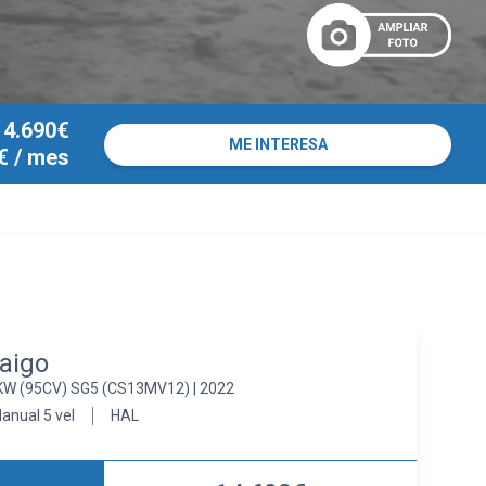
14.690€
ME INTERESA
€
/ mes
aigo
KW (95CV) SG5 (CS13MV12) | 2022
anual 5 vel
HAL