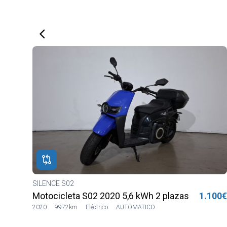
SILENCE S02
a
000€
Motocicleta S02 2020 5,6 kWh 2 plazas Lilia LVS
1.100
2020
9972km
Eléctrico
AUTOMATICO