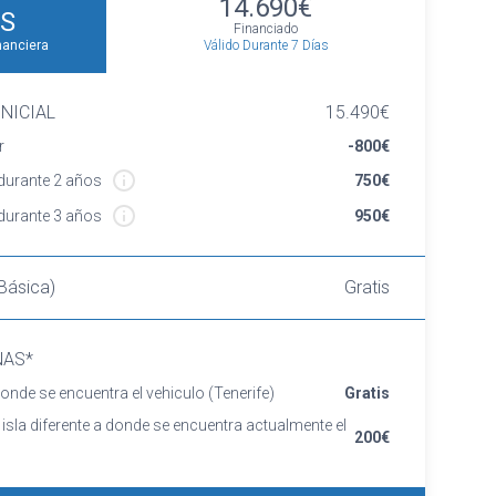
14.690€
S
Financiado
Válido Durante 7 Días
nanciera
NICIAL
15.490€
r
-800€
urante 2 años
750€
urante 3 años
950€
Básica)
Gratis
NAS*
onde se encuentra el vehiculo
(Tenerife)
Gratis
 isla diferente a donde se encuentra actualmente el
200€