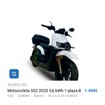
SILENCE S02
H
€
Motocicleta S02 2020 5,6 kWh 1 plaza Blanca
1.490€
2022
32069km
Eléctrico
SIN CAJA DE CAMBIOS