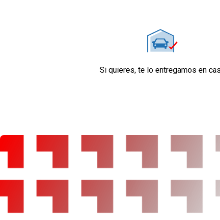
Cierre centralizado con mando a distancia
Retrovisor interior
Confort
Limitador de velocidad
Elevalunas eléctricos delanteros y traseros
Dirección asistida
Si quieres, te lo entregamos en ca
Sistema de ventilación
Aire acondicionado
Equipo de audio con radio FM
Control remoto de audio en el volante
Regulación de los faros con sensor de oscuri
Sensores de aparcamiento traseros con cáma
Seguridad
Dos frenos de disco siendo dos ventilados
ABS
Control electrónico de tracción
Airbag lateral de cortina delantero y trasero
Airbag frontal del conductor y acompañante
Airbags laterales delanteros