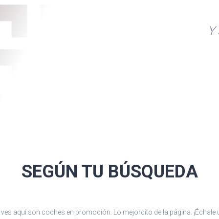
 reposacabezas en
Y 
sto
. Para detalle,
SEGÚN TU
BÚSQUEDA
ves aquí son coches en promoción. Lo mejorcito de la página. ¡Échale u