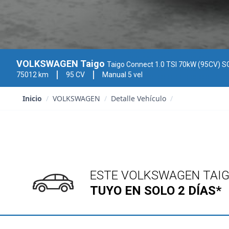
VOLKSWAGEN Taigo
Taigo Connect 1.0 TSI 70kW (95CV) SG5 (CS
75012 km
95 CV
Manual 5 vel
Inicio
/
VOLKSWAGEN
/
Detalle Vehículo
/
ESTE VOLKSWAGEN TAI
TUYO EN SOLO 2 DÍAS*