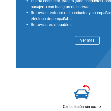
Puerta conductor, trasera (lado conductor), pas
pasajero) con bisagras delanteras
Retrovisor exterior del conductor y acompañan
eléctrico desempañable
Retrovisores plegables
Llantas delanteras y traseras en aluminio de 
diámetro y 6,0 pulgadas de ancho 40,6 y 15,2
Ver mas
Faros con lente de superficie compleja, bombil
bombilla LED
Pintura solida
Interior
Cinco plazas ( 2+3 )
Asientos de tela (material principal)
Asiento delantero del conductor y acompañante
manual en altura
Asientos traseros de tres plazas de tipo banc
delantera ajuste longitudinal manual con respa
asimétrico
Cancelación sin coste
Volante de aluminio y cuero