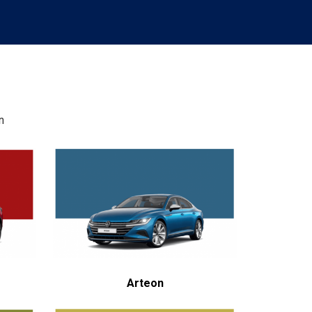
n
Arteon