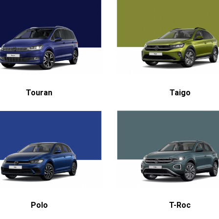
Touran
Taigo
Polo
T-Roc