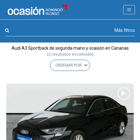
FILTROS
LA GRAN OCASION
Marca, combustible, cambio
Más filtros
Eco Days⚡
Audi A3 Sportback de segunda mano y ocasión en Canarias
APPROVED
22 resultados encontrados
Ocasión
KM 0
Marca
(1)
Modelo
(1)
Combustible y cambio
(0)
Precio y cuota
(0)
Carrocería, año y Kms.
(0)