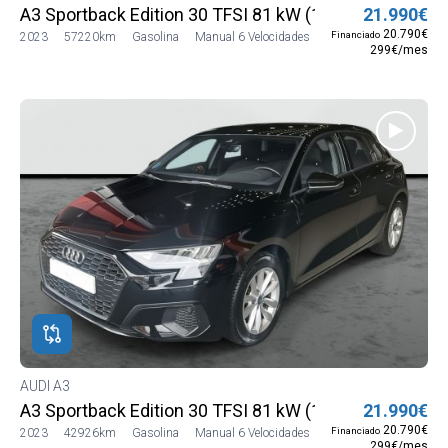
A3 Sportback Edition 30 TFSI 81 kW (110 CV)
21.990€
20.790€
Financiado
2023
57220km
Gasolina
Manual 6 Velocidades
299€/mes
AUDI A3
A3 Sportback Edition 30 TFSI 81 kW (110 CV)
21.990€
20.790€
Financiado
2023
42926km
Gasolina
Manual 6 Velocidades
299€/mes