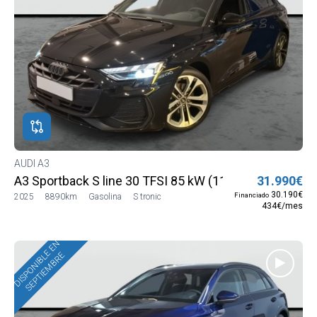
AUDI A3
A3 Sportback S line 30 TFSI 85 kW (116 CV) S troni
31.990€
30.190€
Financiado
2025
8890km
Gasolina
S tronic
434€/mes
DISPONIBLE EN
SEPTIEMBRE