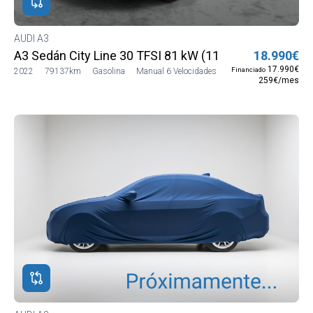
AUDI A3
A3 Sedán City Line 30 TFSI 81 kW (110 CV)
18.990€
17.990€
Financiado
2022
79137km
Gasolina
Manual 6 Velocidades
259€/mes