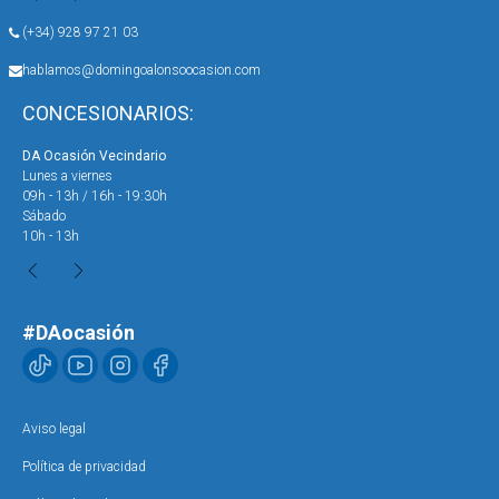
(+34) 928 97 21 03
hablamos@domingoalonsoocasion.com
CONCESIONARIOS:
DA Ocasión Vecindario
DA 
Lunes a viernes
Lun
09h - 13h / 16h - 19:30h
09h
Sábado
Sáb
10h - 13h
10h
#DAocasión
Aviso legal
Política de privacidad