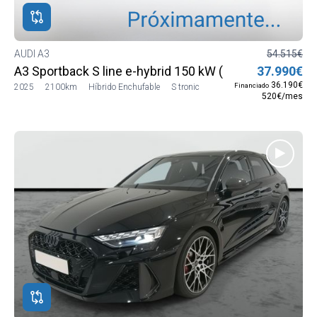
AUDI A3
54.515€
A3 Sportback S line e-hybrid 150 kW (204 CV) S tronic
37.990€
36.190€
Financiado
2025
2100km
Híbrido Enchufable
S tronic
520€/mes