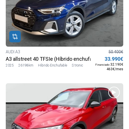
AUDI A3
50.400€
A3 allstreet 40 TFSIe (Híbrido enchufable) 150 kW (20
33.990€
32.190€
Financiado
2025
26198km
Híbrido Enchufable
S tronic
463€/mes