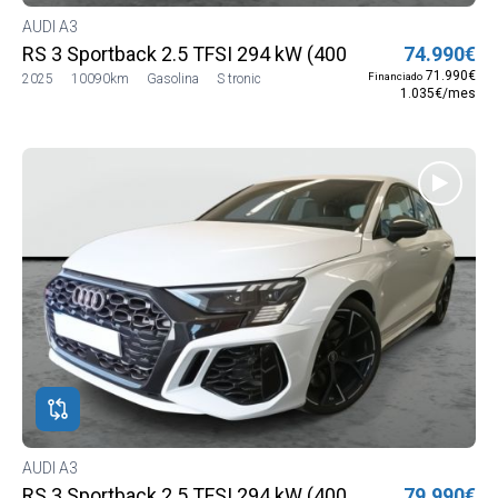
AUDI A3
RS 3 Sportback 2.5 TFSI 294 kW (400 CV) S tronic quat
74.990€
71.990€
Financiado
2025
10090km
Gasolina
S tronic
1.035€/mes
AUDI A3
RS 3 Sportback 2.5 TFSI 294 kW (400 CV) S tronic quat
79.990€