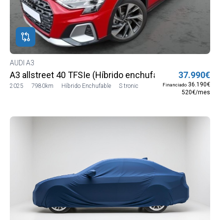
AUDI A3
A3 allstreet 40 TFSIe (Híbrido enchufable) 150 kW (20
37.990€
36.190€
Financiado
2025
7980km
Híbrido Enchufable
S tronic
520€/mes