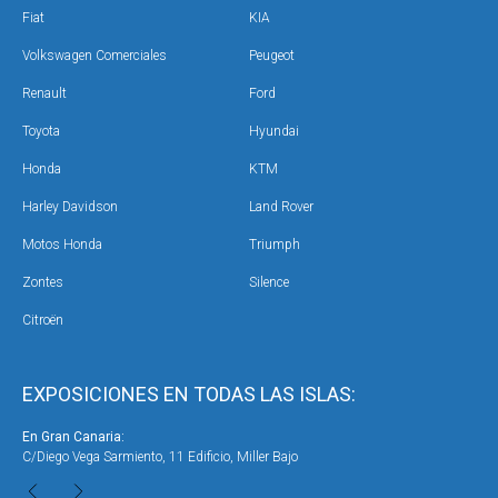
Fiat
KIA
Volkswagen Comerciales
Peugeot
Renault
Ford
Toyota
Hyundai
Honda
KTM
Harley Davidson
Land Rover
Motos Honda
Triumph
Zontes
Silence
Citroën
EXPOSICIONES EN TODAS LAS ISLAS:
En Gran Canaria:
En 
C/Diego Vega Sarmiento, 11 Edificio, Miller Bajo
Ave