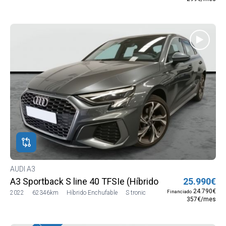
AUDI A3
A3 Sportback S line 40 TFSIe (Híbrido enchufable) 150
25.990€
24.790€
Financiado
2022
62346km
Híbrido Enchufable
S tronic
357€/mes