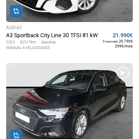
AUDI A3
A3 Sportback City Line 30 TFSI 81 kW (110 CV)
21.990€
20.790€
Financiado
2023
62517km
Gasolina
299€/mes
MANUAL 6 VELOCIDADES