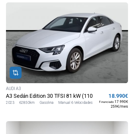
AUDI A3
A3 Sedán Edition 30 TFSI 81 kW (110 CV)
18.990€
17.990€
Financiado
2023
62850km
Gasolina
Manual 6 Velocidades
259€/mes