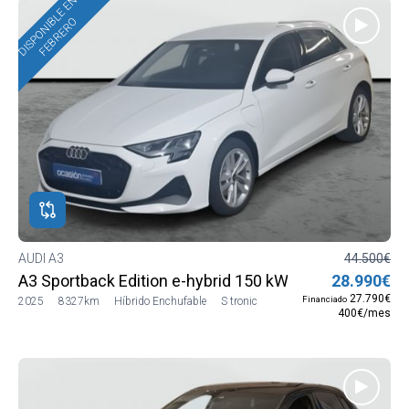
DISPONIBLE EN
FEBRERO
AUDI A3
44.500€
A3 Sportback Edition e-hybrid 150 kW (204 CV) S troni
28.990€
27.790€
Financiado
2025
8327km
Híbrido Enchufable
S tronic
400€/mes