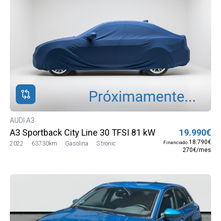
AUDI A3
A3 Sportback City Line 30 TFSI 81 kW (110 CV) S troni
19.990€
18.790€
Financiado
2022
63730km
Gasolina
S tronic
270€/mes