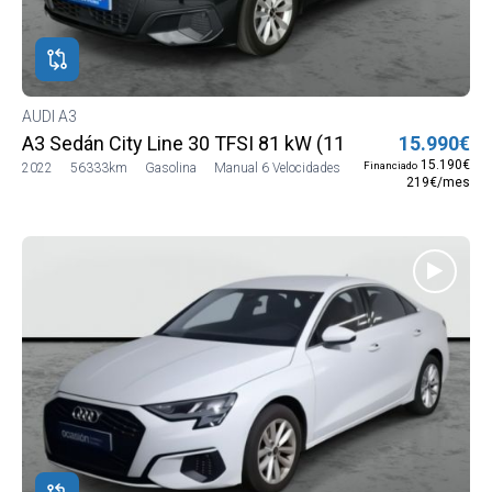
ROS
ADOS
ión
AUDI A3
DI
A3 Sedán City Line 30 TFSI 81 kW (110 CV)
15.990€
DI
15.190€
Financiado
2022
56333km
Gasolina
Manual 6 Velocidades
219€/mes