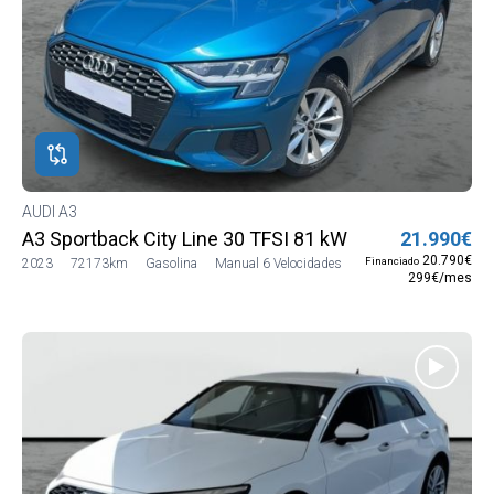
AUDI A3
A3 Sportback City Line 30 TFSI 81 kW (110 CV)
21.990€
20.790€
Financiado
2023
72173km
Gasolina
Manual 6 Velocidades
299€/mes