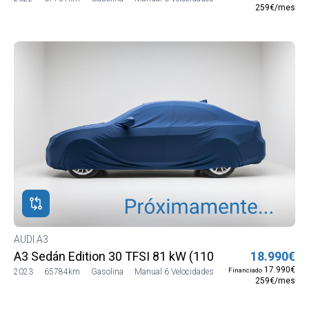
259€/mes
AUDI A3
A3 Sedán Edition 30 TFSI 81 kW (110 CV)
18.990€
17.990€
Financiado
2023
65784km
Gasolina
Manual 6 Velocidades
259€/mes