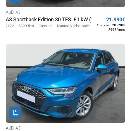
AUDI A3
A3 Sportback Edition 30 TFSI 81 kW (110 CV)
21.990€
20.790€
Financiado
2023
58399km
Gasolina
Manual 6 Velocidades
299€/mes
AUDI A3