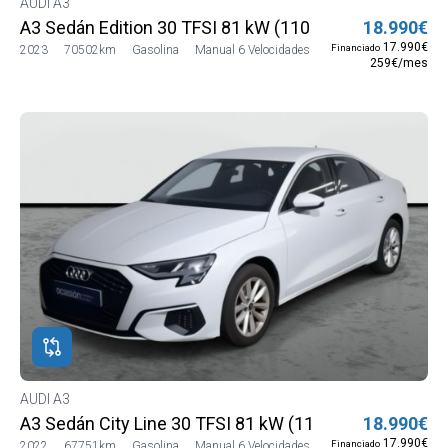
AUDI A3
A3 Sedán Edition 30 TFSI 81 kW (110 CV)
18.990€
17.990€
Financiado
2023
70502km
Gasolina
Manual 6 Velocidades
259€/mes
AUDI A3
A3 Sedán City Line 30 TFSI 81 kW (110 CV)
18.990€
17.990€
Financiado
2022
67751km
Gasolina
Manual 6 Velocidades