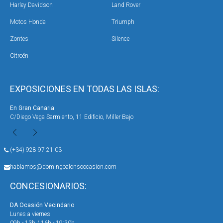
Harley Davidson
Land Rover
Motos Honda
Triumph
Zontes
Silence
Citroën
EXPOSICIONES EN TODAS LAS ISLAS:
En Gran Canaria:
En 
C/Diego Vega Sarmiento, 11 Edificio, Miller Bajo
Ave
(+34) 928 97 21 03
hablamos@domingoalonsoocasion.com
CONCESIONARIOS:
DA Ocasión Vecindario
DA 
Lunes a viernes
Lun
09h - 13h / 16h - 19:30h
09h