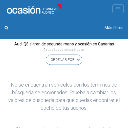
FILTROS
LA GRAN OCASION
Marca, combustible, cambio
Más filtros
Eco Days⚡
Audi Q8 e-tron de segunda mano y ocasión en Canarias
APPROVED
0 resultados encontrados
Ocasión
KM 0
Marca
(1)
No se encuentran vehículos con los términos de
Modelo
búsqueda seleccionados. Prueba a cambiar los
(0)
valores de búsqueda para que puedas encontrar el
Combustible y cambio
(0)
coche de tus sueños.
Precio y cuota
(0)
Carrocería, año y Kms.
(0)