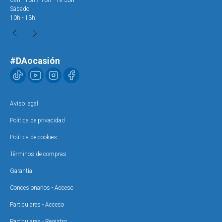
Sábado
Sáb
10h - 13h
10h
#DAocasión
Aviso legal
Política de privacidad
Política de cookies
Términos de compras
Garantía
Concesionarios - Acceso
Particulares - Acceso
Particulares - Registro