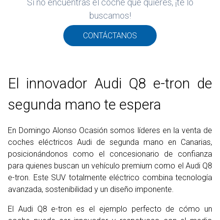
Si no encuentras el coche que quieres, ¡te lo
ROS
buscamos!
ADOS
ión
CONTÁCTANOS
DI
El innovador Audi Q8 e-tron de
segunda mano te espera
En Domingo Alonso Ocasión somos líderes en la venta de
coches eléctricos Audi de segunda mano en Canarias,
posicionándonos como el concesionario de confianza
para quienes buscan un vehículo premium como el Audi Q8
e-tron. Este SUV totalmente eléctrico combina tecnología
avanzada, sostenibilidad y un diseño imponente.
El Audi Q8 e-tron es el ejemplo perfecto de cómo un