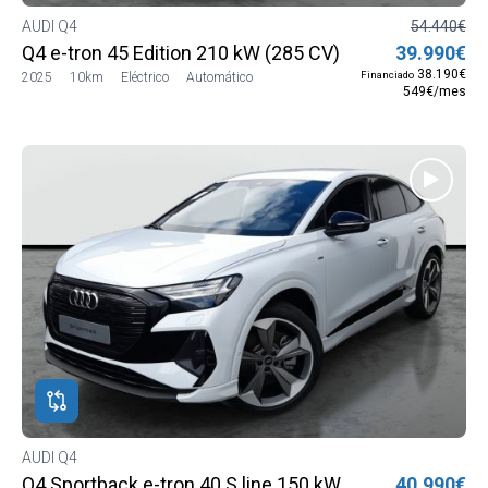
AUDI Q4
54.440€
Q4 e-tron 45 Edition 210 kW (285 CV)
39.990€
38.190€
Financiado
2025
10km
Eléctrico
Automático
549€/mes
AUDI Q4
Q4 Sportback e-tron 40 S line 150 kW (204 CV)
40.990€