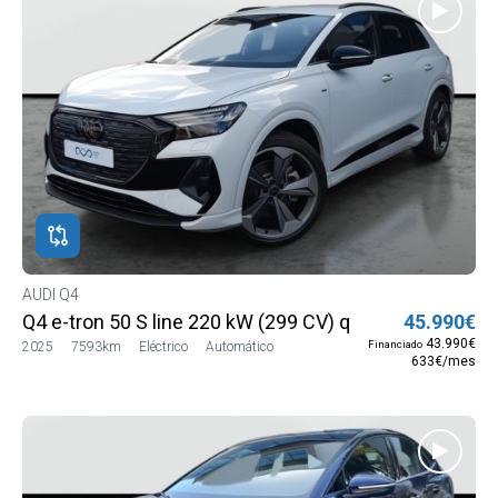
AUDI Q4
Q4 e-tron 50 S line 220 kW (299 CV) quattro
45.990€
43.990€
Financiado
2025
7593km
Eléctrico
Automático
633€/mes