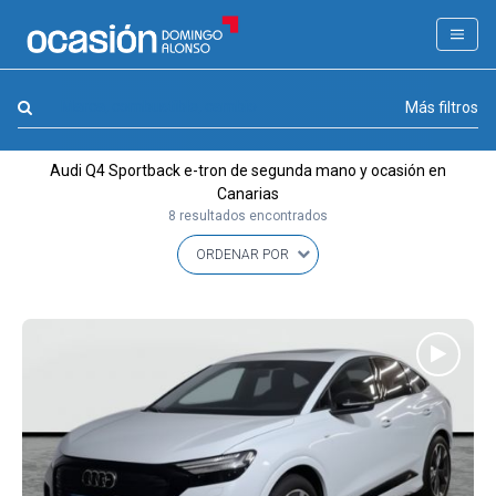
FILTROS
LA GRAN OCASION
Marca, combustible, cambio
Más filtros
Eco Days⚡
Audi Q4 Sportback e-tron de segunda mano y ocasión en
APPROVED
Canarias
8 resultados encontrados
Ocasión
KM 0
Marca
(1)
Modelo
(1)
Combustible y cambio
(0)
Precio y cuota
(0)
Carrocería, año y Kms.
(0)