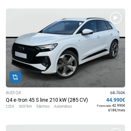
AUDI Q4
68.750€
Q4 e-tron 45 S line 210 kW (285 CV)
44.990€
42.990€
Financiado
2026
3037km
Eléctrico
Automático
618€/mes