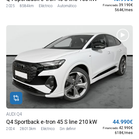
39.190€
Financiado
2025
8584km
Eléctrico
Automático
564€/mes
AUDI Q4
Q4 Sportback e-tron 45 S line 210 kW (285 CV) quattro
44.990€
42.990€
Financiado
2024
28013km
Eléctrico
Sin definir
618€/mes