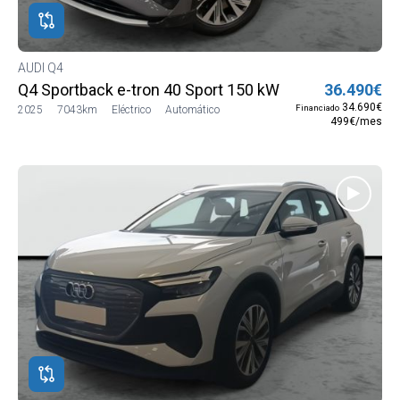
AUDI Q4
Q4 Sportback e-tron 40 Sport 150 kW (204 CV)
36.490€
34.690€
Financiado
2025
7043km
Eléctrico
Automático
499€/mes