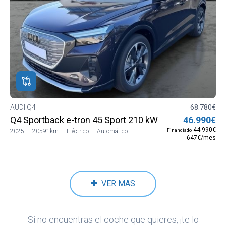
AUDI Q4
68.780€
Q4 Sportback e-tron 45 Sport 210 kW (285 CV) quattro
46.990€
44.990€
Financiado
2025
20591km
Eléctrico
Automático
647€/mes
VER MAS
Si no encuentras el coche que quieres, ¡te lo