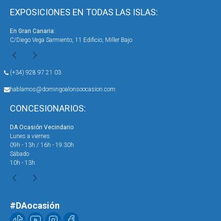
EXPOSICIONES EN TODAS LAS ISLAS:
En Gran Canaria:
En 
C/Diego Vega Sarmiento, 11 Edificio, Miller Bajo
Ave
(+34) 928 97 21 03
hablamos@domingoalonsoocasion.com
CONCESIONARIOS:
DA Ocasión Vecindario
DA 
Lunes a viernes
Lun
09h - 13h / 16h - 19:30h
09h
Sábado
Sáb
10h - 13h
10h
#DAocasión