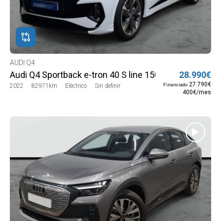
ROS
ADOS
ión
DI
AUDI Q4
Audi Q4 Sportback e-tron 40 S line 150 kW (204 CV)
28.990€
DI
27.790€
Financiado
2022
82971km
Eléctrico
Sin definir
400€/mes